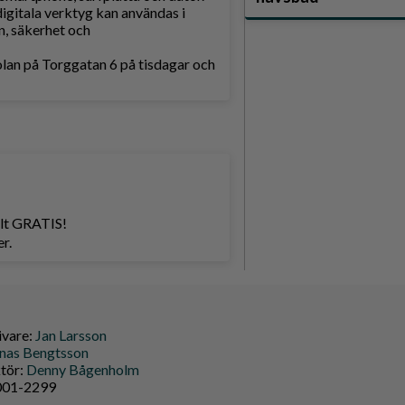
digitala verktyg kan användas i
n, säkerhet och
olan på Torggatan 6 på tisdagar och
helt GRATIS!
r.
ivare:
Jan Larsson
nas Bengtsson
ktör:
Denny Bågenholm
9001-2299