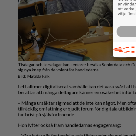
användaru
att verka
välja 'Ins
Tisdagar och torsdagar kan seniorer besöka Seniordata och få 
sig nya knep från de volontära handledarna.
Matilda Falk
I ett alltmer digitaliserat samhälle kan det vara svårt att
berättar att många deltagare känner en osäkerhet inför t
– Många ursäktar sig med att de inte kan något. Men ofta 
tillräcklig omfattning erbjudit forum för digitala utbildnin
tur brist på självförtroende.
Hon lyfter också fram handledarnas engagemang:
– Våra ledare är fantastiska och förbereder sig mellan trä