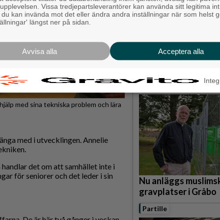
pplevelsen. Vissa tredjepartsleverantörer kan använda sitt legitima int
, du kan invända mot det eller ändra andra inställningar när som helst 
tällningar' längst ner på sidan.
Avvisa alla
Acceptera alla
Lokalpressens tre b
sommartips
Integ
Lerum
hjälp med sina tekniska problem och lära
 hänga med i utvecklingen. Annelie
ekniken.
handlar det om att samhället inte i
gar för seniorer och det leder i sin
Nu anläggs muslims
gravplatser i Gråbo
Partille
ffarna. De är här två gånger i veckan,