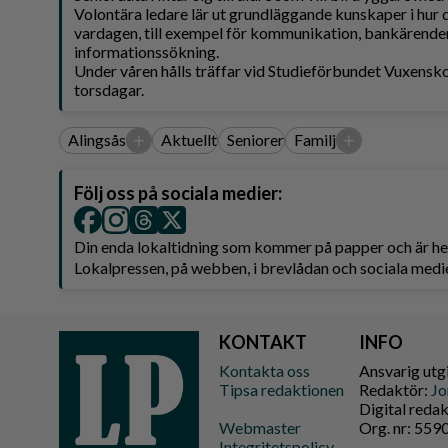
Volontära ledare lär ut grundläggande kunskaper i hur 
vardagen, till exempel för kommunikation, bankärende
informationssökning.
Under våren hålls träffar vid Studieförbundet Vuxensk
torsdagar.
+
+
Alingsås
Aktuellt
Seniorer
Familj
Följ oss på sociala medier:
Din enda lokaltidning som kommer på papper och är 
Lokalpressen, på webben, i brevlådan och sociala medie
KONTAKT
INFO
Kontakta oss
Ansvarig utg
Tipsa redaktionen
Redaktör:
Jo
Digital reda
Webmaster
Org. nr: 55
Integritetspolicy