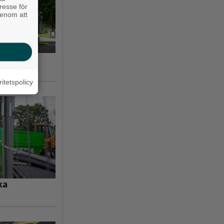
resse för
genom att
ästa
ritetspolicy
ka