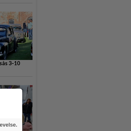
gsås 3–10
evelse.