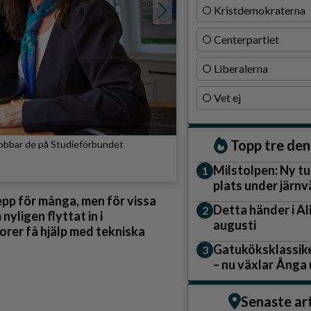
Kristdemokraterna
Centerpartiet
Liberalerna
Vet ej
Topp tre de
 jobbar de på Studieförbundet
Milstolpen: Ny tu
plats under järn
Från vänster syns han
epp för många, men för vissa
Törneld. De engagerar 
Detta händer i A
nyligen flyttat in i
Matilda Falk
augusti
orer få hjälp med tekniska
Gatuköksklassike
– nu växlar Ånga
Senaste ar