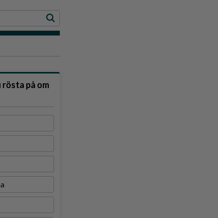
u rösta på om
na