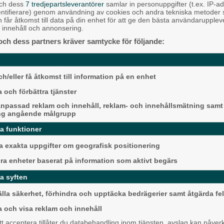
och dess
7 tredjepartsleverantörer
samlar in personuppgifter (t.ex. IP-ad
heten.
Karnevalstämning p
entifierare) genom användning av cookies och andra tekniska metoder
Backadagen
h får åtkomst till data på din enhet för att ge den bästa användarupple
 våra fantastiska volontärer som får
at innehåll och annonsering.
Bjöds på trummor, s
en fler volontärer inom flera områden.
och dess partners kräver samtycke för följande:
grillade räkor
tan också en social gemenskap. Mellan
onor serveras fika.
Hisingen
h/eller få åtkomst till information på en enhet
kap bland medelålders och seniorer och
 deltagarna upplever träffarna som en
 och förbättra tjänster
npassad reklam och innehåll, reklam- och innehållsmätning samt
ng angående målgrupp
da funktioner
 exakta uppgifter om geografisk positionering
Mållöst i det allsve
era enheter baserat på information som aktivt begärs
toppmötet
a syften
Härryda
älla säkerhet, förhindra och upptäcka bedrägerier samt åtgärda fel
a och visa reklam och innehåll
 acceptera tillåter du databehandling inom tjänsten, avslag kan påver