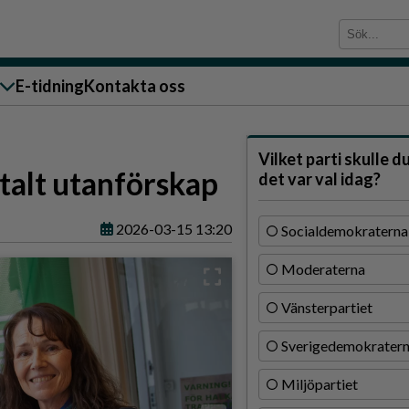
E-tidning
Kontakta oss
sändare till oss
Vilket parti skulle d
talt utanförskap
det var val idag?
2026-03-15 13:20
Socialdemokraterna
Moderaterna
g
Vänsterpartiet
ärra
Sverigedemokrater
n
Miljöpartiet