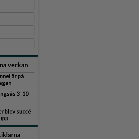
nna veckan
nnel är på
vägen
dledarna Tomas Nettelbladt, Ulla-Stina Rask, Ronnie Turesson och Per
sig i Seniordata och erbjuder hjälp till deltagarna.
lingsås 3–10
r blev succé
 upp
tiklarna