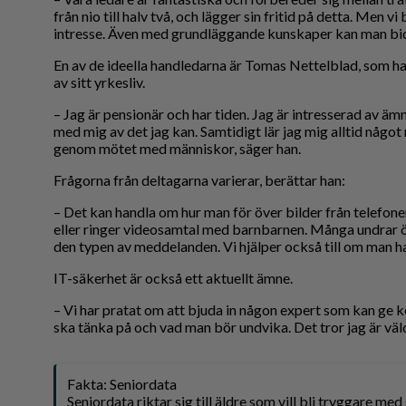
från nio till halv två, och lägger sin fritid på detta. Men 
intresse. Även med grundläggande kunskaper kan man bid
En av de ideella handledarna är Tomas Nettelblad, som ha
av sitt yrkesliv.
– Jag är pensionär och har tiden. Jag är intresserad av ämn
med mig av det jag kan. Samtidigt lär jag mig alltid något
genom mötet med människor, säger han.
Frågorna från deltagarna varierar, berättar han:
– Det kan handla om hur man för över bilder från telefonen
eller ringer videosamtal med barnbarnen. Många undrar 
den typen av meddelanden. Vi hjälper också till om man har
IT-säkerhet är också ett aktuellt ämne.
– Vi har pratat om att bjuda in någon expert som kan ge 
ska tänka på och vad man bör undvika. Det tror jag är väl
Fakta: Seniordata
Seniordata riktar sig till äldre som vill bli tryggare me