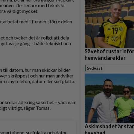
vi behöver fler ledare med tekniskt
ra väldigt mycket.
r arbetat med IT under större delen
et och tycker det är roligt att dela
 nytt varje gång – både tekniskt och
Sävehof rustar infö
hemvändare klar
Sydväst
 till datorn, hur man skickar bilder
över skräppost och hur man undviker
 en ny telefon, dator eller surfplatta.
konkreta råd kring säkerhet – vad man
digt viktigt, säger Tomas.
Askimsbadet är stan
d smartphone, surfplatta och dator.
havsbad