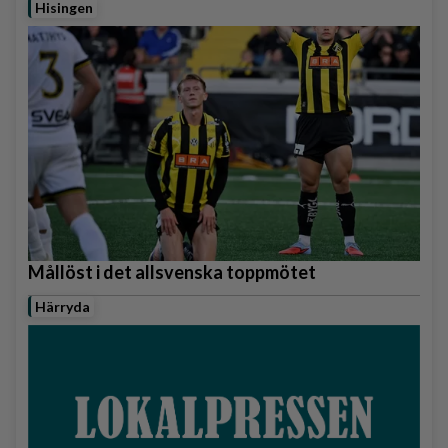
Hisingen
Mållöst i det allsvenska toppmötet
Härryda