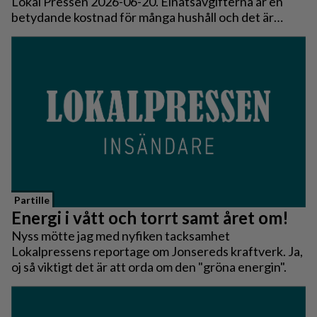
Lokal Pressen 2026-06-20. Elnätsavgifterna är en
betydande kostnad för många hushåll och det är
rimligt att både kunder och politiker följer
utvecklingen.
Partille
Energi i vått och torrt samt året om!
Nyss mötte jag med nyfiken tacksamhet
Lokalpressens reportage om Jonsereds kraftverk. Ja,
oj så viktigt det är att orda om den "gröna energin".