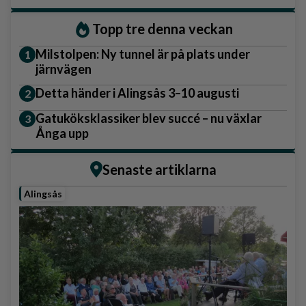
Topp tre denna veckan
Milstolpen: Ny tunnel är på plats under
järnvägen
Detta händer i Alingsås 3–10 augusti
Gatuköksklassiker blev succé – nu växlar
Ånga upp
Senaste artiklarna
Alingsås