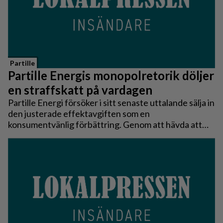
Partille
Partille Energis monopolretorik döljer
en straffskatt på vardagen
Partille Energi försöker i sitt senaste uttalande sälja in
den justerade effektavgiften som en
konsumentvänlig förbättring. Genom att hävda att
modellen blivit ”mindre känslig” och att kunderna
själva kan styra sina kostnader, försöker man dölja att
man i själva verket flyttar över elnätets
investeringskostnader på de enskilda hushållen.