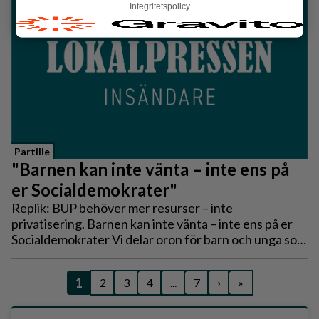
Integritetspolicy
Partille
"Barnen kan inte vänta – inte ens på
er Socialdemokrater"
Replik: BUP behöver mer resurser – inte
privatisering. Barnen kan inte vänta – inte ens på er
Socialdemokrater Vi delar oron för barn och unga som
far illa. Men vi delar inte analysen.
1
2
3
4
...
7
›
»