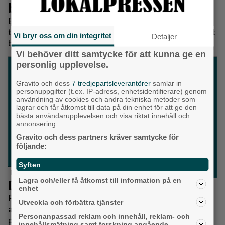
besked för alla hushåll
Efter år av pressade hushållsbudgetar sedan den
tidigare inflationskrisen 2022 kom nu ett efterlängtat
Vi bryr oss om din integritet
Detaljer
besked. SCB meddelade att priserna på livsmedel
sjönk med hela 5,5 procent i april jämfört med mars.
Vi behöver ditt samtycke för att kunna ge en
SCB beskriver det som den största nedgången på 30
personlig upplevelse.
år. Det är en märkbar lättnad för alla hushåll i hela
Gravito och dess
7 tredjepartsleverantörer
samlar in
landet. För barnfamiljer, pensionärer och löntagare
personuppgifter (t.ex. IP-adress, enhetsidentifierare) genom
spelar matpriser stor roll i vardagen, och varje tydlig
användning av cookies och andra tekniska metoder som
lagrar och får åtkomst till data på din enhet för att ge den
nedgång gör skillnad på riktigt.
bästa användarupplevelsen och visa riktat innehåll och
annonsering.
Gravito och dess partners kräver samtycke för
följande:
Syften
Partille
Lagra och/eller få åtkomst till information på en
Dags för en ny riktning i Partille
enhet
Partille är en fantastisk kommun, men det är tydligt
Utveckla och förbättra tjänster
att välfärden är pressad. Barngrupperna är för stora,
Personanpassad reklam och innehåll, reklam- och
personalen i omsorgen behöver fler kollegor och
innehållsmätning samt forskning angående