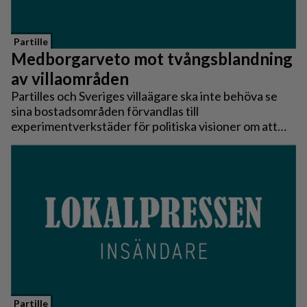
Partille
Medborgarveto mot tvångsblandning
av villaområden
Partilles och Sveriges villaägare ska inte behöva se
sina bostadsområden förvandlas till
experimentverkstäder för politiska visioner om att
utveckla välmående villaområden till, vad
Socialdemokraterna själva kallar, ”socialt och
mångkulturellt integrerade stadsdelar”. Människor
som arbetat hårt, sparat och investerat i sina hem
måste kunna känna trygghet i att deras områden inte
förändras genom beslut fattade långt över deras
huvuden. Därför föreslår Sverigedemokraterna ett
medborgarveto mot politiskt framtvingad omvandling
av villaområden.
Partille