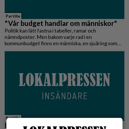
Partille
"Vår budget handlar om människor"
Politik kan lätt fastna i tabeller, ramar och
nämndposter. Men bakom varje rad i en
kommunbudget finns en människa, en sjuåring som
ska få en bra start i skolan, en mormor som ska kunna
lita på hemtjänsten, en familj som vill veta att skogen
bakom huset finns kvar nästa år. När Centerpartiet nu
lägger fram vårt budgetförslag för Partille 2027 är
det där vi börjat.
Partille
Lägre matpriser är ett välkommet