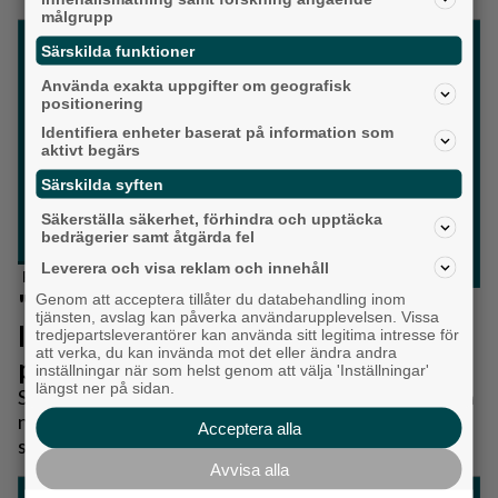
många känner oro över utvecklingen i samhället.
målgrupp
Särskilda funktioner
Använda exakta uppgifter om geografisk
positionering
Identifiera enheter baserat på information som
aktivt begärs
Särskilda syften
Säkerställa säkerhet, förhindra och upptäcka
bedrägerier samt åtgärda fel
Leverera och visa reklam och innehåll
Partille
"Vi står fast vid en modell som ger
Genom att acceptera tillåter du databehandling inom
tjänsten, avslag kan påverka användarupplevelsen. Vissa
låga avgifter och möjlighet att
tredjepartsleverantörer kan använda sitt legitima intresse för
att verka, du kan invända mot det eller ändra andra
påverka"
inställningar när som helst genom att välja 'Inställningar'
längst ner på sidan.
Slutreplik till Leif Danielsson: Effektavgiften är ingen
ny avgift i Partille. Det som förändras från den 1
Acceptera alla
september är hur den beräknas – efter synpunkter
från våra kunder.
Avvisa alla