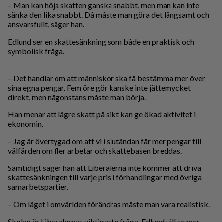
– Man kan höja skatten ganska snabbt, men man kan inte
sänka den lika snabbt. Då måste man göra det långsamt och
ansvarsfullt, säger han.
Edlund ser en skattesänkning som både en praktisk och
symbolisk fråga.
– Det handlar om att människor ska få bestämma mer över
sina egna pengar. Fem öre gör kanske inte jättemycket
direkt, men någonstans måste man börja.
Han menar att lägre skatt på sikt kan ge ökad aktivitet i
ekonomin.
– Jag är övertygad om att vi i slutändan får mer pengar till
välfärden om fler arbetar och skattebasen breddas.
Samtidigt säger han att Liberalerna inte kommer att driva
skattesänkningen till varje pris i förhandlingar med övriga
samarbetspartier.
– Om läget i omvärlden förändras måste man vara realistisk.
Skolan är Liberalernas viktigaste fråga. Edlund vill se mer