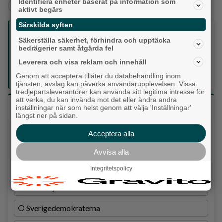
Identifiera enheter baserat på information som
+
+
Partille
Politik
Val 2026
aktivt begärs
Särskilda syften
Följ oss på sociala medier:
Säkerställa säkerhet, förhindra och upptäcka
bedrägerier samt åtgärda fel
Din enda lokaltidning som kommer på papper och är helt
Leverera och visa reklam och innehåll
GRATIS!
Genom att acceptera tillåter du databehandling inom
Lokalpressen, på webben, i brevlådan och sociala medier.
tjänsten, avslag kan påverka användarupplevelsen. Vissa
tredjepartsleverantörer kan använda sitt legitima intresse för
att verka, du kan invända mot det eller ändra andra
Vilket parti skulle du rösta på om det var val
inställningar när som helst genom att välja 'Inställningar'
längst ner på sidan.
idag?
Acceptera alla
Socialdemokraterna
Avvisa alla
Moderaterna
Integritetspolicy
Vänsterpartiet
Sverigedemokraterna