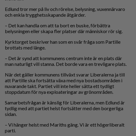
Edlund tror mer på liv och rörelse, belysning, vuxennärvaro
och enkla trygghetsskapande åtgärder.
– Det kan handla om att ta bort en buske, förbättra
belysningen eller skapa fler platser där människor rör sig.
Kyrktorget beskriver han som en svår fråga som Partille
brottats med länge.
– Det är synd att kommunens centrum inte är en plats där
man naturligt vill stanna. Det borde vara en trevligare plats.
När det gäller kommunens tillväxt svarar Liberalerna ja till
att Partille ska fortsätta växa med nya bostadsområden i
nuvarande takt. Partiet vill inte heller sätta ett tydligt
stoppdatum för nya exploateringar av grönområden.
Samarbetsfrågan är känslig för Liberalerna, men Edlund är
tydlig med att partiet helst fortsätter med den borgerliga
sidan.
– Vi hänger helst med Mariths gäng. Vi är ett högerliberalt
parti.