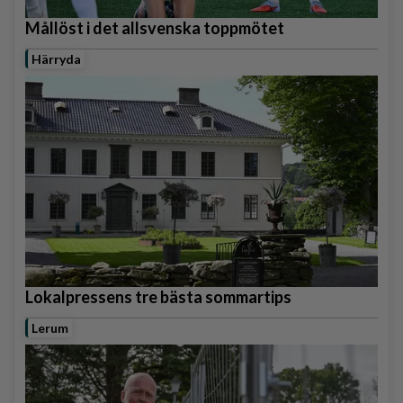
Mållöst i det allsvenska toppmötet
Härryda
Lokalpressens tre bästa sommartips
Lerum