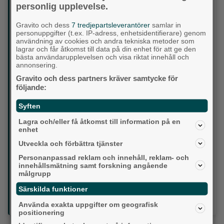
Erik Edlund (L)
personlig upplevelse.
Vill sänka kommunalskatten stegvis, prioritera skolan,
minska lärarnas administration och ge fler privata
Gravito och dess
7 tredjepartsleverantörer
samlar in
aktörer plats inom skola och omsorg. Vill helst fortsätta
personuppgifter (t.ex. IP-adress, enhetsidentifierare) genom
användning av cookies och andra tekniska metoder som
samarbeta borgerligt.
lagrar och får åtkomst till data på din enhet för att ge den
JA/NEJ – Snabba besked inför valet i Partille
bästa användarupplevelsen och visa riktat innehåll och
Är ni beredda att höja kommunalskatten under nästa
annonsering.
mandatperiod? NEJ
Gravito och dess partners kräver samtycke för
Ska Partille fortsätta växa med nya bostadsområden i
följande:
nuvarande takt? JA
Ska barngrupperna i förskolan minskas även om det
Syften
kostar mer? JA
Ska kommunen låna mer pengar för att snabba på
Lagra och/eller få åtkomst till information på en
investeringar? JA
enhet
Ska privata aktörer få starta fler skolor och
Utveckla och förbättra tjänster
äldreboenden i Partille? JA
Ska kommunen prioritera fler trygghetskameror på
Personanpassad reklam och innehåll, reklam- och
innehållsmätning samt forskning angående
offentliga platser? NEJ
målgrupp
Ska Partille sätta ett tydligt stoppdatum för nya
exploateringar av grönområden? NEJ
Särskilda funktioner
Ska politiker arvodena frysas under nästa
mandatperiod? NEJ
Använda exakta uppgifter om geografisk
positionering