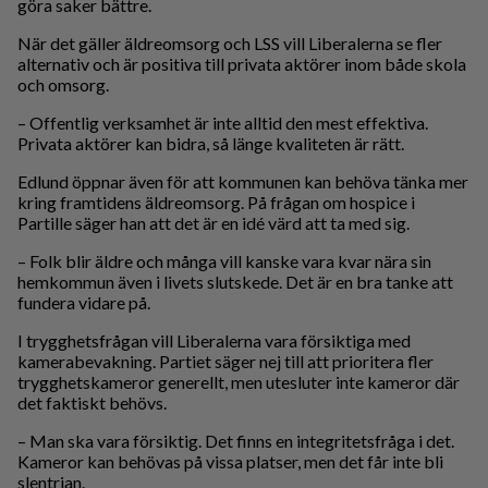
göra saker bättre.
När det gäller äldreomsorg och LSS vill Liberalerna se fler
alternativ och är positiva till privata aktörer inom både skola
och omsorg.
– Offentlig verksamhet är inte alltid den mest effektiva.
Privata aktörer kan bidra, så länge kvaliteten är rätt.
Edlund öppnar även för att kommunen kan behöva tänka mer
kring framtidens äldreomsorg. På frågan om hospice i
Partille säger han att det är en idé värd att ta med sig.
– Folk blir äldre och många vill kanske vara kvar nära sin
hemkommun även i livets slutskede. Det är en bra tanke att
fundera vidare på.
I trygghetsfrågan vill Liberalerna vara försiktiga med
kamerabevakning. Partiet säger nej till att prioritera fler
trygghetskameror generellt, men utesluter inte kameror där
det faktiskt behövs.
– Man ska vara försiktig. Det finns en integritetsfråga i det.
Kameror kan behövas på vissa platser, men det får inte bli
slentrian.