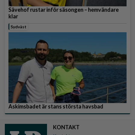
Sävehof rustar inför säsongen – hemvändare
klar
Sydväst
Askimsbadet är stans största havsbad
KONTAKT