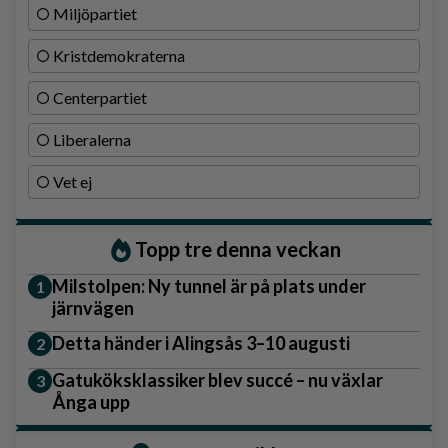
Miljöpartiet
Kristdemokraterna
Centerpartiet
Liberalerna
Vet ej
Topp tre denna veckan
Milstolpen: Ny tunnel är på plats under
järnvägen
Detta händer i Alingsås 3–10 augusti
Gatuköksklassiker blev succé – nu växlar
Ånga upp