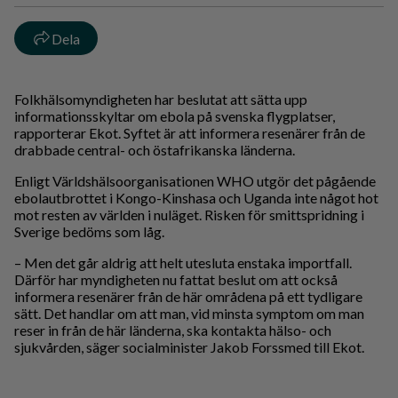
Dela
Folkhälsomyndigheten har beslutat att sätta upp
informationsskyltar om ebola på svenska flygplatser,
rapporterar Ekot. Syftet är att informera resenärer från de
drabbade central- och östafrikanska länderna.
Enligt Världshälsoorganisationen WHO utgör det pågående
ebolautbrottet i Kongo-Kinshasa och Uganda inte något hot
mot resten av världen i nuläget. Risken för smittspridning i
Sverige bedöms som låg.
– Men det går aldrig att helt utesluta enstaka importfall.
Därför har myndigheten nu fattat beslut om att också
informera resenärer från de här områdena på ett tydligare
sätt. Det handlar om att man, vid minsta symptom om man
reser in från de här länderna, ska kontakta hälso- och
sjukvården, säger socialminister Jakob Forssmed till Ekot.