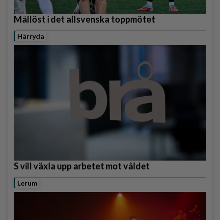
Mållöst i det allsvenska toppmötet
Härryda
S vill växla upp arbetet mot våldet
Lerum