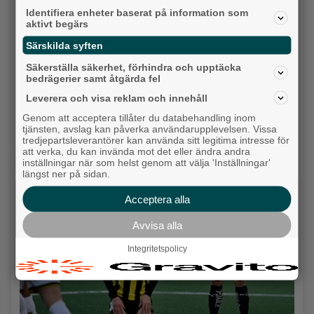
Identifiera enheter baserat på information som
aktivt begärs
Särskilda syften
Säkerställa säkerhet, förhindra och upptäcka
bedrägerier samt åtgärda fel
Leverera och visa reklam och innehåll
Karnevalstämning på Backadagen
Genom att acceptera tillåter du databehandling inom
tjänsten, avslag kan påverka användarupplevelsen. Vissa
Bjöds på trummor, såpbubblor och grillade räkor
tredjepartsleverantörer kan använda sitt legitima intresse för
att verka, du kan invända mot det eller ändra andra
Hisingen
inställningar när som helst genom att välja 'Inställningar'
längst ner på sidan.
Acceptera alla
Avvisa alla
Integritetspolicy