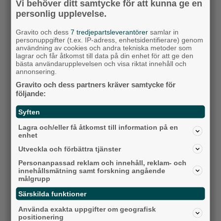
Vi behöver ditt samtycke för att kunna ge en
personlig upplevelse.
Alingsås
Gravito och dess
7 tredjepartsleverantörer
samlar in
personuppgifter (t.ex. IP-adress, enhetsidentifierare) genom
användning av cookies och andra tekniska metoder som
lagrar och får åtkomst till data på din enhet för att ge den
bästa användarupplevelsen och visa riktat innehåll och
annonsering.
Gravito och dess partners kräver samtycke för
följande:
Syften
Lagra och/eller få åtkomst till information på en
enhet
Krögarnas kamp när tågen står stilla: "Vi
Utveckla och förbättra tjänster
försöker bara överleva”
Personanpassad reklam och innehåll, reklam- och
innehållsmätning samt forskning angående
Backa/Kärra
målgrupp
Särskilda funktioner
Använda exakta uppgifter om geografisk
positionering