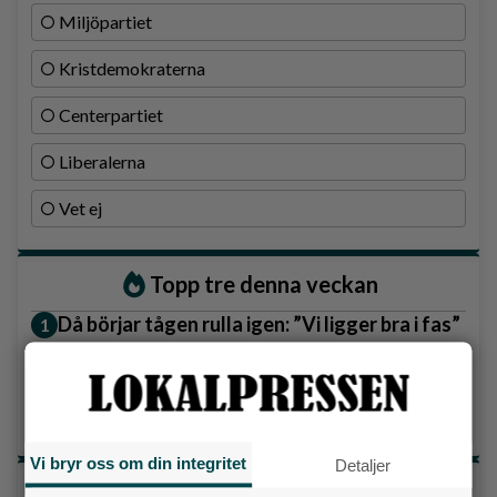
Miljöpartiet
Kristdemokraterna
Centerpartiet
Liberalerna
Vet ej
Topp tre denna veckan
Då börjar tågen rulla igen: ”Vi ligger bra i fas”
Fastighetsägarna vill ha ny hyresmodell –
Hyresgästföreningen kritiska
Detta händer i Alingsås 3–10 augusti
Vi bryr oss om din integritet
Detaljer
Senaste artiklarna