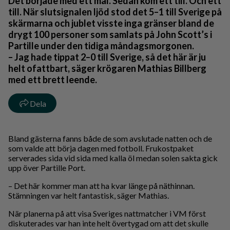
Det började med ett mål. Sedan kom ett till. Och ett
till. När slutsignalen ljöd stod det 5–1 till Sverige på
skärmarna och jublet visste inga gränser bland de
drygt 100 personer som samlats på John Scott’s i
Partille under den tidiga måndagsmorgonen.
– Jag hade tippat 2–0 till Sverige, så det här är ju
helt ofattbart, säger krögaren Mathias Billberg
med ett brett leende.
Dela
Bland gästerna fanns både de som avslutade natten och de
som valde att börja dagen med fotboll. Frukostpaket
serverades sida vid sida med kalla öl medan solen sakta gick
upp över Partille Port.
– Det här kommer man att ha kvar länge på näthinnan.
Stämningen var helt fantastisk, säger Mathias.
När planerna på att visa Sveriges nattmatcher i VM först
diskuterades var han inte helt övertygad om att det skulle