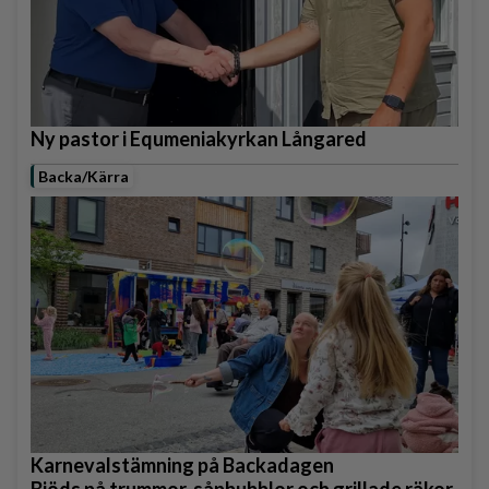
Ny pastor i Equmeniakyrkan Långared
Backa/Kärra
Karnevalstämning på Backadagen