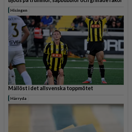
Bjöds på trummor, såpbubblor och grillade räkor
Hisingen
Mållöst i det allsvenska toppmötet
Härryda