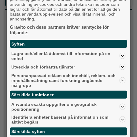
användning av cookies och andra tekniska metoder som
lagrar och får åtkomst till data på din enhet för att ge den
bästa användarupplevelsen och visa riktat innehåll och
Vilket parti skulle du rösta på om det var val
annonsering.
idag?
Gravito och dess partners kräver samtycke för
följande:
Socialdemokraterna
Syften
Lagra och/eller få åtkomst till information på en
Moderaterna
enhet
Vänsterpartiet
Utveckla och förbättra tjänster
Personanpassad reklam och innehåll, reklam- och
Sverigedemokraterna
innehållsmätning samt forskning angående
målgrupp
Miljöpartiet
Särskilda funktioner
Använda exakta uppgifter om geografisk
Kristdemokraterna
positionering
Identifiera enheter baserat på information som
Centerpartiet
aktivt begärs
Liberalerna
Särskilda syften