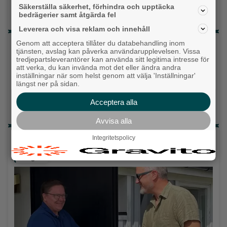
Säkerställa säkerhet, förhindra och upptäcka
Vet ej
bedrägerier samt åtgärda fel
Leverera och visa reklam och innehåll
Genom att acceptera tillåter du databehandling inom
Topp tre denna veckan
tjänsten, avslag kan påverka användarupplevelsen. Vissa
tredjepartsleverantörer kan använda sitt legitima intresse för
Milstolpen: Ny tunnel är på plats under
att verka, du kan invända mot det eller ändra andra
järnvägen
inställningar när som helst genom att välja 'Inställningar'
längst ner på sidan.
Då börjar tågen rulla igen: ”Vi ligger bra i fas”
Acceptera alla
Detta händer i Alingsås 3–10 augusti
Avvisa alla
Senaste artiklarna
Integritetspolicy
Alingsås