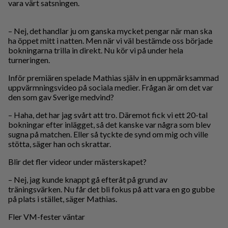
vara värt satsningen.
– Nej, det handlar ju om ganska mycket pengar när man ska
ha öppet mitt i natten. Men när vi väl bestämde oss började
bokningarna trilla in direkt. Nu kör vi på under hela
turneringen.
Inför premiären spelade Mathias själv in en uppmärksammad
uppvärmningsvideo på sociala medier. Frågan är om det var
den som gav Sverige medvind?
– Haha, det har jag svårt att tro. Däremot fick vi ett 20-tal
bokningar efter inlägget, så det kanske var några som blev
sugna på matchen. Eller så tyckte de synd om mig och ville
stötta, säger han och skrattar.
Blir det fler videor under mästerskapet?
– Nej, jag kunde knappt gå efteråt på grund av
träningsvärken. Nu får det bli fokus på att vara en go gubbe
på plats i stället, säger Mathias.
Fler VM-fester väntar