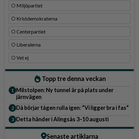
Miljöpartiet
Kristdemokraterna
Centerpartiet
Liberalerna
Vet ej
Topp tre denna veckan
Milstolpen: Ny tunnel är på plats under
järnvägen
Då börjar tågen rulla igen: ”Vi ligger bra i fas”
Detta händer i Alingsås 3–10 augusti
Senaste artiklarna