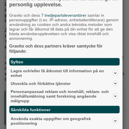
Dessutom fick det bara finnas ett visst antal mästare per
personlig upplevelse.
stad. Att hon kunde börja arbeta utan att själv ha gjort
gesällvandringen är också anmärkningsvärt, men det hänger
Gravito och dess
7 tredjepartsleverantörer
samlar in
personuppgifter (t.ex. IP-adress, enhetsidentifierare) genom
troligen ihop med att hon var född in i en silversmedssläkt.
användning av cookies och andra tekniska metoder som
lagrar och får åtkomst till data på din enhet för att ge den
År 1787 gifter sig Anna Dorothea med gesällen Henric
bästa användarupplevelsen och visa riktat innehåll och
Hesselgren och avslutar därmed sin egen smedverksamhet.
annonsering.
Tillsammans flyttar de till Drängsered i Halland där hon blir
Gravito och dess partners kräver samtycke för
kvar till sin död 1794.
följande:
– Den enda verkliga frihet en kvinna kunde ha var framför allt
Syften
som änka. Då hade hon status som självständig – fram till
dess att hon gifte om sig. I dag talar forskningen allt mer om
Lagra och/eller få åtkomst till information på en
alla de kvinnor som arbetade i verkstäderna, men där männen
enhet
tog åt sig äran, avslutar Frida Lönnberg, intendent.
Utveckla och förbättra tjänster
Personanpassad reklam och innehåll, reklam- och
innehållsmätning samt forskning angående
Ny serie i LP Alingsås
målgrupp
"Ur museets samlingar" är en ny serie i Lokalpressen där
samlingsintendenterna Monica von Brömsen och Frida
Särskilda funktioner
Lönnberg från Alingsås museum visar upp och berättar
mer om objekt ur museets samlingar.
Använda exakta uppgifter om geografisk
positionering