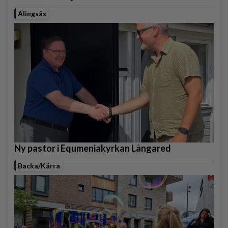
Alingsås
Ny pastor i Equmeniakyrkan Långared
Backa/Kärra