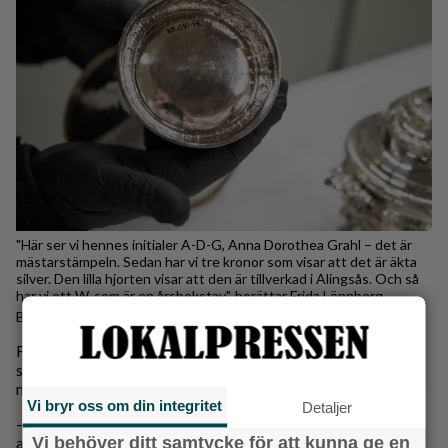
"Här ser vi hennes initialer A-D-G, Anna Dorothea Grahl – det är
mästarstämpeln. Sedan har vi tre kronor som visar att det är äkta
silver. Den lilla hjorten visar att den är tillverkad i Alingsås. Och så
har vi ett W, som är en årsbokstav", berättar Frida Lönnberg.
Matilda Falk
Frida Lönnberg sätter också in hantverket i ett större
sammanhang. Att vara silversmed på 1700-talet var ett
mansdominerat och hårt reglerat yrke.
Vi bryr oss om din integritet
Detaljer
– Man började som lärling, fick göra enklare arbeten och
Vi behöver ditt samtycke för att kunna ge en
arbetade i flera år hos en mästare under sin gesällvandring.