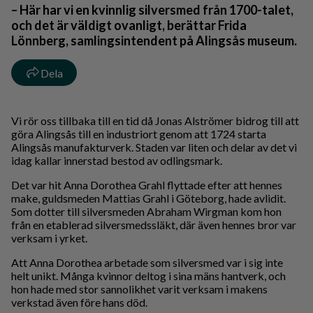
– Här har vi en kvinnlig silversmed från 1700-talet,
och det är väldigt ovanligt, berättar Frida
Lönnberg, samlingsintendent på Alingsås museum.
Dela
Vi rör oss tillbaka till en tid då Jonas Alströmer bidrog till att
göra Alingsås till en industriort genom att 1724 starta
Alingsås manufakturverk. Staden var liten och delar av det vi
idag kallar innerstad bestod av odlingsmark.
Det var hit Anna Dorothea Grahl flyttade efter att hennes
make, guldsmeden Mattias Grahl i Göteborg, hade avlidit.
Som dotter till silversmeden Abraham Wirgman kom hon
från en etablerad silversmedssläkt, där även hennes bror var
verksam i yrket.
Att Anna Dorothea arbetade som silversmed var i sig inte
helt unikt. Många kvinnor deltog i sina mäns hantverk, och
hon hade med stor sannolikhet varit verksam i makens
verkstad även före hans död.