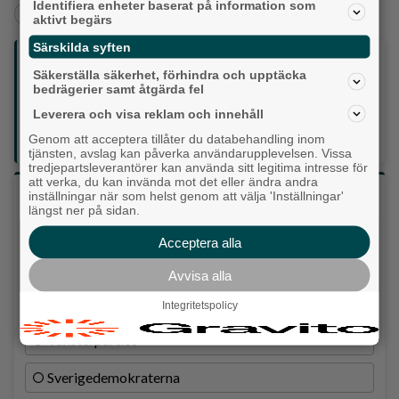
Identifiera enheter baserat på information som
+
+
Alingsås
Kultur & Nöje
Historia
aktivt begärs
Särskilda syften
Följ oss på sociala medier:
Säkerställa säkerhet, förhindra och upptäcka
bedrägerier samt åtgärda fel
Din enda lokaltidning som kommer på papper och är helt
Leverera och visa reklam och innehåll
GRATIS!
Genom att acceptera tillåter du databehandling inom
Lokalpressen, på webben, i brevlådan och sociala medier.
tjänsten, avslag kan påverka användarupplevelsen. Vissa
tredjepartsleverantörer kan använda sitt legitima intresse för
att verka, du kan invända mot det eller ändra andra
Vilket parti skulle du rösta på om det var val
inställningar när som helst genom att välja 'Inställningar'
längst ner på sidan.
idag?
Acceptera alla
Socialdemokraterna
Avvisa alla
Moderaterna
Integritetspolicy
Vänsterpartiet
Sverigedemokraterna