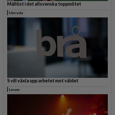
Mållöst i det allsvenska toppmötet
Härryda
S vill växla upp arbetet mot våldet
Lerum