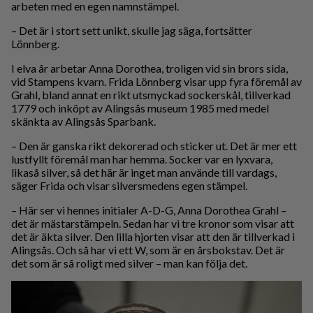
arbeten med en egen namnstämpel.
– Det är i stort sett unikt, skulle jag säga, fortsätter
Lönnberg.
I elva år arbetar Anna Dorothea, troligen vid sin brors sida,
vid Stampens kvarn. Frida Lönnberg visar upp fyra föremål av
Grahl, bland annat en rikt utsmyckad sockerskål, tillverkad
1779 och inköpt av Alingsås museum 1985 med medel
skänkta av Alingsås Sparbank.
– Den är ganska rikt dekorerad och sticker ut. Det är mer ett
lustfyllt föremål man har hemma. Socker var en lyxvara,
likaså silver, så det här är inget man använde till vardags,
säger Frida och visar silversmedens egen stämpel.
– Här ser vi hennes initialer A-D-G, Anna Dorothea Grahl –
det är mästarstämpeln. Sedan har vi tre kronor som visar att
det är äkta silver. Den lilla hjorten visar att den är tillverkad i
Alingsås. Och så har vi ett W, som är en årsbokstav. Det är
det som är så roligt med silver – man kan följa det.