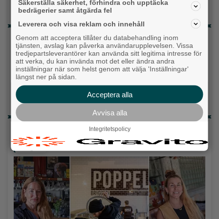
Säkerställa säkerhet, förhindra och upptäcka
Vet ej
bedrägerier samt åtgärda fel
Leverera och visa reklam och innehåll
Genom att acceptera tillåter du databehandling inom
Topp tre denna veckan
tjänsten, avslag kan påverka användarupplevelsen. Vissa
tredjepartsleverantörer kan använda sitt legitima intresse för
Fastighetsägarna vill ha ny hyresmodell –
att verka, du kan invända mot det eller ändra andra
Hyresgästföreningen kritiska
inställningar när som helst genom att välja 'Inställningar'
längst ner på sidan.
Då börjar tågen rulla igen: ”Vi ligger bra i fas”
Acceptera alla
Ny pastor i Equmeniakyrkan Långared
Avvisa alla
Senaste artiklarna
Integritetspolicy
Alingsås