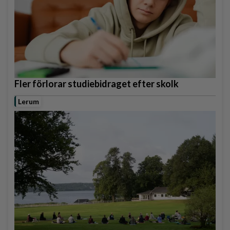
Fler förlorar studiebidraget efter skolk
Lerum