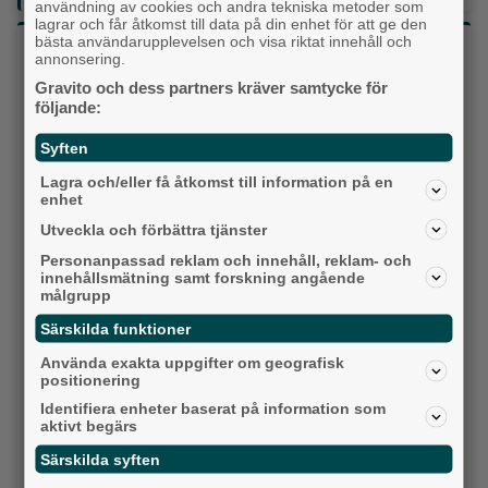
användning av cookies och andra tekniska metoder som
lagrar och får åtkomst till data på din enhet för att ge den
bästa användarupplevelsen och visa riktat innehåll och
Vilket parti skulle du rösta på om det var val
annonsering.
idag?
Gravito och dess partners kräver samtycke för
följande:
Socialdemokraterna
Syften
Moderaterna
Lagra och/eller få åtkomst till information på en
enhet
Vänsterpartiet
Utveckla och förbättra tjänster
Personanpassad reklam och innehåll, reklam- och
Sverigedemokraterna
innehållsmätning samt forskning angående
målgrupp
Miljöpartiet
Särskilda funktioner
Använda exakta uppgifter om geografisk
Kristdemokraterna
positionering
Identifiera enheter baserat på information som
Centerpartiet
aktivt begärs
Liberalerna
Särskilda syften