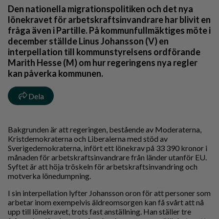
Den nationella migrationspolitiken och det nya
lönekravet för arbetskraftsinvandrare har blivit en
fråga även i Partille. På kommunfullmäktiges möte i
december ställde Linus Johansson (V) en
interpellation till kommunstyrelsens ordförande
Marith Hesse (M) om hur regeringens nya regler
kan påverka kommunen.
Dela
Bakgrunden är att regeringen, bestående av Moderaterna,
Kristdemokraterna och Liberalerna med stöd av
Sverigedemokraterna, infört ett lönekrav på 33 390 kronor i
månaden för arbetskraftsinvandrare från länder utanför EU.
Syftet är att höja tröskeln för arbetskraftsinvandring och
motverka lönedumpning.
I sin interpellation lyfter Johansson oron för att personer som
arbetar inom exempelvis äldreomsorgen kan få svårt att nå
upp till lönekravet, trots fast anställning. Han ställer tre