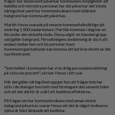
frågor: hur lönekravet påverkar kommunens möjligheter att
behålla och rekrytera personal, hur det påverkar det lokala
näringslivet samt hur kommuninvånare med utländsk
bakgrund kan komma att påverkas.
Marith Hesse svarade på senaste kommunfullmäktige att
omkring 1 000 medarbetare i Partille kommun i dag har en
lön under den aktuella nivån. Dessa utgör en blandad grupp
vad gäller bakgrund. Förvaltningens bedömning är dock att
endast mellan fem och tio personer inom
kommunorganisationen kan komma att beröras direkt av det
nya lönekravet.
"Som helhet i kommunen har vi en årlig personalomsättning
på cirka nio procent", skriver Hesse i sitt svar.
När det gäller näringslivet uppger hon att frågan inte har
lyfts i de dialoger hon haft med företagare den senaste tiden
och att det därför är svårt att bedöma effekterna.
På frågan om hur kommuninvånare med annan etnisk
bakgrund påverkas svarar Hesse att det är något invånarna
själva är bäst lämpade att bedöma.