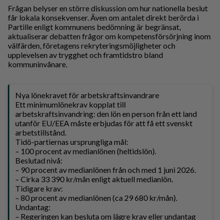
Frågan belyser en större diskussion om hur nationella beslut
får lokala konsekvenser. Även om antalet direkt berörda i
Partille enligt kommunens bedömning är begränsat,
aktualiserar debatten frågor om kompetensförsörjning inom
välfärden, företagens rekryteringsmöjligheter och
upplevelsen av trygghet och framtidstro bland
kommuninvånare.
Nya lönekravet för arbetskraftsinvandrare
Ett minimumlöne­krav kopplat till
arbetskraftsinvandring: den lön en person från ett land
utanför EU/EEA måste erbjudas för att få ett svenskt
arbetstillstånd.
Tidö-partiernas ursprungliga mål:
– 100 procent av medianlönen (heltidslön).
Beslutad nivå:
– 90 procent av medianlönen från och med 1 juni 2026.
– Cirka 33 390 kr/mån enligt aktuell medianlön.
Tidigare krav:
– 80 procent av medianlönen (ca 29 680 kr/mån).
Undantag:
– Regeringen kan besluta om lägre krav eller undantag