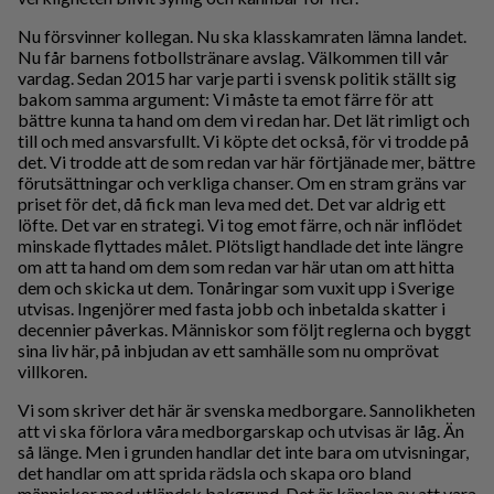
Nu försvinner kollegan. Nu ska klasskamraten lämna landet.
Nu får barnens fotbollstränare avslag. Välkommen till vår
vardag. Sedan 2015 har varje parti i svensk politik ställt sig
bakom samma argument: Vi måste ta emot färre för att
bättre kunna ta hand om dem vi redan har. Det lät rimligt och
till och med ansvarsfullt. Vi köpte det också, för vi trodde på
det. Vi trodde att de som redan var här förtjänade mer, bättre
förutsättningar och verkliga chanser. Om en stram gräns var
priset för det, då fick man leva med det. Det var aldrig ett
löfte. Det var en strategi. Vi tog emot färre, och när inflödet
minskade flyttades målet. Plötsligt handlade det inte längre
om att ta hand om dem som redan var här utan om att hitta
dem och skicka ut dem. Tonåringar som vuxit upp i Sverige
utvisas. Ingenjörer med fasta jobb och inbetalda skatter i
decennier påverkas. Människor som följt reglerna och byggt
sina liv här, på inbjudan av ett samhälle som nu omprövat
villkoren.
Vi som skriver det här är svenska medborgare. Sannolikheten
att vi ska förlora våra medborgarskap och utvisas är låg. Än
så länge. Men i grunden handlar det inte bara om utvisningar,
det handlar om att sprida rädsla och skapa oro bland
människor med utländsk bakgrund. Det är känslan av att vara