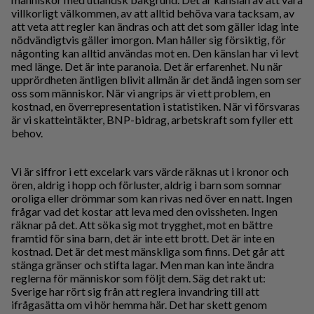
villkorligt välkommen, av att alltid behöva vara tacksam, av
att veta att regler kan ändras och att det som gäller idag inte
nödvändigtvis gäller imorgon. Man håller sig försiktig, för
någonting kan alltid användas mot en. Den känslan har vi levt
med länge. Det är inte paranoia. Det är erfarenhet. Nu när
upprördheten äntligen blivit allmän är det ändå ingen som ser
oss som människor. När vi angrips är vi ett problem, en
kostnad, en överrepresentation i statistiken. När vi försvaras
är vi skatteintäkter, BNP-bidrag, arbetskraft som fyller ett
behov.
Vi är siffror i ett excelark vars värde räknas ut i kronor och
ören, aldrig i hopp och förluster, aldrig i barn som somnar
oroliga eller drömmar som kan rivas ned över en natt. Ingen
frågar vad det kostar att leva med den ovissheten. Ingen
räknar på det. Att söka sig mot trygghet, mot en bättre
framtid för sina barn, det är inte ett brott. Det är inte en
kostnad. Det är det mest mänskliga som finns. Det går att
stänga gränser och stifta lagar. Men man kan inte ändra
reglerna för människor som följt dem. Säg det rakt ut:
Sverige har rört sig från att reglera invandring till att
ifrågasätta om vi hör hemma här. Det har skett genom