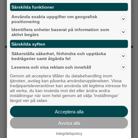
Särskilda funktioner
Fastighetsägarna vill ha ny hyresmodell –
Hyresgästföreningen kritiska
Använda exakta uppgifter om geografisk
positionering
Ny pastor i Equmeniakyrkan Långared
Identifiera enheter baserat på information som
aktivt begärs
Då börjar tågen rulla igen: ”Vi ligger bra i fas”
Särskilda syften
Säkerställa säkerhet, förhindra och upptäcka
Senaste artiklarna
bedrägerier samt åtgärda fel
Alingsås
Leverera och visa reklam och innehåll
Genom att acceptera tillåter du databehandling inom
tjänsten, avslag kan påverka användarupplevelsen. Vissa
tredjepartsleverantörer kan använda sitt legitima intresse för
att verka, du kan invända mot det eller ändra andra
inställningar när som helst genom att välja 'Inställningar'
längst ner på sidan.
Acceptera alla
Avvisa alla
Integritetspolicy