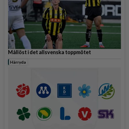
Mållöst i det allsvenska toppmötet
Härryda