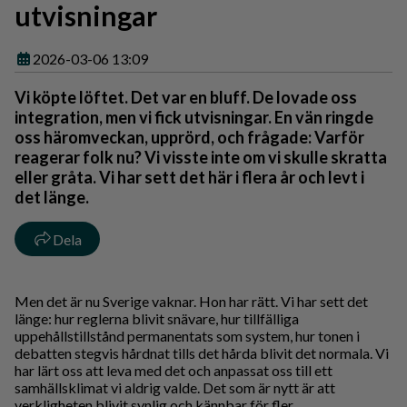
utvisningar
2026-03-06 13:09
Vi köpte löftet. Det var en bluff. De lovade oss
integration, men vi fick utvisningar. En vän ringde
oss häromveckan, upprörd, och frågade: Varför
reagerar folk nu? Vi visste inte om vi skulle skratta
eller gråta. Vi har sett det här i flera år och levt i
det länge.
Dela
Men det är nu Sverige vaknar. Hon har rätt. Vi har sett det
länge: hur reglerna blivit snävare, hur tillfälliga
uppehållstillstånd permanentats som system, hur tonen i
debatten stegvis hårdnat tills det hårda blivit det normala. Vi
har lärt oss att leva med det och anpassat oss till ett
samhällsklimat vi aldrig valde. Det som är nytt är att
verkligheten blivit synlig och kännbar för fler.