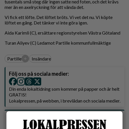
tusentals små steg där ingen satte ned foten, och det krävs
mer än en axelryckning för att vända det.
Vi fick ett löfte. Det löftet bröts. Vi vet det nu. Vi köpte
löftet en gång. Det tänker vi inte göra igen.
Aida Karimli (C), ersättare regionstyrelsen Västra Götaland
Turan Aliyev (C) Ledamot Partille kommunfullmäktige
+
Partille
Insändare
Följ oss på sociala medier:
Din enda lokaltidning som kommer på papper och är helt
GRATIS!
Lokalpressen, på webben, i brevlådan och sociala medier.
Vilket parti skulle du rösta på om det var val
idag?