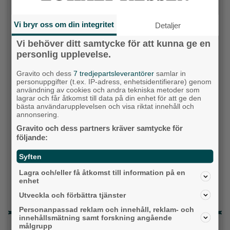
Socialdemokraterna
Vi bryr oss om din integritet
Detaljer
Moderaterna
Vi behöver ditt samtycke för att kunna ge en
personlig upplevelse.
Vänsterpartiet
Gravito och dess
7 tredjepartsleverantörer
samlar in
personuppgifter (t.ex. IP-adress, enhetsidentifierare) genom
Sverigedemokraterna
användning av cookies och andra tekniska metoder som
lagrar och får åtkomst till data på din enhet för att ge den
Miljöpartiet
bästa användarupplevelsen och visa riktat innehåll och
annonsering.
Kristdemokraterna
Gravito och dess partners kräver samtycke för
följande:
Centerpartiet
Syften
Liberalerna
Lagra och/eller få åtkomst till information på en
enhet
Vet ej
Utveckla och förbättra tjänster
Personanpassad reklam och innehåll, reklam- och
innehållsmätning samt forskning angående
Topp tre denna veckan
målgrupp