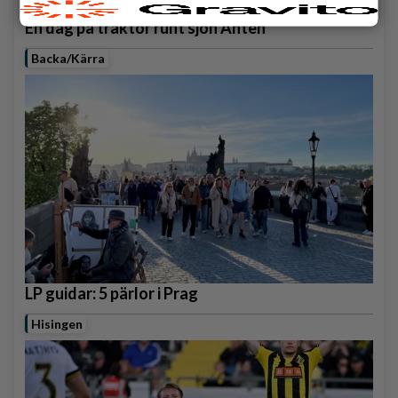
En dag på traktor runt sjön Anten
Backa/Kärra
LP guidar: 5 pärlor i Prag
Hisingen