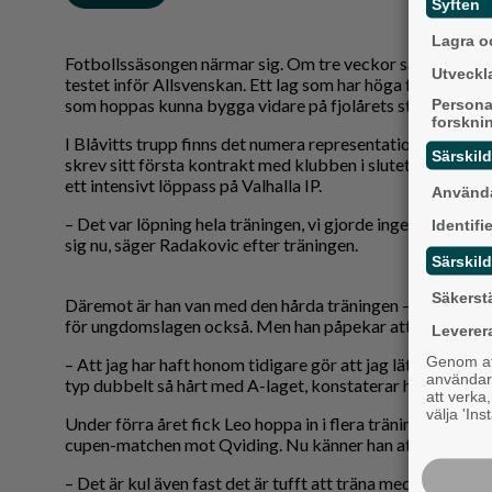
Syften
Lagra oc
Fotbollssäsongen närmar sig. Om tre veckor sätter Svensk
Utveckla
testet inför Allsvenskan. Ett lag som har höga förhoppni
som hoppas kunna bygga vidare på fjolårets starka fjärd
Persona
forskni
I Blåvitts trupp finns det numera representation från As
Särskil
skrev sitt första kontrakt med klubben i slutet av novem
ett intensivt löppass på Valhalla IP.
Använda
– Det var löpning hela träningen, vi gjorde inget annat. D
Identifi
sig nu, säger Radakovic efter träningen.
Särskild
Säkerst
Däremot är han van med den hårda träningen – fystränar
för ungdomslagen också. Men han påpekar att herrlagets 
Leverer
Genom att
– Att jag har haft honom tidigare gör att jag lättare har
användaru
typ dubbelt så hårt med A-laget, konstaterar han.
att verka
välja 'Ins
Under förra året fick Leo hoppa in i flera träningsmatcher
cupen-matchen mot Qviding. Nu känner han att han börja
– Det är kul även fast det är tufft att träna med A-laget. 