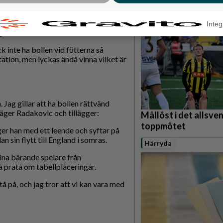
grillade räkor
 in i det bra, säger han.
Hisingen
öteborg, när laget besegrade Östers
Integ
ngsmatch.
ck inte ha bollen vid fötterna så
tation, men lyckas ändå vinna vilket är
n. Jag gillar att ha bollen rättvänd
äger Radakovic och tillägger:
Mållöst i det allsve
toppmötet
säger han med ett leende och syftar på
an sin flytt till England i somras.
Härryda
ina bärande spelare från
a prata om tabellplaceringar.
stå på, och jag tror att vi kan vara med