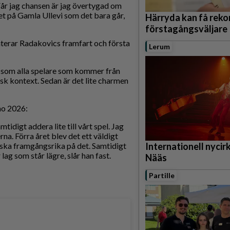
Får jag chansen är jag övertygad om
ket på Gamla Ullevi som det bara går,
Härryda kan få rek
förstagångsväljare
terar Radakovics framfart och första
Lerum
– som alla spelare som kommer från
ensk kontext. Sedan är det lite charmen
nno 2026:
amtidigt addera lite till vårt spel. Jag
rna. Förra året blev det ett väldigt
ganska framgångsrika på det. Samtidigt
Internationell nycirku
lag som står lägre, slår han fast.
Nääs
Partille