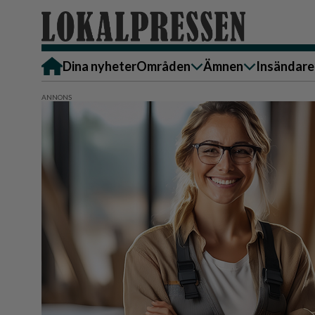
Dina nyheter
Områden
Ämnen
Insändare
Alingsås
Bostad
Skicka in
Härryda
Ekonomi
Alingsås
Lerum
Krönika
Härryda
Partille
Kultur & Nöje
Lerum
Göteborg
Familj
Partille
Backa/Kärra
Nyheter
Götebor
Hisingen
Backa/K
Näringsliv
Sydväst
Hisinge
Omsorg
Sydväst
Politik