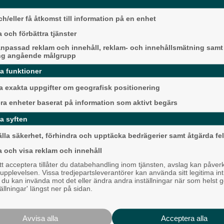
h/eller få åtkomst till information på en enhet
a cupen igång – det första riktiga
 och förbättra tjänster
ngar inför säsongen är IFK Göteborg –
eplats.
npassad reklam och innehåll, reklam- och innehållsmätning samt
ng angående målgrupp
kim – 18-årige Leo Radakovic, som
Ny pastor i Equmen
da funktioner
ber. Lokalpressen träffar honom efter
Långared
 exakta uppgifter om geografisk positionering
Backa/Kärra
et var hemskt, men man börjar vänja
era enheter baserat på information som aktivt begärs
a syften
älla säkerhet, förhindra och upptäcka bedrägerier samt åtgärda fel
en Hakeem Araba är nämligen just det
fyspass är betydligt jobbigare.
a och visa reklam och innehåll
 acceptera tillåter du databehandling inom tjänsten, avslag kan påver
 kunnat komma in i tempot, men han kör
pplevelsen. Vissa tredjepartsleverantörer kan använda sitt legitima int
, du kan invända mot det eller ändra andra inställningar när som helst 
tällningar' längst ner på sidan.
Karnevalstämning p
, samt spela en halvlek i Svenska
r komma in i tempot.
Backadagen
Bjöds på trummor, s
Avvisa alla
Acceptera alla
Det är såklart ett annat tempo här