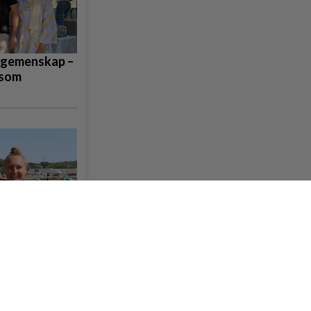
 gemenskap –
 som
imsbadet:
a fram till