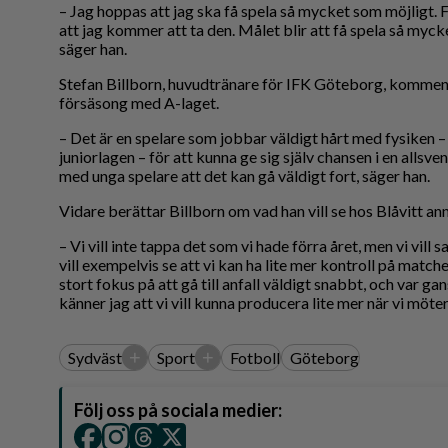
– Jag hoppas att jag ska få spela så mycket som möjligt. 
att jag kommer att ta den. Målet blir att få spela så myc
säger han.
Stefan Billborn, huvudtränare för IFK Göteborg, kommen
försäsong med A-laget.
– Det är en spelare som jobbar väldigt hårt med fysiken 
juniorlagen – för att kunna ge sig själv chansen i en allsv
med unga spelare att det kan gå väldigt fort, säger han.
Vidare berättar Billborn om vad han vill se hos Blåvitt a
– Vi vill inte tappa det som vi hade förra året, men vi vill s
vill exempelvis se att vi kan ha lite mer kontroll på matche
stort fokus på att gå till anfall väldigt snabbt, och var 
känner jag att vi vill kunna producera lite mer när vi möter 
+
+
Sydväst
Sport
Fotboll
Göteborg
Följ oss på sociala medier: