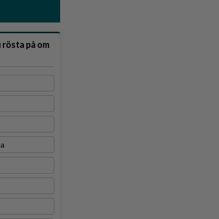
u rösta på om
na