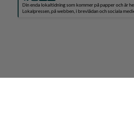
Din enda lokaltidning som kommer på papper och är 
Lokalpressen, på webben, i brevlådan och sociala medie