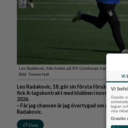
Leo Radakovic, från Askim, på IFK Göteborgs träning i tisdags p
Tommy Holl
Vi 
Leo Radakovic, 18, gör sin första försäsong me
Vi beh
fick A-lagskontrakt med klubben i november – 
Gravito 
2026.
enhetsid
– Får jag chansen är jag övertygad om att jag k
lagrar oc
visa rikt
Radakovic.
Gravito 
Dela