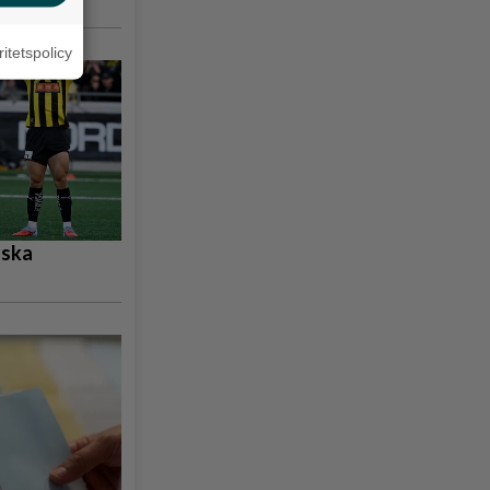
ritetspolicy
nska