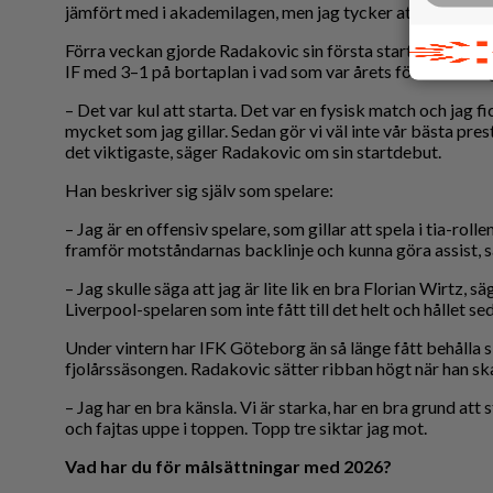
jämfört med i akademilagen, men jag tycker att jag kommit
Förra veckan gjorde Radakovic sin första start för IFK G
IF med 3–1 på bortaplan i vad som var årets första träni
– Det var kul att starta. Det var en fysisk match och jag fi
mycket som jag gillar. Sedan gör vi väl inte vår bästa pres
det viktigaste, säger Radakovic om sin startdebut.
Han beskriver sig själv som spelare:
– Jag är en offensiv spelare, som gillar att spela i tia-rolle
framför motståndarnas backlinje och kunna göra assist, s
– Jag skulle säga att jag är lite lik en bra Florian Wirtz, 
Liverpool-spelaren som inte fått till det helt och hållet sed
Under vintern har IFK Göteborg än så länge fått behålla s
fjolårssäsongen. Radakovic sätter ribban högt när han sk
– Jag har en bra känsla. Vi är starka, har en bra grund att 
och fajtas uppe i toppen. Topp tre siktar jag mot.
Vad har du för målsättningar med 2026?