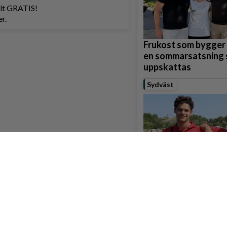
helt GRATIS!
r.
Frukost som bygger
en sommarsatsning
uppskattas
Sydväst
Livräddarna på Ask
”Tveka inte att komm
oss”