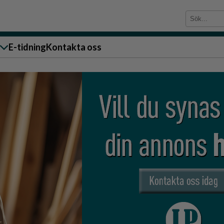
E-tidning
Kontakta oss
sändare till oss
g
ärra
n