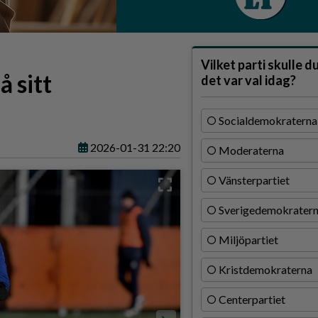
Vilket parti skulle d
å sitt
det var val idag?
Socialdemokraterna
2026-01-31 22:20
Moderaterna
Vänsterpartiet
Sverigedemokrater
Miljöpartiet
Kristdemokraterna
Centerpartiet