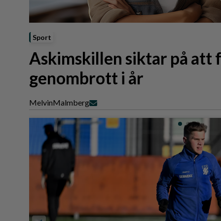
Reportage
Sport
Trafik
Sport
Askimskillen siktar på att f
genombrott i år
Melvin
Malmberg