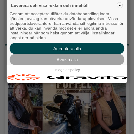
Leverera och visa reklam och innehåll
Fastighetsägarna vill ha ny hyresmodell –
Genom att acceptera tillåter du databehandling inom
Hyresgästföreningen kritiska
tjänsten, avslag kan påverka användarupplevelsen. Vissa
tredjepartsleverantörer kan använda sitt legitima intresse för
Då börjar tågen rulla igen: ”Vi ligger bra i fas”
att verka, du kan invända mot det eller ändra andra
inställningar när som helst genom att välja 'Inställningar'
Ny pastor i Equmeniakyrkan Långared
längst ner på sidan.
Acceptera alla
Senaste artiklarna
Avvisa alla
Alingsås
Integritetspolicy