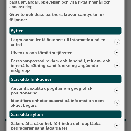
bästa användarupplevelsen och visa riktat innehåll och
annonsering.
Socialdemokraterna
Gravito och dess partners kräver samtycke för
följande:
Moderaterna
Syften
Vänsterpartiet
Lagra och/eller få åtkomst till information på en
enhet
Sverigedemokraterna
Utveckla och förbättra tjänster
Miljöpartiet
Personanpassad reklam och innehåll, reklam- och
innehållsmätning samt forskning angående
målgrupp
Kristdemokraterna
Särskilda funktioner
Centerpartiet
Använda exakta uppgifter om geografisk
positionering
Liberalerna
Identifiera enheter baserat på information som
aktivt begärs
Vet ej
Särskilda syften
Säkerställa säkerhet, förhindra och upptäcka
Topp tre denna veckan
bedrägerier samt åtgärda fel