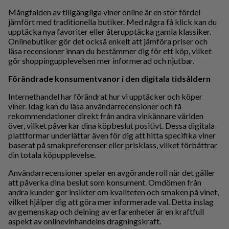
Mångfalden av tillgängliga viner online är en stor fördel
jämfört med traditionella butiker. Med några få klick kan du
upptäcka nya favoriter eller återupptäcka gamla klassiker.
Onlinebutiker gör det också enkelt att jämföra priser och
läsa recensioner innan du bestämmer dig för ett köp, vilket
gör shoppingupplevelsen mer informerad och njutbar.
Förändrade konsumentvanor i den digitala tidsåldern
Internethandel har förändrat hur vi upptäcker och köper
viner. Idag kan du läsa användarrecensioner och få
rekommendationer direkt från andra vinkännare världen
över, vilket påverkar dina köpbeslut positivt. Dessa digitala
plattformar underlättar även för dig att hitta specifika viner
baserat på smakpreferenser eller prisklass, vilket förbättrar
din totala köpupplevelse.
Användarrecensioner spelar en avgörande roll när det gäller
att påverka dina beslut som konsument. Omdömen från
andra kunder ger insikter om kvaliteten och smaken på vinet,
vilket hjälper dig att göra mer informerade val. Detta inslag
av gemenskap och delning av erfarenheter är en kraftfull
aspekt av onlinevinhandelns dragningskraft.