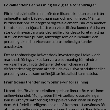
Lokalhandelns anpassning till digitala förändringar
För lokala vinbutiker innebär den ökande konkurrensen från
onlinealternativ både utmaningar och möjligheter. Många
butiker har börjat integrera digitala element i sin verksamhet
för att kunna erbjuda bättre service till sina kunder. Att ha en
stark online-närvaro gör det möjligt för dessa företag att nå
ut till en bredare publik, samtidigt som de bibehåller den
personliga kundservicen som deras befintliga kunder
uppskattar.
Dessa förändringar kräver dock investeringar i teknik och
marknadsföring, vilket kan vara en utmaning för mindre
verksamheter. Trots detta ger det dem chansen att
differentiera sig genom att erbjuda exklusiva produkter eller
personlig service som onlinejättar inte alltid kan matcha.
Framtidens trender inom online-vinförsäljning
I framtiden förväntas tekniken spela en ännu större roll inom
onlinevinhandel. Möjligheten till virtuella provsmakningar
kan bli ett nytt sätt för dig att uppleva viner innan du köper
dem. Artificiell intelligens kan också komma att användas för
att ge personliga rekommendationer baserat på dina tidigare