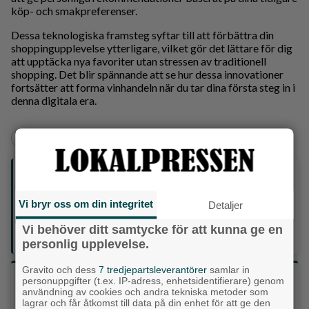
köp- och smakpreferenser.
Dessa teknologiska framsteg syftar till att förbättra din
shoppingupplevelse ytterligare, vilket gör det lättare för dig
att upptäcka nya favoriter utan stressen av traditionell
shopping. Det blir spännande att se hur dessa innovationer
fortsätter att forma vinhandeln när du tar dina första steg in i
denna digitala era.
Aktuellt
Följ oss på sociala medier:
Vi bryr oss om din integritet
Detaljer
Din enda lokaltidning som kommer på papper och är helt
GRATIS!
Vi behöver ditt samtycke för att kunna ge en
Lokalpressen, på webben, i brevlådan och sociala medier.
personlig upplevelse.
Gravito och dess
7 tredjepartsleverantörer
samlar in
Vilket parti skulle du rösta på om det var val
personuppgifter (t.ex. IP-adress, enhetsidentifierare) genom
användning av cookies och andra tekniska metoder som
idag?
lagrar och får åtkomst till data på din enhet för att ge den