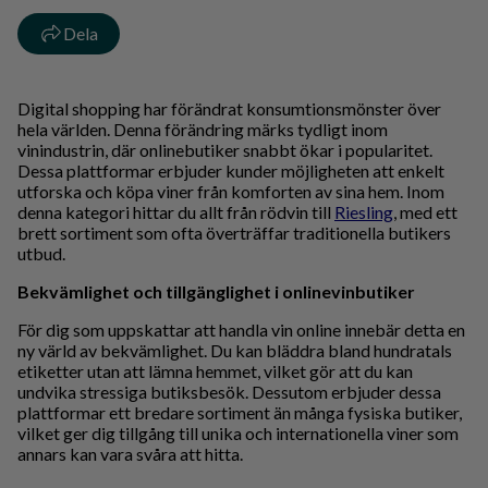
Dela
Digital shopping har förändrat konsumtionsmönster över
hela världen. Denna förändring märks tydligt inom
vinindustrin, där onlinebutiker snabbt ökar i popularitet.
Dessa plattformar erbjuder kunder möjligheten att enkelt
utforska och köpa viner från komforten av sina hem. Inom
denna kategori hittar du allt från rödvin till
Riesling
, med ett
brett sortiment som ofta överträffar traditionella butikers
utbud.
Bekvämlighet och tillgänglighet i onlinevinbutiker
För dig som uppskattar att handla vin online innebär detta en
ny värld av bekvämlighet. Du kan bläddra bland hundratals
etiketter utan att lämna hemmet, vilket gör att du kan
undvika stressiga butiksbesök. Dessutom erbjuder dessa
plattformar ett bredare sortiment än många fysiska butiker,
vilket ger dig tillgång till unika och internationella viner som
annars kan vara svåra att hitta.