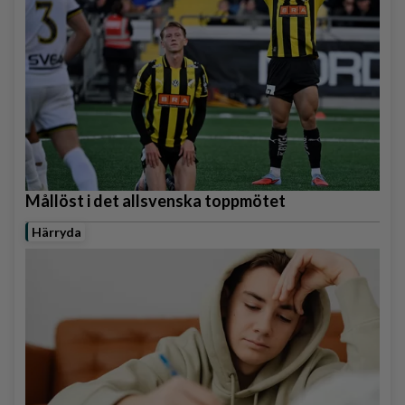
Mållöst i det allsvenska toppmötet
Härryda