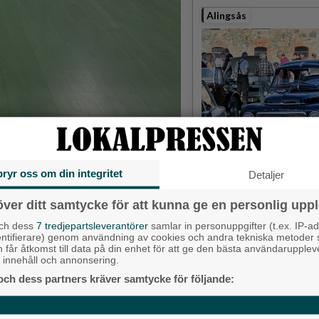
Alingsås
Detta händer i Alin
augusti
bryr oss om din integritet
Detaljer
Backa/Kärra
över ditt samtycke för att kunna ge en personlig uppl
nton förra helgen.
och dess
7 tredjepartsleverantörer
samlar in personuppgifter (t.ex. IP-ad
entifierare) genom användning av cookies och andra tekniska metoder
h får åtkomst till data på din enhet för att ge den bästa användarupple
k till en riktig fullträff förra
at innehåll och annonsering.
nd. Hon återvände till Alingsås
och dess partners kräver samtycke för följande: