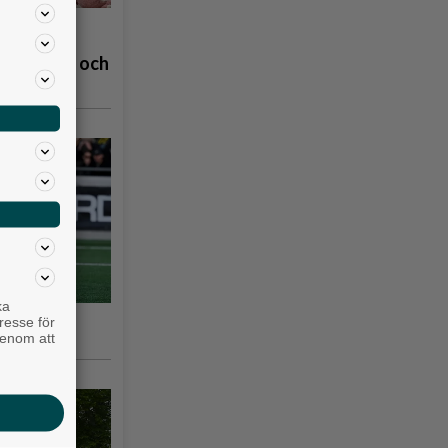
å
åpbubblor och
ka
nska
resse för
genom att