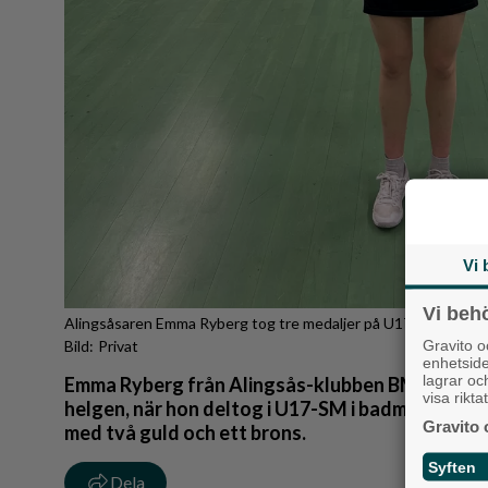
Vi 
Vi beh
Alingsåsaren Emma Ryberg tog tre medaljer på U17-SM i badmi
Gravito 
Privat
enhetsid
lagrar oc
Emma Ryberg från Alingsås-klubben BMK Racket fic
visa rikt
helgen, när hon deltog i U17-SM i badminton i Lu
Gravito 
med två guld och ett brons.
Syften
Dela