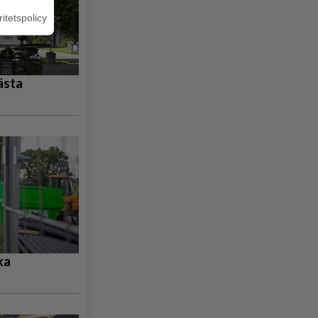
ritetspolicy
ästa
ka