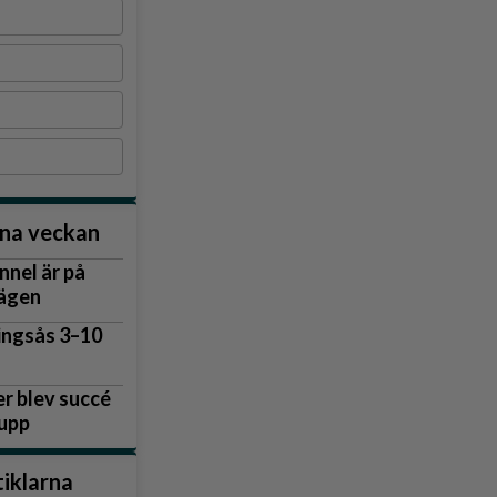
nna veckan
nnel är på
vägen
lingsås 3–10
r blev succé
 upp
tiklarna