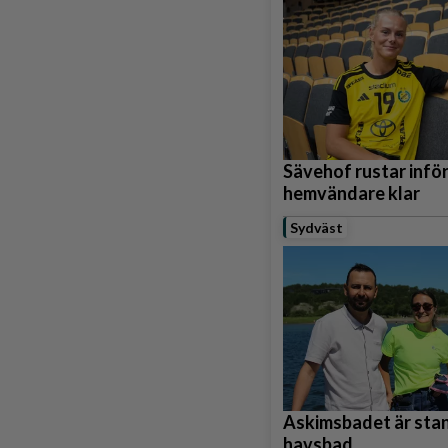
Sävehof rustar infö
hemvändare klar
Sydväst
Askimsbadet är stan
havsbad