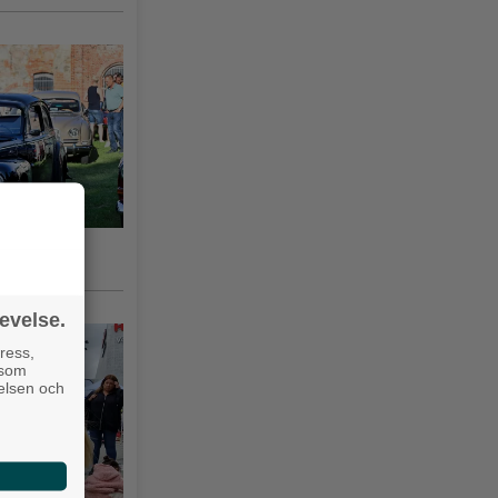
gsås 3–10
evelse.
ress,
 som
velsen och