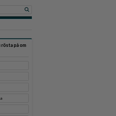
u rösta på om
na