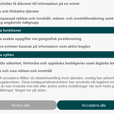
h/eller få åtkomst till information på en enhet
Karnevalstämning p
Backadagen
 och förbättra tjänster
Bjöds på trummor, s
orin damsingel. Hon stormade till
npassad reklam och innehåll, reklam- och innehållsmätning samt
 inte tappa något set heller, utan
grillade räkor
ng angående målgrupp
rorna skrevs till 21–11 och 21–8.
da funktioner
Hisingen
llsammans med Meja Jahani från
 exakta uppgifter om geografisk positionering
 rusade hela vägen till finalen –
finalen stod Mette Jorlén för
era enheter baserat på information som aktivt begärs
lma Schärberg från Trollhättan. Den
nnit första setet slog Telma och Mette
a syften
 det länge ut som att det skulle bli
älla säkerhet, förhindra och upptäcka bedrägerier samt åtgärda fel
de de till liv. De vände på steken,
a och visa reklam och innehåll
ngen blev det brons, och medspelaren
 acceptera tillåter du databehandling inom tjänsten, avslag kan påver
Mållöst i det allsve
pplevelsen. Vissa tredjepartsleverantörer kan använda sitt legitima int
toppmötet
, du kan invända mot det eller ändra andra inställningar när som helst 
tällningar' längst ner på sidan.
Härryda
ången ska delta i senior-SM i Umeå.
v april.
Avvisa alla
Acceptera alla