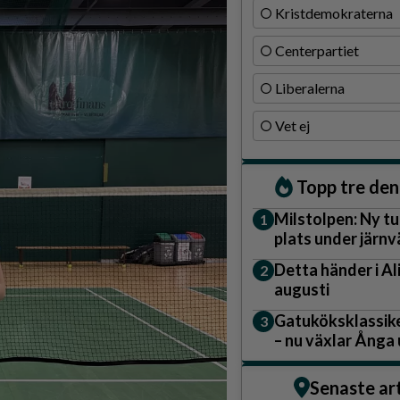
Kristdemokraterna
Centerpartiet
Liberalerna
Vet ej
Topp tre de
Milstolpen: Ny tu
plats under järn
Detta händer i A
augusti
Gatuköksklassike
– nu växlar Ånga
Senaste ar