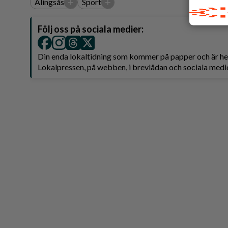
+
+
Alingsås
Sport
Följ oss på sociala medier:
Din enda lokaltidning som kommer på papper och är 
Lokalpressen, på webben, i brevlådan och sociala medie