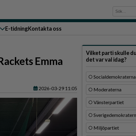
E-tidning
Kontakta oss
sändare till oss
Vilket parti skulle d
 Rackets Emma
det var val idag?
Socialdemokraterna
2026-03-29 11:05
Moderaterna
g
Vänsterpartiet
ärra
Sverigedemokrater
n
Miljöpartiet