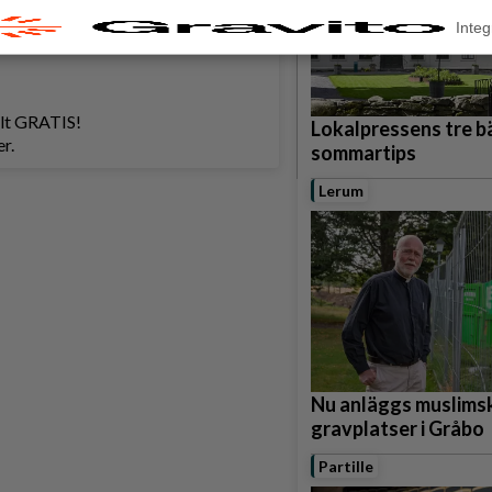
Integ
helt GRATIS!
Lokalpressens tre b
r.
sommartips
Lerum
Nu anläggs muslims
gravplatser i Gråbo
Partille