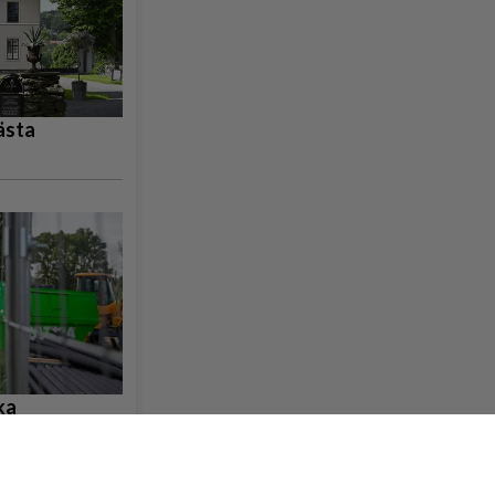
ästa
ka