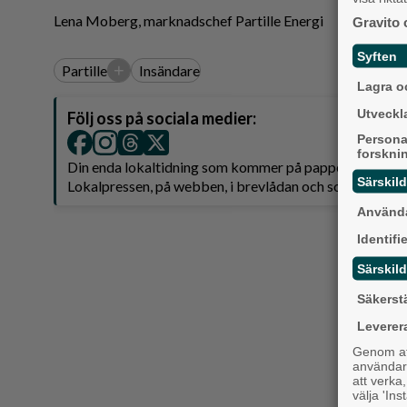
Lena Moberg, marknadschef Partille Energi
Gravito 
Syften
+
Partille
Insändare
Lagra oc
Utveckla
Följ oss på sociala medier:
Persona
forskni
Din enda lokaltidning som kommer på papper och är 
Särskil
Lokalpressen, på webben, i brevlådan och sociala medie
Använda
Identifi
Särskild
Säkerst
Leverer
Genom att
användaru
att verka
välja 'Ins