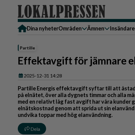
Dina nyheter
Områden
Ämnen
Insändare
Alingsås
Bostad
Skicka in
Partille
Härryda
Ekonomi
Alingsås
Effektavgift för jämnare 
Lerum
Krönika
Härryda
Partille
Kultur & Nöje
Lerum
2025-12-31 14:28
Göteborg
Familj
Partille
Partille Energis effektavgift syftar till att ås
Backa/Kärra
Nyheter
Götebor
på elnätet, över alla dygnets timmar och alla m
med en relativt låg fast avgift har våra kunder 
Hisingen
Backa/K
Näringsliv
elnätskostnad genom att sprida ut sin elanvänd
undvika toppar med hög elanvändning.
Sydväst
Hisinge
Omsorg
Sydväst
Politik
Dela