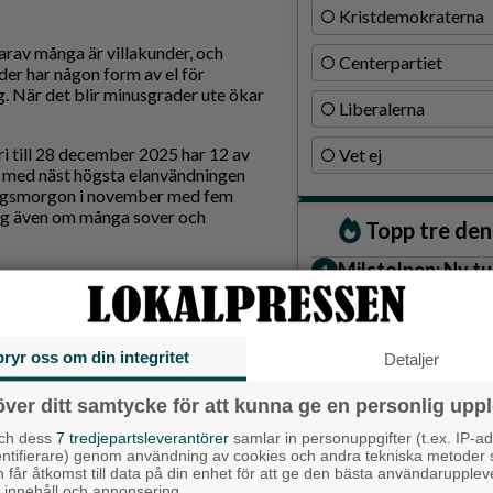
Kristdemokraterna
varav många är villakunder, och
Centerpartiet
der har någon form av el för
. När det blir minusgrader ute ökar
Liberalerna
i till 28 december 2025 har 12 av
Vet ej
 med näst högsta elanvändningen
ördagsmorgon i november med fem
hög även om många sover och
Topp tre de
Milstolpen: Ny tu
tar nu med att förändra utformningen
plats under järn
nadsinspektionens nya prismodell som
marbetade taxorna ska gälla från den 1
Detta händer i A
t bli tidsindelad efter de
augusti
bryr oss om din integritet
Detaljer
Gatuköksklassike
över ditt samtycke för att kunna ge en personlig uppl
– nu växlar Ånga
ergi med effektavgiften" införd i
och dess
7 tredjepartsleverantörer
samlar in personuppgifter (t.ex. IP-ad
entifierare) genom användning av cookies och andra tekniska metoder
h får åtkomst till data på din enhet för att ge den bästa användarupple
Senaste ar
at innehåll och annonsering.