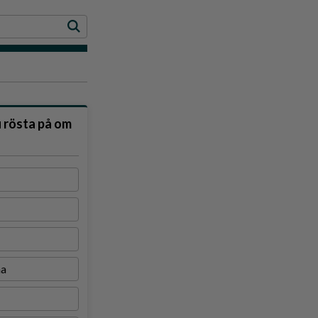
u rösta på om
na