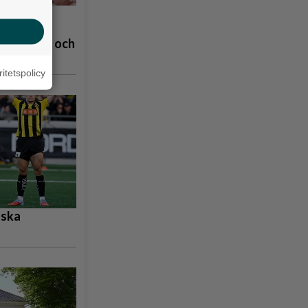
å
åpbubblor och
ritetspolicy
nska