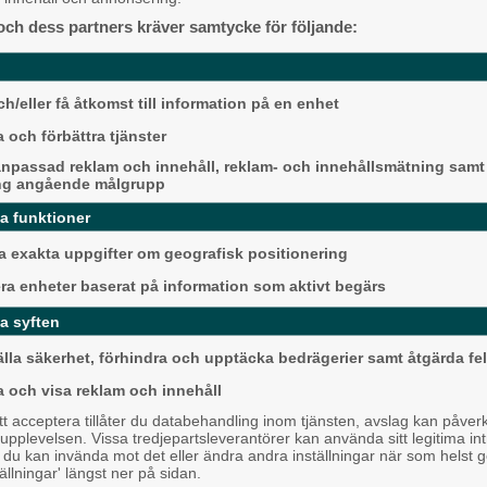
Alingsås
och dess partners kräver samtycke för följande:
h/eller få åtkomst till information på en enhet
 och förbättra tjänster
npassad reklam och innehåll, reklam- och innehållsmätning samt
ng angående målgrupp
helt GRATIS!
da funktioner
r.
Detta händer i Alin
 exakta uppgifter om geografisk positionering
augusti
era enheter baserat på information som aktivt begärs
Backa/Kärra
a syften
älla säkerhet, förhindra och upptäcka bedrägerier samt åtgärda fel
a och visa reklam och innehåll
 acceptera tillåter du databehandling inom tjänsten, avslag kan påver
pplevelsen. Vissa tredjepartsleverantörer kan använda sitt legitima int
, du kan invända mot det eller ändra andra inställningar när som helst 
tällningar' längst ner på sidan.