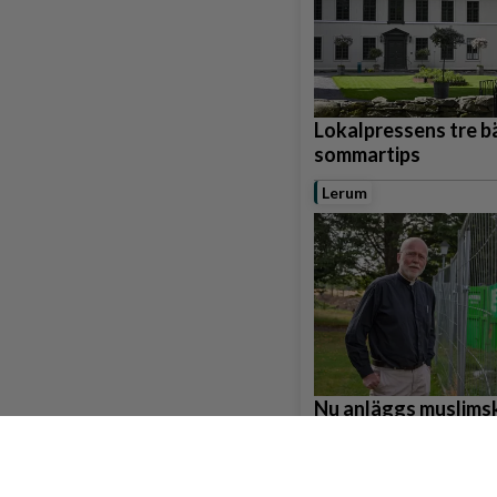
Lokalpressens tre b
sommartips
Lerum
Nu anläggs muslims
gravplatser i Gråbo
Partille