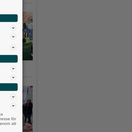
gsås 3–10
ka
resse för
genom att