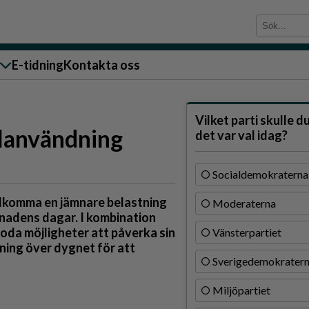
E-tidning
Kontakta oss
sändare till oss
Vilket parti skulle d
elanvändning
det var val idag?
Socialdemokraterna
tadkomma en jämnare belastning
Moderaterna
g
ånadens dagar. I kombination
goda möjligheter att påverka sin
Vänsterpartiet
ärra
ning över dygnet för att
Sverigedemokrater
n
Miljöpartiet