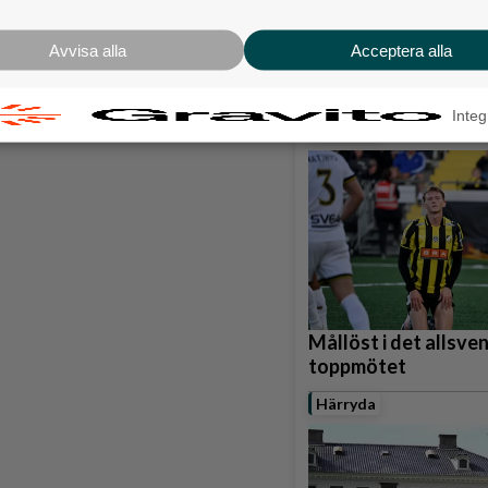
Karnevalstämning p
Backadagen
Avvisa alla
Acceptera alla
Bjöds på trummor, s
grillade räkor
Integ
Hisingen
Mållöst i det allsve
toppmötet
Härryda