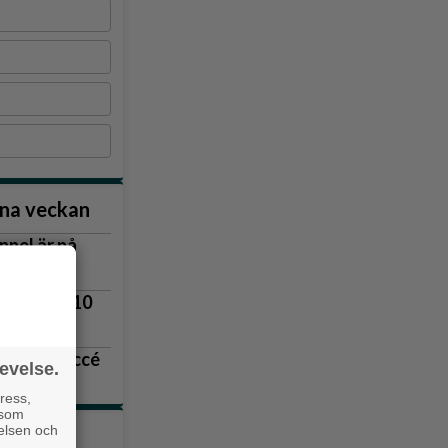
nna veckan
nnel är på
vägen
lingsås 3–10
r blev succé
evelse.
 upp
ress,
 som
velsen och
tiklarna