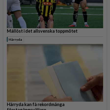
Mållöst i det allsvenska toppmötet
Härryda
Härryda kan få rekordmånga
förstagångsväljare