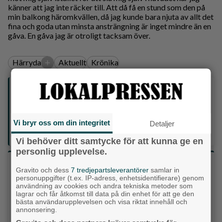
känner att jag inte räcker till. Att då få en stund som den på
min balkong häromkvällen, då jag kunde bara njuta av allt det
fina och goda utan minsta ansträngning är inget mindre än en
gåva. En gåva jag är otroligt tacksam över.
+
Härryda
Aktuellt
Krönika
Följ oss på sociala medier:
Din enda lokaltidning som kommer på papper och är helt
Vi bryr oss om din integritet
Detaljer
GRATIS!
Lokalpressen, på webben, i brevlådan och sociala medier.
Vi behöver ditt samtycke för att kunna ge en
personlig upplevelse.
Vilket parti skulle du rösta på om det var val
Gravito och dess
7 tredjepartsleverantörer
samlar in
idag?
personuppgifter (t.ex. IP-adress, enhetsidentifierare) genom
användning av cookies och andra tekniska metoder som
lagrar och får åtkomst till data på din enhet för att ge den
bästa användarupplevelsen och visa riktat innehåll och
Socialdemokraterna
annonsering.