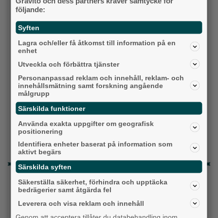
Gravito och dess partners kräver samtycke för
Moderaterna
följande:
Vänsterpartiet
Syften
Sverigedemokraterna
Lagra och/eller få åtkomst till information på en
enhet
Miljöpartiet
Utveckla och förbättra tjänster
Personanpassad reklam och innehåll, reklam- och
Kristdemokraterna
innehållsmätning samt forskning angående
målgrupp
Centerpartiet
Särskilda funktioner
Liberalerna
Använda exakta uppgifter om geografisk
positionering
Vet ej
Identifiera enheter baserat på information som
aktivt begärs
Särskilda syften
Topp tre denna veckan
Säkerställa säkerhet, förhindra och upptäcka
bedrägerier samt åtgärda fel
Milstolpen: Ny tunnel är på plats under
Leverera och visa reklam och innehåll
järnvägen
Genom att acceptera tillåter du databehandling inom