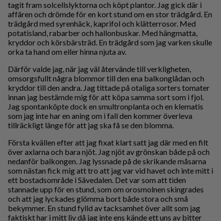
tagit fram solcellslyktorna och köpt plantor. Jag gick där i
affären och drömde för en kort stund om en stor trädgård. En
trädgård med syrenhäck, kaprifol och klätterrosor. Med
potatisland, rabarber och hallonbuskar. Med hängmatta,
kryddor och körsbärsträd. En trädgård som jag varken skulle
orka ta hand om eller hinna njuta av.
Därför valde jag, när jag väl återvände till verkligheten,
omsorgsfullt några blommor till den ena balkonglådan och
kryddor till den andra. Jag tittade på otaliga sorters tomater
innan jag bestämde mig för att köpa samma sort som i fjol.
Jag spontanköpte dock en smultronplanta och en klematis
som jag inte har en aning om i fall den kommer överleva
tillräckligt länge för att jag ska få se den blomma.
Första kvällen efter att jag fixat klart satt jag där med en filt
över axlarna och bara njöt. Jag njöt av grönskan både på och
nedanför balkongen. Jag lyssnade på de skrikande måsarna
som nästan fick mig att tro att jag var vid havet och inte mitt i
ett bostadsområde i Sävedalen. Det var som att tiden
stannade upp för en stund, som om orosmolnen skingrades
och att jag lyckades glömma bort både stora och små
bekymmer. En stund fylld av tacksamhet över allt som jag
faktiskt har i mitt liv då jag inte ens kände ett uns av bitter