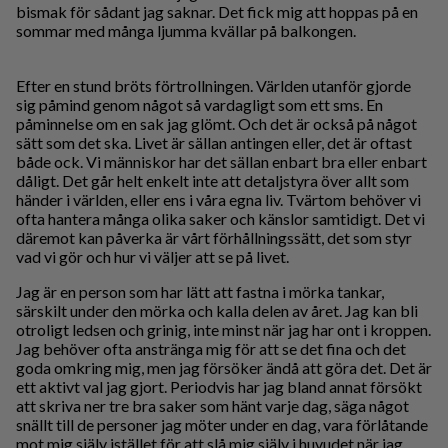
bismak för sådant jag saknar. Det fick mig att hoppas på en
sommar med många ljumma kvällar på balkongen.
Efter en stund bröts förtrollningen. Världen utanför gjorde
sig påmind genom något så vardagligt som ett sms. En
påminnelse om en sak jag glömt. Och det är också på något
sätt som det ska. Livet är sällan antingen eller, det är oftast
både ock. Vi människor har det sällan enbart bra eller enbart
dåligt. Det går helt enkelt inte att detaljstyra över allt som
händer i världen, eller ens i våra egna liv. Tvärtom behöver vi
ofta hantera många olika saker och känslor samtidigt. Det vi
däremot kan påverka är vårt förhållningssätt, det som styr
vad vi gör och hur vi väljer att se på livet.
Jag är en person som har lätt att fastna i mörka tankar,
särskilt under den mörka och kalla delen av året. Jag kan bli
otroligt ledsen och grinig, inte minst när jag har ont i kroppen.
Jag behöver ofta anstränga mig för att se det fina och det
goda omkring mig, men jag försöker ändå att göra det. Det är
ett aktivt val jag gjort. Periodvis har jag bland annat försökt
att skriva ner tre bra saker som hänt varje dag, säga något
snällt till de personer jag möter under en dag, vara förlåtande
mot mig själv istället för att slå mig själv i huvudet när jag