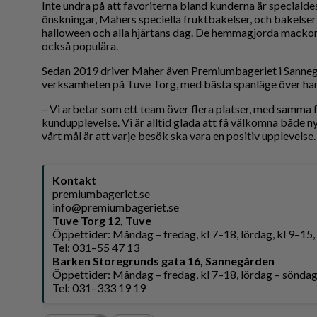
Inte undra på att favoriterna bland kunderna är specialdes
önskningar, Mahers speciella fruktbakelser, och bakelser 
halloween och alla hjärtans dag. De hemmagjorda mackorn
också populära.
Sedan 2019 driver Maher även Premiumbageriet i Sannegå
verksamheten på Tuve Torg, med bästa spanläge över h
– Vi arbetar som ett team över flera platser, med samma f
kundupplevelse. Vi är alltid glada att få välkomna både
vårt mål är att varje besök ska vara en positiv upplevelse.
Kontakt
premiumbageriet.se
info@premiumbageriet.se
Tuve Torg 12, Tuve
Öppettider: Måndag – fredag, kl 7–18, lördag, kl 9–15
Tel: 031–55 47 13
Barken Storegrunds gata 16, Sannegården
Öppettider: Måndag – fredag, kl 7–18, lördag – söndag
Tel: 031–333 19 19