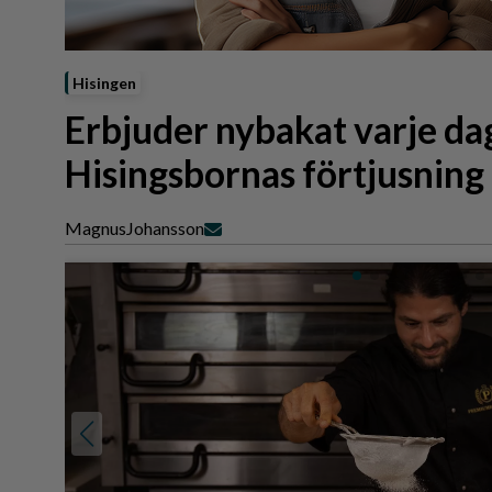
Reportage
Sport
Trafik
Hisingen
Erbjuder nybakat varje dag 
Hisingsbornas förtjusning
Magnus
Johansson