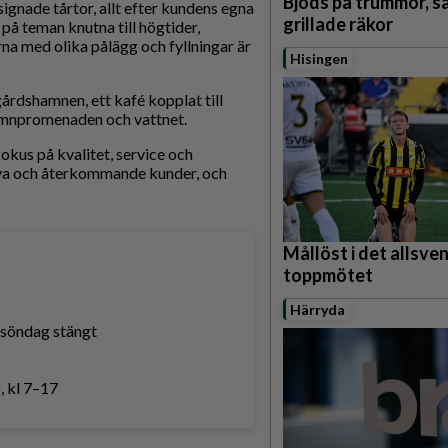
Bjöds på trummor, s
ignade tårtor, allt efter kundens egna
grillade räkor
på teman knutna till högtider,
a med olika pålägg och fyllningar är
Hisingen
rdshamnen, ett kafé kopplat till
amnpromenaden och vattnet.
okus på kvalitet, service och
 nya och återkommande kunder, och
Mållöst i det allsve
toppmötet
Härryda
, söndag stängt
, kl 7–17