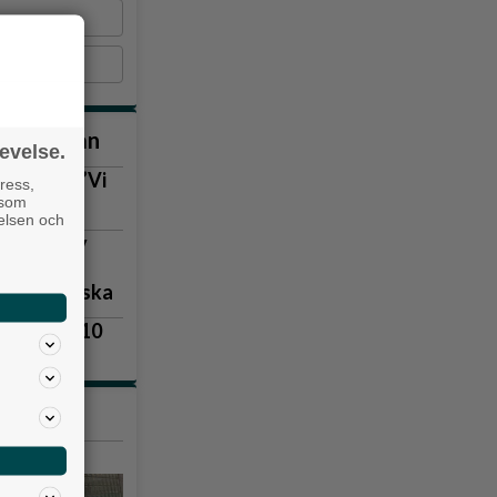
nna veckan
evelse.
lla igen: ”Vi
ress,
 som
velsen och
vill ha ny
gen kritiska
lingsås 3–10
emot gästerna i kassan på Premiumbageriet på Tuve Torg.
t
tiklarna