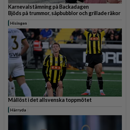
Karnevalstämning på Backadagen
Bjöds på trummor, såpbubblor och grillade räkor
Hisingen
Mållöst i det allsvenska toppmötet
Härryda