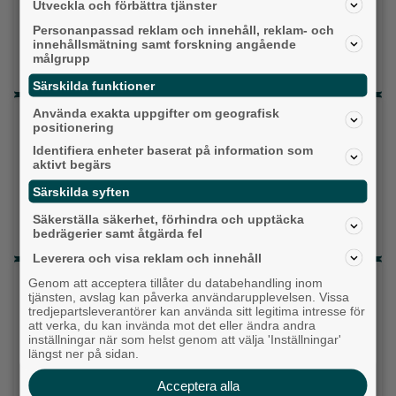
Utveckla och förbättra tjänster
Liberalerna
Personanpassad reklam och innehåll, reklam- och
innehållsmätning samt forskning angående
Vet ej
målgrupp
Särskilda funktioner
Använda exakta uppgifter om geografisk
Topp tre denna veckan
positionering
Då börjar tågen rulla igen: ”Vi ligger bra i fas”
Identifiera enheter baserat på information som
aktivt begärs
Detta händer i Alingsås 3–10 augusti
Särskilda syften
Fastighetsägarna vill ha ny hyresmodell –
Säkerställa säkerhet, förhindra och upptäcka
bedrägerier samt åtgärda fel
Hyresgästföreningen kritiska
Leverera och visa reklam och innehåll
Senaste artiklarna
Genom att acceptera tillåter du databehandling inom
tjänsten, avslag kan påverka användarupplevelsen. Vissa
tredjepartsleverantörer kan använda sitt legitima intresse för
Alingsås
att verka, du kan invända mot det eller ändra andra
inställningar när som helst genom att välja 'Inställningar'
längst ner på sidan.
Acceptera alla