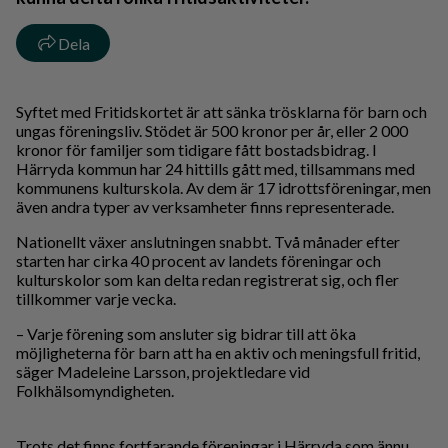
Dela
Syftet med Fritidskortet är att sänka trösklarna för barn och
ungas föreningsliv. Stödet är 500 kronor per år, eller 2 000
kronor för familjer som tidigare fått bostadsbidrag. I
Härryda kommun har 24 hittills gått med, tillsammans med
kommunens kulturskola. Av dem är 17 idrottsföreningar, men
även andra typer av verksamheter finns representerade.
Nationellt växer anslutningen snabbt. Två månader efter
starten har cirka 40 procent av landets föreningar och
kulturskolor som kan delta redan registrerat sig, och fler
tillkommer varje vecka.
– Varje förening som ansluter sig bidrar till att öka
möjligheterna för barn att ha en aktiv och meningsfull fritid,
säger Madeleine Larsson, projektledare vid
Folkhälsomyndigheten.
Trots det finns fortfarande föreningar i Härryda som ännu