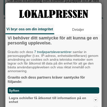
Din enda lokaltidning som kommer på papper och är helt
GRATIS!
Lokalpressen, på webben, i brevlådan och sociala medier.
Vilket parti skulle du rösta på om det var val
idag?
Vi bryr oss om din integritet
Detaljer
Vi behöver ditt samtycke för att kunna ge en
Socialdemokraterna
personlig upplevelse.
Gravito och dess
7 tredjepartsleverantörer
samlar in
Moderaterna
personuppgifter (t.ex. IP-adress, enhetsidentifierare) genom
användning av cookies och andra tekniska metoder som
Vänsterpartiet
lagrar och får åtkomst till data på din enhet för att ge den
bästa användarupplevelsen och visa riktat innehåll och
annonsering.
Sverigedemokraterna
Gravito och dess partners kräver samtycke för
följande:
Miljöpartiet
Syften
Kristdemokraterna
Lagra och/eller få åtkomst till information på en
enhet
Centerpartiet