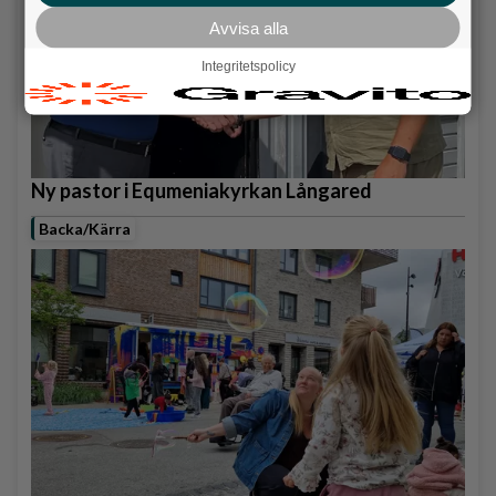
Avvisa alla
Integritetspolicy
Ny pastor i Equmeniakyrkan Långared
Backa/Kärra