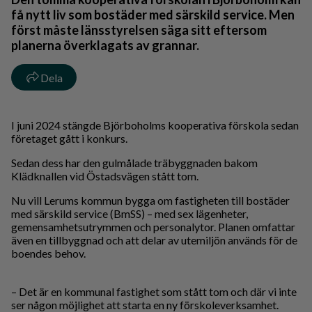
få nytt liv som bostäder med särskild service. Men
först måste länsstyrelsen säga sitt eftersom
planerna överklagats av grannar.
Dela
I juni 2024 stängde Björboholms kooperativa förskola sedan
företaget gått i konkurs.
Sedan dess har den gulmålade träbyggnaden bakom
Klädknallen vid Östadsvägen stått tom.
Nu vill Lerums kommun bygga om fastigheten till bostäder
med särskild service (BmSS) – med sex lägenheter,
gemensamhetsutrymmen och personalytor. Planen omfattar
även en tillbyggnad och att delar av utemiljön används för de
boendes behov.
– Det är en kommunal fastighet som stått tom och där vi inte
ser någon möjlighet att starta en ny förskoleverksamhet.