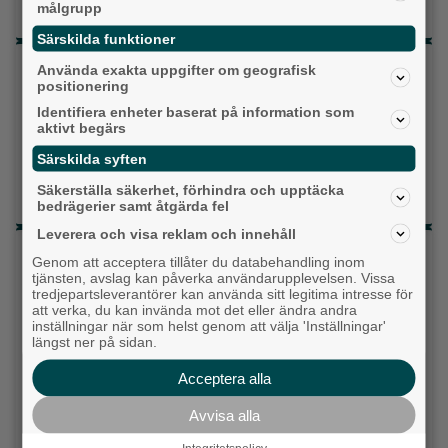
Vet ej
målgrupp
Särskilda funktioner
Topp tre denna veckan
Använda exakta uppgifter om geografisk
positionering
Fastighetsägarna vill ha ny hyresmodell –
Identifiera enheter baserat på information som
Hyresgästföreningen kritiska
aktivt begärs
Särskilda syften
Ny pastor i Equmeniakyrkan Långared
Säkerställa säkerhet, förhindra och upptäcka
Då börjar tågen rulla igen: ”Vi ligger bra i fas”
bedrägerier samt åtgärda fel
Leverera och visa reklam och innehåll
Senaste artiklarna
Genom att acceptera tillåter du databehandling inom
tjänsten, avslag kan påverka användarupplevelsen. Vissa
Alingsås
tredjepartsleverantörer kan använda sitt legitima intresse för
att verka, du kan invända mot det eller ändra andra
inställningar när som helst genom att välja 'Inställningar'
längst ner på sidan.
Acceptera alla
Avvisa alla