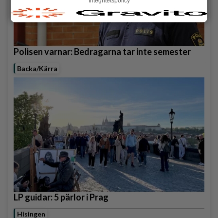
Integritetspolicy
Polisen varnar: Bedragarna tar inte semester
Backa/Kärra
LP guidar: 5 pärlor i Prag
Hisingen