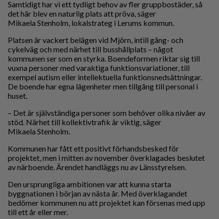
Samtidigt har vi ett tydligt behov av fler gruppbostäder, så
det här blev en naturlig plats att pröva, säger
Mikaela Stenholm, lokalstrateg i Lerums kommun.
Platsen är vackert belägen vid Mjörn, intill gång- och
cykelväg och med närhet till busshållplats – något
kommunen ser som en styrka. Boendeformen riktar sig till
vuxna personer med varaktiga funktionsvariationer, till
exempel autism eller intellektuella funktionsnedsättningar.
De boende har egna lägenheter men tillgång till personal i
huset.
– Det är självständiga personer som behöver olika nivåer av
stöd. Närhet till kollektivtrafik är viktig, säger
Mikaela Stenholm.
Kommunen har fått ett positivt förhandsbesked för
projektet, men i mitten av november överklagades beslutet
av närboende. Ärendet handläggs nu av Länsstyrelsen.
Den ursprungliga ambitionen var att kunna starta
byggnationen i början av nästa år. Med överklagandet
bedömer kommunen nu att projektet kan försenas med upp
till ett år eller mer.