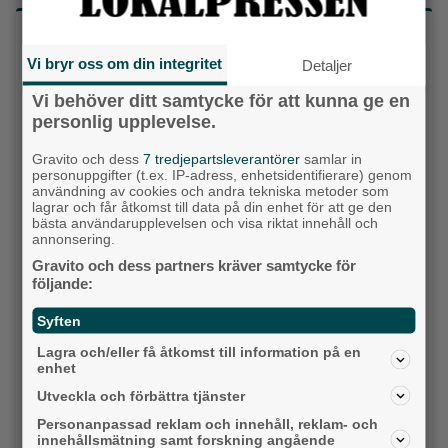
Vilket parti skulle du rösta på om det var val
idag?
Vi bryr oss om din integritet
Detaljer
Vi behöver ditt samtycke för att kunna ge en
Socialdemokraterna
personlig upplevelse.
Moderaterna
Gravito och dess
7 tredjepartsleverantörer
samlar in
personuppgifter (t.ex. IP-adress, enhetsidentifierare) genom
användning av cookies och andra tekniska metoder som
Vänsterpartiet
lagrar och får åtkomst till data på din enhet för att ge den
bästa användarupplevelsen och visa riktat innehåll och
Sverigedemokraterna
annonsering.
Gravito och dess partners kräver samtycke för
Miljöpartiet
följande:
Syften
Kristdemokraterna
Lagra och/eller få åtkomst till information på en
Centerpartiet
enhet
Utveckla och förbättra tjänster
Liberalerna
Personanpassad reklam och innehåll, reklam- och
innehållsmätning samt forskning angående