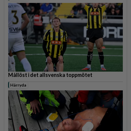
Mållöst i det allsvenska toppmötet
Härryda