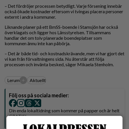
– Det fördröjer processen betydligt. Varje försening innebär
också ökade kostnader eftersom vi tvingas placera personer
externt i andra kommuner.
Liknande planer på ett BmSS-boende i Stamsjön har också
överklagats och ligger hos Länsstyrelsen. Tillsammans
handlar det om tolv planerade boendeplatser som
kommunen ännu inte kan påbörja.
– Det är både tid- och kostnadskrävande, men vi har gjort det
vi kan från förvaltningens sida. Nu återstår att följa
processen och invänta besked, säger Mikaela Stenholm.
+
Lerum
Aktuellt
Följ oss på sociala medier:
Din enda lokaltidning som kommer på papper och är helt
GRATIS!
Lokalpressen, på webben, i brevlådan och sociala medier.