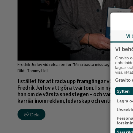
Vi 
Vi beh
Gravito 
enhetsid
Fredrik Jerlov vid releasen för "Mina bästa misstag" på At Par
lagrar oc
Tommy Holl
visa rikt
Gravito 
I stället för att rada upp framgångar väljer fö
Fredrik Jerlov att göra tvärtom. I sin nya bok ”
Syften
han om de värsta snedstegen – och varför just 
karriär inom reklam, ledarskap och entreprenör
Lagra oc
Utveckla
Dela
Persona
forskni
Särskil