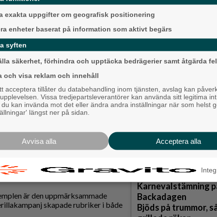
klassiska inspirationsböcker om
ar greppet till en början inte ens
 exakta uppgifter om geografisk positionering
era enheter baserat på information som aktivt begärs
 Sveriges tio bästa byråer skulle prata
a syften
la scen med fick jag nästan svindel och
älla säkerhet, förhindra och upptäcka bedrägerier samt åtgärda fel
Ny pastor i Equmen
Långared
a och visa reklam och innehåll
 acceptera tillåter du databehandling inom tjänsten, avslag kan påver
Backa/Kärra
pplevelsen. Vissa tredjepartsleverantörer kan använda sitt legitima int
 hade gått åt helvete i stället.
, du kan invända mot det eller ändra andra inställningar när som helst 
tällningar' längst ner på sidan.
t högst förtroendekapital av alla
Avvisa alla
Acceptera alla
rdet av ödmjukhet och uppriktighet.
llt med att han drev reklambyrån
verksamheten i den senare byrån Truth,
Integ
Karnevalstämning p
exemplen är den uppmärksammade
Backadagen
erillakampanj skapade rubriker i både
Bjöds på trummor, s