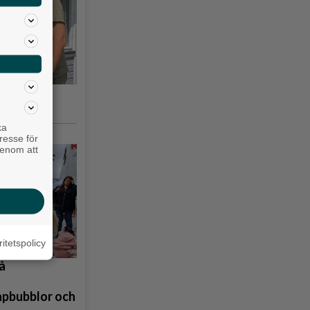
iakyrkan
ka
resse för
genom att
ritetspolicy
å
åpbubblor och