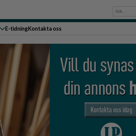
E-tidning
Kontakta oss
sändare till oss
g
ärra
n