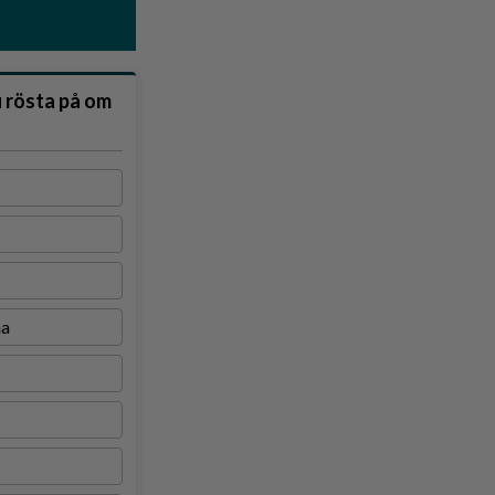
u rösta på om
na