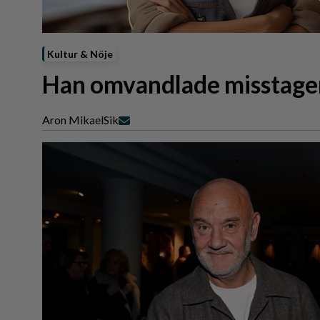
Reportage
Sport
Trafik
Kultur & Nöje
Han omvandlade misstagen
Aron Mikael
Sik