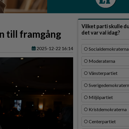
Vilket parti skulle d
 till framgång
det var val idag?
2025-12-22 16:14
Socialdemokraterna
Moderaterna
Vänsterpartiet
Sverigedemokrater
Miljöpartiet
Kristdemokraterna
Centerpartiet