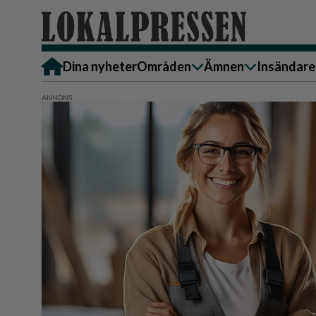
Dina nyheter
Områden
Ämnen
Insändare
Alingsås
Bostad
Skicka in
Härryda
Ekonomi
Alingsås
Lerum
Krönika
Härryda
Partille
Kultur & Nöje
Lerum
Göteborg
Familj
Partille
Backa/Kärra
Nyheter
Götebor
Hisingen
Backa/K
Näringsliv
Sydväst
Hisinge
Omsorg
Sydväst
Politik