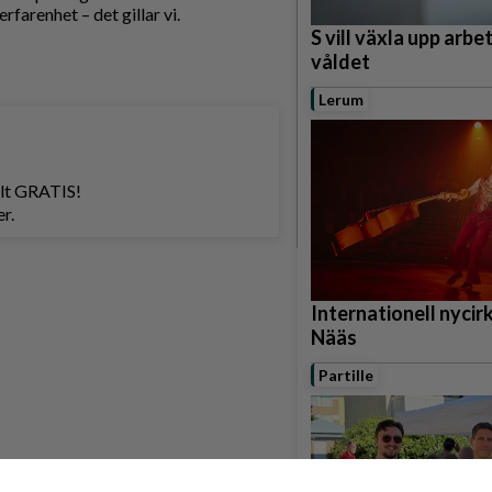
rfarenhet – det gillar vi.
S vill växla upp arbe
våldet
Lerum
helt GRATIS!
r.
Internationell nycirku
Nääs
Partille