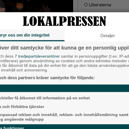
Liberalerna
Vet ej
bryr oss om din integritet
Topp tre de
Detaljer
Milstolpen: Ny tu
över ditt samtycke för att kunna ge en personlig uppl
plats under järn
och dess
7 tredjepartsleverantörer
samlar in personuppgifter (t.ex. IP-ad
entifierare) genom användning av cookies och andra tekniska metoder
Då börjar tågen ru
k den 7 december.
h får åtkomst till data på din enhet för att ge den bästa användarupple
ligger bra i fas”
at innehåll och annonsering.
och dess partners kräver samtycke för följande:
reläsaren och tidigare Hovåsbon
Detta händer i A
Mina bästa misstag” berättar
augusti
de blev avgörande för hans
skap.
h/eller få åtkomst till information på en enhet
Senaste ar
 och förbättra tjänster
Alingsås
npassad reklam och innehåll, reklam- och innehållsmätning samt
ng angående målgrupp
da funktioner