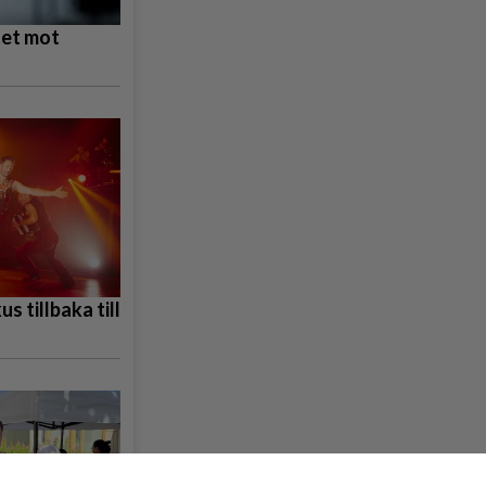
tet mot
s tillbaka till