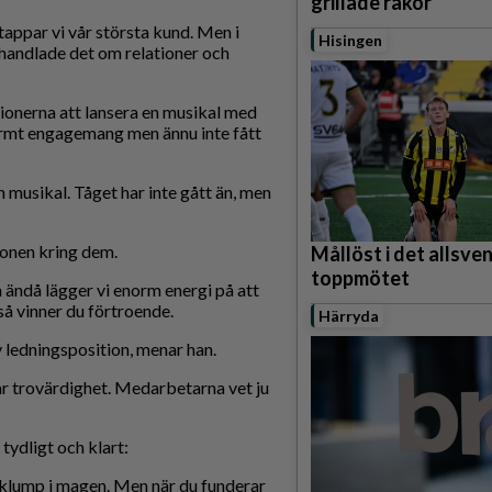
grillade räkor
 tappar vi vår största kund. Men i
Hisingen
handlade det om relationer och
onerna att lansera en musikal med
ormt engagemang men ännu inte fått
n musikal. Tåget har inte gått än, men
ionen kring dem.
Mållöst i det allsve
toppmötet
n ändå lägger vi enorm energi på att
så vinner du förtroende.
Härryda
v ledningsposition, menar han.
r trovärdighet. Medarbetarna vet ju
tydligt och klart:
en klump i magen. Men när du funderar