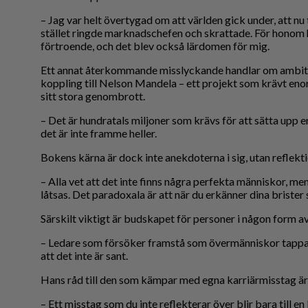
– Jag var helt övertygad om att världen gick under, att nu
stället ringde marknadschefen och skrattade. För honom 
förtroende, och det blev också lärdomen för mig.
Ett annat återkommande misslyckande handlar om ambiti
koppling till Nelson Mandela – ett projekt som krävt en
sitt stora genombrott.
– Det är hundratals miljoner som krävs för att sätta upp e
det är inte framme heller.
Bokens kärna är dock inte anekdoterna i sig, utan reflekt
– Alla vet att det inte finns några perfekta människor, me
låtsas. Det paradoxala är att när du erkänner dina brister 
Särskilt viktigt är budskapet för personer i någon form a
– Ledare som försöker framstå som övermänniskor tappa
att det inte är sant.
Hans råd till den som kämpar med egna karriärmisstag är 
– Ett misstag som du inte reflekterar över blir bara till 