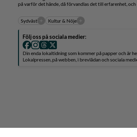
på varför det hände, då förvandlas det till erfarenhet, och e
+
+
Sydväst
Kultur & Nöje
Följ oss på sociala medier:
Din enda lokaltidning som kommer på papper och är 
Lokalpressen, på webben, i brevlådan och sociala medie