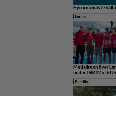
Hyrorna måste hålla
Lerum
Medaljregn över Ler
under JSM22 och U
Partille