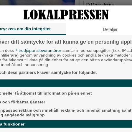
Liberalerna
Vet ej
bryr oss om din integritet
Detaljer
Topp tre de
över ditt samtycke för att kunna ge en personlig uppl
ttalande", skriver krönikören.
Milstolpen: Ny tu
och dess
7 tredjepartsleverantörer
samlar in personuppgifter (t.ex. IP-ad
plats under järn
entifierare) genom användning av cookies och andra tekniska metoder
h det händer en massa olika
h får åtkomst till data på din enhet för att ge den bästa användarupple
Detta händer i A
at innehåll och annonsering.
klart när Prideparaden tågar upp
augusti
och dess partners kräver samtycke för följande:
gor och banderoller, fylld av
rar varje människas rätt att
Då börjar tågen ru
ligger bra i fas”
h/eller få åtkomst till information på en enhet
 och förbättra tjänster
Senaste ar
npassad reklam och innehåll, reklam- och innehållsmätning samt
Alingsås
ng angående målgrupp
des i Sverige. Det var den 15 maj 1971
da funktioner
 Göteborg kommer det vara tusentals
dubbelt fler som står vid sidan om