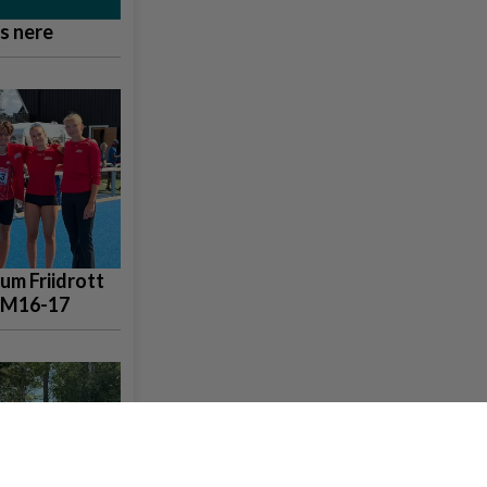
s nere
um Friidrott
SM16-17