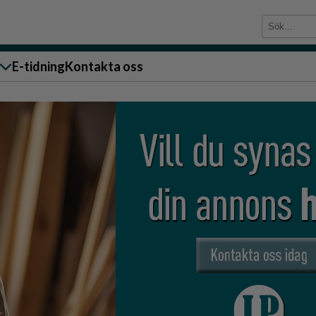
E-tidning
Kontakta oss
sändare till oss
g
ärra
n