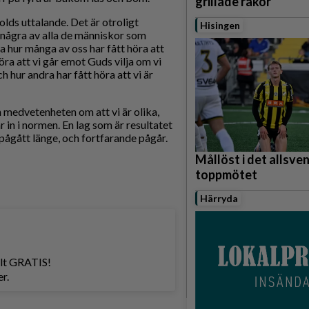
grillade räkor
olds uttalande. Det är otroligt
Hisingen
 några av alla de människor som
a hur många av oss har fått höra att
öra att vi går emot Guds vilja om vi
ch hur andra har fått höra att vi är
h medvetenheten om att vi är olika,
 in i normen. En lag som är resultatet
ått länge, och fortfarande pågår.
Mållöst i det allsve
toppmötet
Härryda
helt GRATIS!
r.