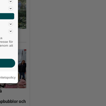
gsås 10-17
ka
resse för
genom att
ritetspolicy
å
åpbubblor och