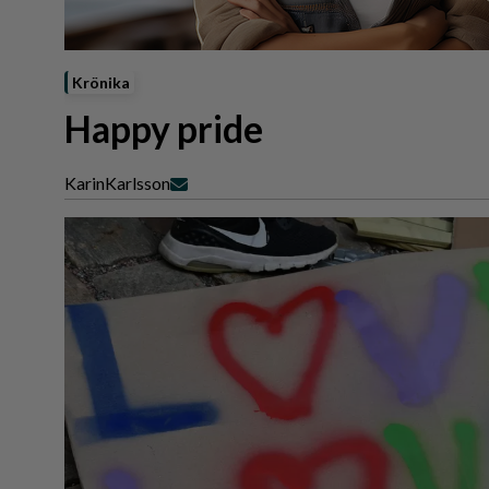
Reportage
Sport
Trafik
Krönika
Happy pride
Karin
Karlsson