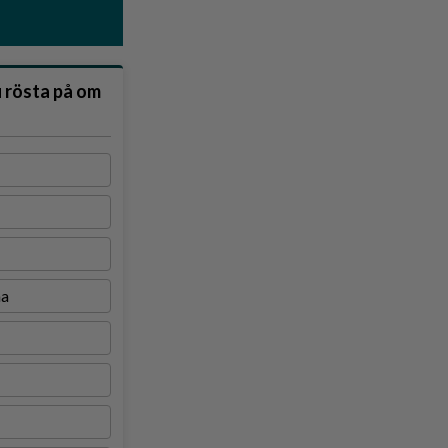
u rösta på om
na