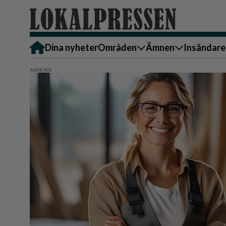
Dina nyheter
Områden
Ämnen
Insändare
Alingsås
Bostad
Skicka in
Härryda
Ekonomi
Alingsås
Lerum
Krönika
Härryda
Partille
Kultur & Nöje
Lerum
Göteborg
Familj
Partille
Backa/Kärra
Nyheter
Götebor
Hisingen
Backa/K
Näringsliv
Sydväst
Hisinge
Omsorg
Sydväst
Politik