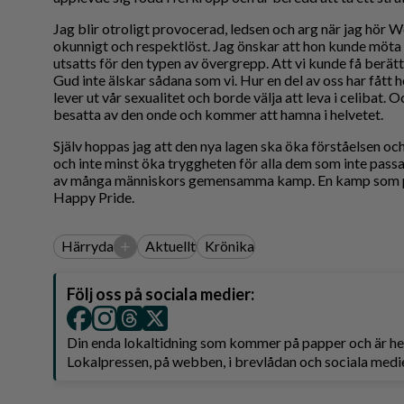
Jag blir otroligt provocerad, ledsen och arg när jag hör W
okunnigt och respektlöst. Jag önskar att hon kunde möta
utsatts för den typen av övergrepp. Att vi kunde få berätt
Gud inte älskar sådana som vi. Hur en del av oss har fått h
lever ut vår sexualitet och borde välja att leva i celibat. O
besatta av den onde och kommer att hamna i helvetet.
Själv hoppas jag att den nya lagen ska öka förståelsen oc
och inte minst öka tryggheten för alla dem som inte passar
av många människors gemensamma kamp. En kamp som påg
Happy Pride.
+
Härryda
Aktuellt
Krönika
Följ oss på sociala medier:
Din enda lokaltidning som kommer på papper och är 
Lokalpressen, på webben, i brevlådan och sociala medie