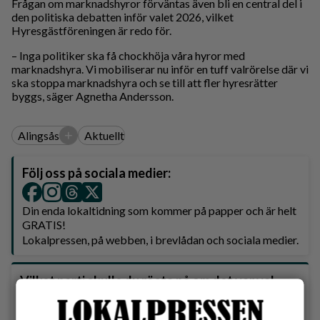
Frågan om marknadshyror förväntas även bli en central del i
den politiska debatten inför valet 2026, vilket
Hyresgästföreningen är redo för.
– Inga politiker ska få chockhöja våra hyror med
marknadshyra. Vi mobiliserar nu inför en tuff valrörelse där vi
ska stoppa marknadshyra och se till att fler hyresrätter
byggs, säger Agnetha Andersson.
+
Alingsås
Aktuellt
Följ oss på sociala medier:
Din enda lokaltidning som kommer på papper och är helt
GRATIS!
Lokalpressen, på webben, i brevlådan och sociala medier.
Vilket parti skulle du rösta på om det var val
idag?