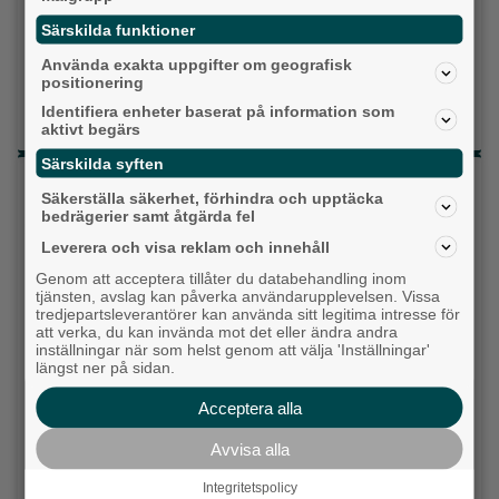
Fastighetsägarna vill ha ny hyresmodell –
Särskilda funktioner
Hyresgästföreningen kritiska
Använda exakta uppgifter om geografisk
Ny pastor i Equmeniakyrkan Långared
positionering
Identifiera enheter baserat på information som
Då börjar tågen rulla igen: ”Vi ligger bra i fas”
aktivt begärs
Särskilda syften
Senaste artiklarna
Säkerställa säkerhet, förhindra och upptäcka
bedrägerier samt åtgärda fel
Alingsås
Leverera och visa reklam och innehåll
Genom att acceptera tillåter du databehandling inom
tjänsten, avslag kan påverka användarupplevelsen. Vissa
tredjepartsleverantörer kan använda sitt legitima intresse för
att verka, du kan invända mot det eller ändra andra
inställningar när som helst genom att välja 'Inställningar'
längst ner på sidan.
Acceptera alla
Avvisa alla
Integritetspolicy