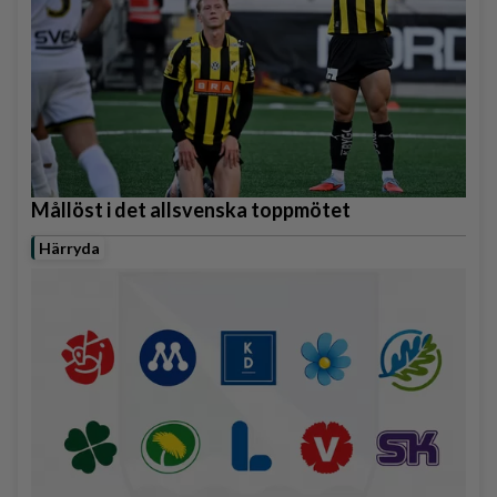
Mållöst i det allsvenska toppmötet
Härryda