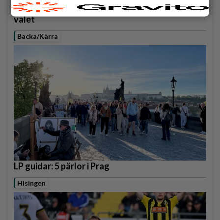
Seniorerna sätter press på politikerna inför
valet
Backa/Kärra
LP guidar: 5 pärlor i Prag
Hisingen