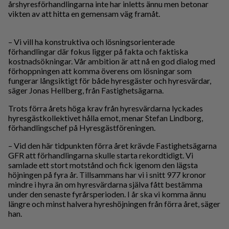
årshyresförhandlingarna inte har inletts ännu men betonar
vikten av att hitta en gemensam väg framåt.
– Vi vill ha konstruktiva och lösningsorienterade
förhandlingar där fokus ligger på fakta och faktiska
kostnadsökningar. Vår ambition är att nå en god dialog med
förhoppningen att komma överens om lösningar som
fungerar långsiktigt för både hyresgäster och hyresvärdar,
säger Jonas Hellberg, från Fastighetsägarna.
Trots förra årets höga krav från hyresvärdarna lyckades
hyresgästkollektivet hålla emot, menar Stefan Lindborg,
förhandlingschef på Hyresgästföreningen.
– Vid den här tidpunkten förra året krävde Fastighetsägarna
GFR att förhandlingarna skulle starta rekordtidigt. Vi
samlade ett stort motstånd och fick igenom den lägsta
höjningen på fyra år. Tillsammans har vi i snitt 977 kronor
mindre i hyra än om hyresvärdarna själva fått bestämma
under den senaste fyrårsperioden. I år ska vi komma ännu
längre och minst halvera hyreshöjningen från förra året, säger
han.