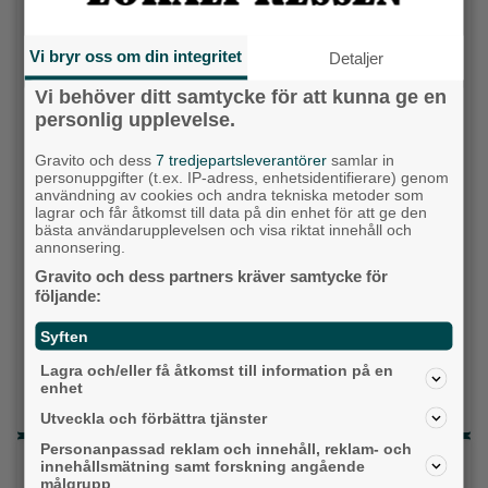
Socialdemokraterna
Vi bryr oss om din integritet
Detaljer
Moderaterna
Vi behöver ditt samtycke för att kunna ge en
Vänsterpartiet
personlig upplevelse.
Gravito och dess
7 tredjepartsleverantörer
samlar in
Sverigedemokraterna
personuppgifter (t.ex. IP-adress, enhetsidentifierare) genom
användning av cookies och andra tekniska metoder som
Miljöpartiet
lagrar och får åtkomst till data på din enhet för att ge den
bästa användarupplevelsen och visa riktat innehåll och
annonsering.
Kristdemokraterna
Gravito och dess partners kräver samtycke för
följande:
Centerpartiet
Syften
Liberalerna
Lagra och/eller få åtkomst till information på en
enhet
Vet ej
Utveckla och förbättra tjänster
Personanpassad reklam och innehåll, reklam- och
Topp tre denna veckan
innehållsmätning samt forskning angående
målgrupp