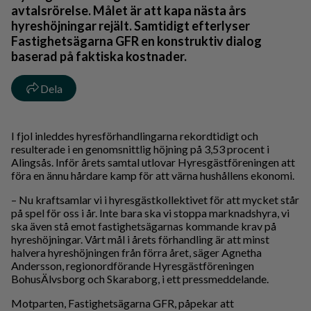
avtalsrörelse. Målet är att kapa nästa års
hyreshöjningar rejält. Samtidigt efterlyser
Fastighetsägarna GFR en konstruktiv dialog
baserad på faktiska kostnader.
Dela
I fjol inleddes hyresförhandlingarna rekordtidigt och
resulterade i en genomsnittlig höjning på 3,53 procent i
Alingsås. Inför årets samtal utlovar Hyresgästföreningen att
föra en ännu hårdare kamp för att värna hushållens ekonomi.
– Nu kraftsamlar vi i hyresgästkollektivet för att mycket står
på spel för oss i år. Inte bara ska vi stoppa marknadshyra, vi
ska även stå emot fastighetsägarnas kommande krav på
hyreshöjningar. Vårt mål i årets förhandling är att minst
halvera hyreshöjningen från förra året, säger Agnetha
Andersson, regionordförande Hyresgästföreningen
BohusÄlvsborg och Skaraborg, i ett pressmeddelande.
Motparten, Fastighetsägarna GFR, påpekar att