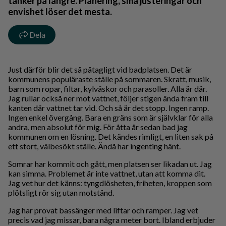
tänker på längre. Planering, små justeringar och
envishet löser det mesta.
Dela
Just därför blir det så påtagligt vid badplatsen. Det är
kommunens populäraste ställe på sommaren. Skratt, musik,
barn som ropar, filtar, kylväskor och parasoller. Alla är där.
Jag rullar också ner mot vattnet, följer stigen ända fram till
kanten där vattnet tar vid. Och så är det stopp. Ingen ramp.
Ingen enkel övergång. Bara en gräns som är självklar för alla
andra, men absolut för mig. För åtta år sedan bad jag
kommunen om en lösning. Det kändes rimligt, en liten sak på
ett stort, välbesökt ställe. Ändå har ingenting hänt.
Somrar har kommit och gått, men platsen ser likadan ut. Jag
kan simma. Problemet är inte vattnet, utan att komma dit.
Jag vet hur det känns: tyngdlösheten, friheten, kroppen som
plötsligt rör sig utan motstånd.
Jag har provat bassänger med liftar och ramper. Jag vet
precis vad jag missar, bara några meter bort. Ibland erbjuder