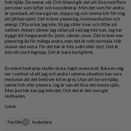
folk hjälp. De menar väl. Och ibland går det att lösa med flera
personer som lyfter och koordinerar. Men det som för andra
är spontant, att bara gå ner, doppa sig och simma blir för mig
ett jätteprojekt. Det kräver planering, kommunikation och
energi. Ofta orkar jag inte. Så jag sitter kvar och tittar på
vattnet. Annars tänker jag sällan på vad jag inte kan. Jag har
byggt ett fungerande liv: jobb, vänner, resor. Det kräver mer
planering än för många andra, men det är mitt normala. Här
skaver det extra. För det här är inte svårt eller dyrt. Det är
inte ett stort ingrepp. Det är bara bortglömt.
En enkel badramp skulle räcka. Inget avancerat. Bara en väg
ner i vattnet så att jag och andra i samma situation kan vara
med utan att det behöver bli en grej. Utan att be om hjälp,
samla folk eller planera. Jag är van att lösa det mesta själv.
Men just här kan jag inte det. Och det är det som gör
skillnaden.
Lukas
+
Partille
Insändare