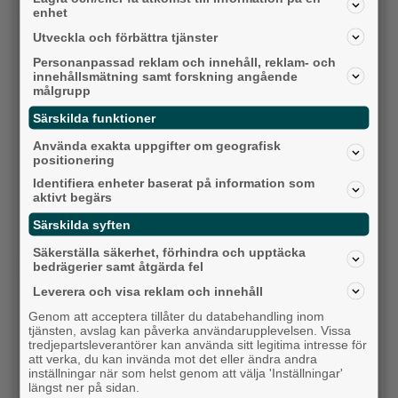
Alingsås
enhet
Utveckla och förbättra tjänster
Personanpassad reklam och innehåll, reklam- och
innehållsmätning samt forskning angående
målgrupp
Särskilda funktioner
Använda exakta uppgifter om geografisk
positionering
Identifiera enheter baserat på information som
aktivt begärs
Särskilda syften
Detta händer i Alingsås 3–10 augusti
Säkerställa säkerhet, förhindra och upptäcka
Backa/Kärra
bedrägerier samt åtgärda fel
Leverera och visa reklam och innehåll
Genom att acceptera tillåter du databehandling inom
tjänsten, avslag kan påverka användarupplevelsen. Vissa
tredjepartsleverantörer kan använda sitt legitima intresse för
att verka, du kan invända mot det eller ändra andra
inställningar när som helst genom att välja 'Inställningar'
längst ner på sidan.