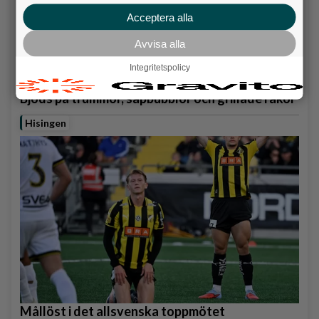
Acceptera alla
Avvisa alla
Integritetspolicy
Karnevalstämning på Backadagen
Bjöds på trummor, såpbubblor och grillade räkor
Hisingen
Mållöst i det allsvenska toppmötet