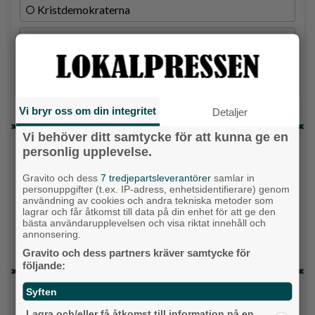
Kristdemokraterna
Centerpartiet
Liberalerna
Vet ej
Vi bryr oss om din integritet
Detaljer
Vi behöver ditt samtycke för att kunna ge en
Topp tre denna veckan
personlig upplevelse.
Milstolpen: Ny tunnel är på plats under
Gravito och dess
7 tredjepartsleverantörer
samlar in
järnvägen
personuppgifter (t.ex. IP-adress, enhetsidentifierare) genom
användning av cookies och andra tekniska metoder som
Detta händer i Alingsås 3–10 augusti
lagrar och får åtkomst till data på din enhet för att ge den
bästa användarupplevelsen och visa riktat innehåll och
annonsering.
Gatuköksklassiker blev succé – nu växlar
Ånga upp
Gravito och dess partners kräver samtycke för
följande:
Senaste artiklarna
Syften
Lagra och/eller få åtkomst till information på en