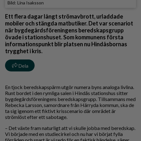
Lina Isaksson
Ett flera dagar långt strömavbrott, urladdade
mobiler och stängda matbutiker. Det var scenariot
när bygdegårdsföreningens beredskapsgrupp
övade i stationshuset. Som kommunens första
informationspunkt blir platsen nu Hindåsbornas
trygghet i kris.
Dela
En tjock beredskapspärm utgör numera byns analoga livlina.
Runt bordet i den rymliga salen i Hindås stationshus sitter
bygdegårdsföreningens beredskapsgrupp. Tillsammans med
Rebecka Larsson, samordnare från Härryda kommun, ska de
ta sig igenom ett fiktivt krisscenario där området är
strömlöst efter ett sabotage.
– Det växte fram naturligt att vi skulle jobba med beredskap.
Vi började med en studiecirkel och nu har vi börjat fylla
förråden och snart är vi redo för en faktisk händelse, säger