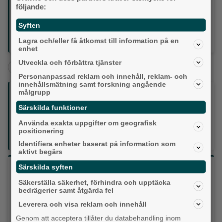
frågor.
följande:
Lördag 30 maj kl. 11.00–13.00: Krisberedskap för hela
familjen. Öppet hus med praktiska övningar som att rena
Syften
vatten och kommunicera vid kris.
Lagra och/eller få åtkomst till information på en
Källa: Härryda kommun
enhet
Utveckla och förbättra tjänster
+
Härryda
Aktuellt
Personanpassad reklam och innehåll, reklam- och
innehållsmätning samt forskning angående
målgrupp
Följ oss på sociala medier:
Särskilda funktioner
Din enda lokaltidning som kommer på papper och är helt
Använda exakta uppgifter om geografisk
GRATIS!
positionering
Lokalpressen, på webben, i brevlådan och sociala medier.
Identifiera enheter baserat på information som
aktivt begärs
Särskilda syften
Vilket parti skulle du rösta på om det var val
idag?
Säkerställa säkerhet, förhindra och upptäcka
bedrägerier samt åtgärda fel
Leverera och visa reklam och innehåll
Socialdemokraterna
Genom att acceptera tillåter du databehandling inom