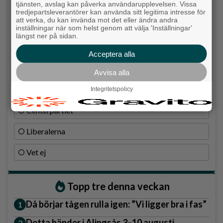
tjänsten, avslag kan påverka användarupplevelsen. Vissa
Moderaterna
tredjepartsleverantörer kan använda sitt legitima intresse för
att verka, du kan invända mot det eller ändra andra
Vänsterpartiet
inställningar när som helst genom att välja 'Inställningar'
längst ner på sidan.
Sverigedemokraterna
Acceptera alla
Miljöpartiet
Avvisa alla
Kristdemokraterna
Integritetspolicy
Centerpartiet
Liberalerna
Vet ej
Topp tre denna veckan
Då börjar tågen rulla igen: ”Vi ligger bra i fas”
Detta händer i Alingsås 3–10 augusti