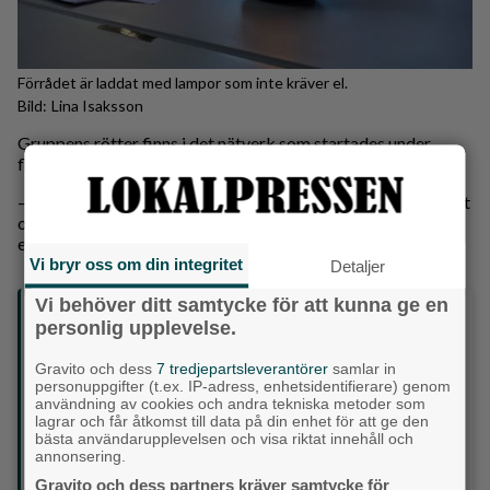
Förrådet är laddat med lampor som inte kräver el.
Lina Isaksson
Gruppens rötter finns i det nätverk som startades under
flyktingkrisen 2016, och viljan att hjälpa till sitter djupt.
– Vi är alltid redo i Hindås. Här finns en anda att man hjälps åt
och hälsar på varandra. Det är vår största styrka, och det ger
en enorm trygghet att känna sig förberedd.
Vi bryr oss om din integritet
Detaljer
Vi behöver ditt samtycke för att kunna ge en
Krisberedskap på kulturhuset
personlig upplevelse.
Under maj bjuder kulturhuset i Mölnlycke in till
kostnadsfria träffar om krisberedskap. Ingen föranmälan
Gravito och dess
7 tredjepartsleverantörer
samlar in
krävs.
personuppgifter (t.ex. IP-adress, enhetsidentifierare) genom
Tisdag 12 maj kl. 12.45: Vad är en trygghetspunkt?
användning av cookies och andra tekniska metoder som
Kommunens samordnare berättar var du ska vända dig i
lagrar och får åtkomst till data på din enhet för att ge den
din närhet.
bästa användarupplevelsen och visa riktat innehåll och
annonsering.
Tisdag 19 maj kl. 12.45: Hur fungerar skyddsrum? Allt
om placering och utrustning. Expert på plats svarar på
Gravito och dess partners kräver samtycke för