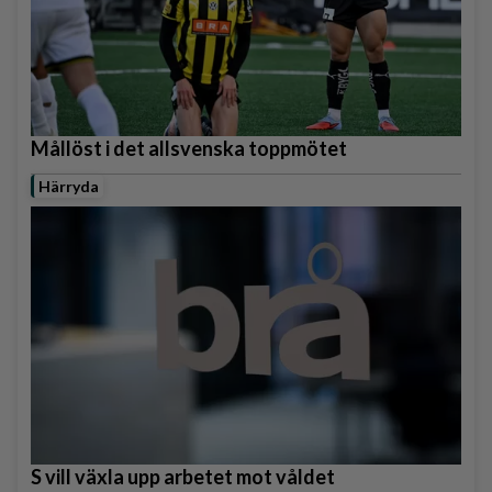
Mållöst i det allsvenska toppmötet
Härryda
S vill växla upp arbetet mot våldet