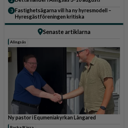
Fastighetsägarna vill ha ny hyresmodell –
Hyresgästföreningen kritiska
Senaste artiklarna
Alingsås
Ny pastor i Equmeniakyrkan Långared
Backa/Kärra