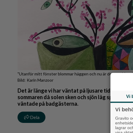
Reportage
Sport
Trafik
"Utanför mitt fönster blommar häggen och nu är det en tid mell
Karin Manzoor
Det är länge vi har väntat på ljusare tider och m
Vi 
sommaren då solen sken och sjön låg spegelblan
väntade på badgästerna.
Vi beh
Dela
Gravito 
enhetsid
lagrar oc
visa rikt