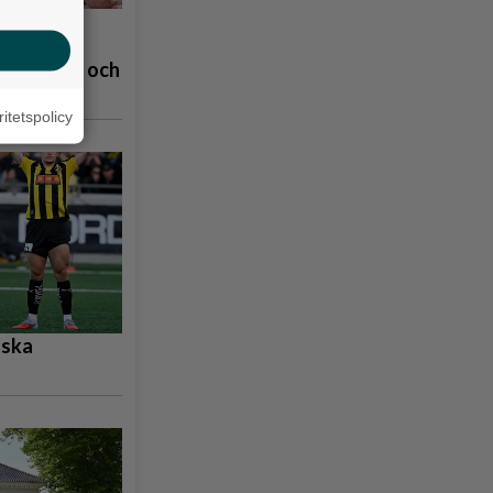
å
åpbubblor och
ritetspolicy
nska