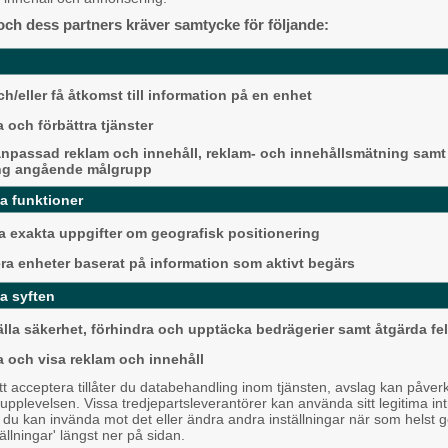
r de fjäderlätta molnen, som endast
Alingsås
och dess partners kräver samtycke för följande:
vingar och kände mig en aning
 komma på den lilla grusvägen, som
h/eller få åtkomst till information på en enhet
 tog en liten promenad till bonden för
 och förbättra tjänster
 gav mig en känsla av gamla tider. Ja,
 sådan, som mormor dekorerade
npassad reklam och innehåll, reklam- och innehållsmätning samt
ng angående målgrupp
t deras ägg försvunnit? Äggen skulle
da funktioner
Detta händer i Alin
 helt enkelt ett kokt frukostägg.
 exakta uppgifter om geografisk positionering
augusti
era enheter baserat på information som aktivt begärs
sommardröm. Ute piskade regnet mot
Backa/Kärra
men medveten om att det skulle bli en
a syften
g trots allt att stiga upp och uppleva
älla säkerhet, förhindra och upptäcka bedrägerier samt åtgärda fel
a och visa reklam och innehåll
onella vårsånger överallt, men jag
en fyller den blomstrande parken.
 acceptera tillåter du databehandling inom tjänsten, avslag kan påver
pplevelsen. Vissa tredjepartsleverantörer kan använda sitt legitima int
 mellan hägg och syren. Det doftar
, du kan invända mot det eller ändra andra inställningar när som helst 
tällningar' längst ner på sidan.
den och glädje. Jag kan inte tänka