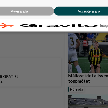
na minnen. Syrener påminner om
Karnevalstämning p
de en fin bukett syrener, som vi
Backadagen
Avvisa alla
Acceptera alla
 när vi lämnade fram våra buketter.
Bjöds på trummor, s
na har ledigt, många tar studenten
grillade räkor
gs att fira midsommar. Det gäller att
Integ
Hisingen
Mållöst i det allsve
helt GRATIS!
toppmötet
r.
Härryda