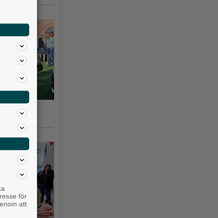
gsås 3–10
ka
resse för
genom att