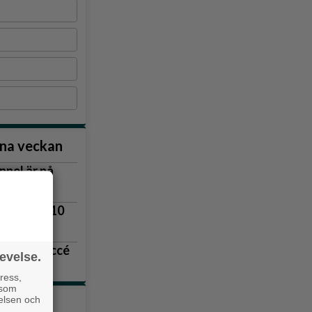
nna veckan
nnel är på
vägen
lingsås 3–10
r blev succé
evelse.
 upp
ress,
 som
velsen och
tiklarna