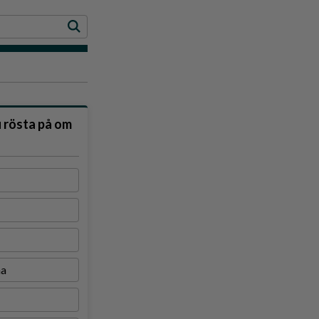
u rösta på om
na