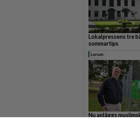
Lokalpressens tre b
sommartips
Lerum
Nu anläggs muslims
gravplatser i Gråbo
Partille