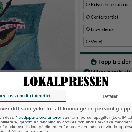
Kristdemokraterna
Centerpartiet
Liberalerna
Vet ej
Topp tre de
Milstolpen: Ny tu
an hägg och syren", skriver krönikören.
plats under järn
Detta händer i A
inns de fina dagarna från förra
augusti
bryr oss om din integritet
k, som ett nybonat golv och
Detaljer
Gatuköksklassike
över ditt samtycke för att kunna ge en personlig uppl
– nu växlar Ånga
och dess
7 tredjepartsleverantörer
samlar in personuppgifter (t.ex. IP-ad
entifierare) genom användning av cookies och andra tekniska metoder
h får åtkomst till data på din enhet för att ge den bästa användarupple
Senaste ar
at innehåll och annonsering.