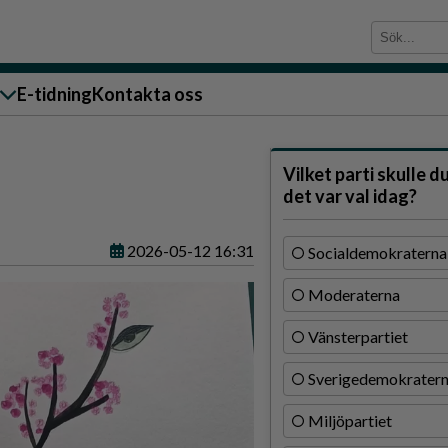
E-tidning
Kontakta oss
sändare till oss
Vilket parti skulle d
det var val idag?
2026-05-12 16:31
Socialdemokraterna
Moderaterna
g
Vänsterpartiet
ärra
Sverigedemokrater
n
Miljöpartiet