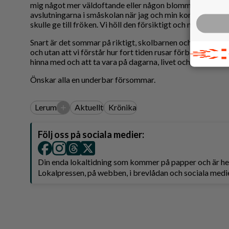
mig något mer väldoftande eller någon blomma med så fi
avslutningarna i småskolan när jag och min kompis plocka
skulle ge till fröken. Vi höll den försiktigt och neg djupt
Snart är det sommar på riktigt, skolbarnen och ungdomar
och utan att vi förstår hur fort tiden rusar förbi är det da
hinna med och att ta vara på dagarna, livet och varandra.
Önskar alla en underbar försommar.
+
Lerum
Aktuellt
Krönika
Följ oss på sociala medier:
Din enda lokaltidning som kommer på papper och är 
Lokalpressen, på webben, i brevlådan och sociala medie