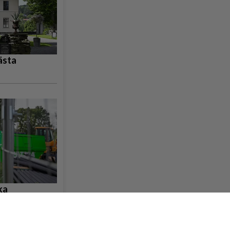
ästa
ka