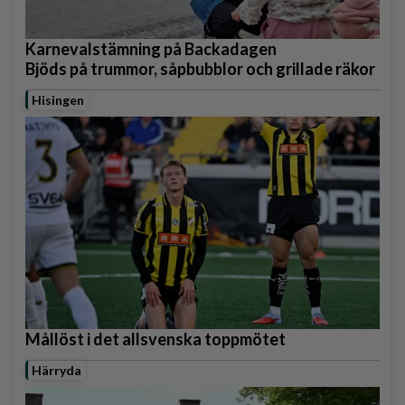
Karnevalstämning på Backadagen
Bjöds på trummor, såpbubblor och grillade räkor
Hisingen
Mållöst i det allsvenska toppmötet
Härryda