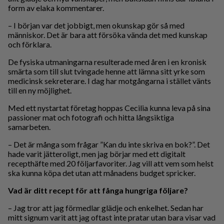
form av elaka kommentarer.
– I början var det jobbigt, men okunskap gör så med
människor. Det är bara att försöka vända det med kunskap
och förklara.
De fysiska utmaningarna resulterade med åren i en kronisk
smärta som till slut tvingade henne att lämna sitt yrke som
medicinsk sekreterare. I dag har motgångarna i stället vänts
till en ny möjlighet.
Med ett nystartat företag hoppas Cecilia kunna leva på sina
passioner mat och fotografi och hitta långsiktiga
samarbeten.
– Det är många som frågar ”Kan du inte skriva en bok?”. Det
hade varit jätteroligt, men jag börjar med ett digitalt
recepthäfte med 20 följarfavoriter. Jag vill att vem som helst
ska kunna köpa det utan att månadens budget spricker.
Vad är ditt recept för att fånga hungriga följare?
– Jag tror att jag förmedlar glädje och enkelhet. Sedan har
mitt signum varit att jag oftast inte pratar utan bara visar vad