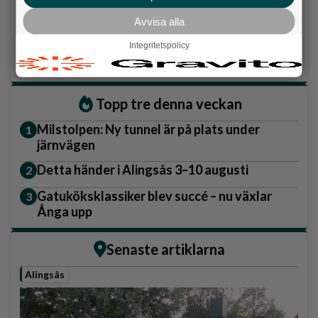
Avvisa alla
Liberalerna
Integritetspolicy
Vet ej
Topp tre denna veckan
Milstolpen: Ny tunnel är på plats under
järnvägen
Detta händer i Alingsås 3–10 augusti
Gatuköksklassiker blev succé – nu växlar
Ånga upp
Senaste artiklarna
Alingsås