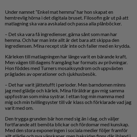
Under namnet ”Enkel mat hemma” har hon skapat en
hemtrevlig hörna i det digitala bruset. Filosofin går ut på att
matlagning ska vara avskalad och passa alla plånböcker.
– Det ska vara få ingredienser, gärna sånt som man har
hemma. Och har man inte allt är det bara att skippa den
ingrediensen. Mina recept står inte och faller med en krydda.
Kärleken till matlagningen har länge varit en bärande kraft.
Men vägen till dagens framgång har formats av prövningar.
Hon föddes med Turners mosaiksyndrom och uppväxten
präglades av operationer och sjukhusbesök.
– Det har varit jättetufft i perioder. Men barndomen minns
jag med glädje och kärlek. Mina föräldrar gav mig samma
uppfostran som mina systrar. I ettan tog min mamma med
mig och min tvillingsyster till vår klass och förklarade vad jag
varit med om.
Den trygga grunden bär hon med sig än i dag, och väljer
fortfarande att bemöta blickar och fördomar med kunskap.
Med den stora exponeringen i sociala medier följer framför
allt glädje och nya vänskaper, men baksidan finns där ibland i