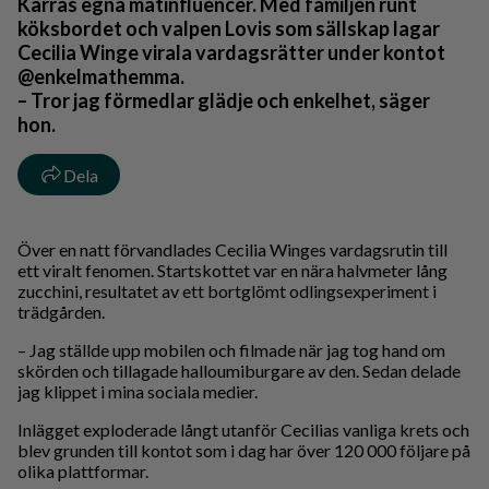
Kärras egna matinfluencer. Med familjen runt
köksbordet och valpen Lovis som sällskap lagar
Cecilia Winge virala vardagsrätter under kontot
@enkelmathemma.
– Tror jag förmedlar glädje och enkelhet, säger
hon.
Dela
Över en natt förvandlades Cecilia Winges vardagsrutin till
ett viralt fenomen. Startskottet var en nära halvmeter lång
zucchini, resultatet av ett bortglömt odlingsexperiment i
trädgården.
– Jag ställde upp mobilen och filmade när jag tog hand om
skörden och tillagade halloumiburgare av den. Sedan delade
jag klippet i mina sociala medier.
Inlägget exploderade långt utanför Cecilias vanliga krets och
blev grunden till kontot som i dag har över 120 000 följare på
olika plattformar.