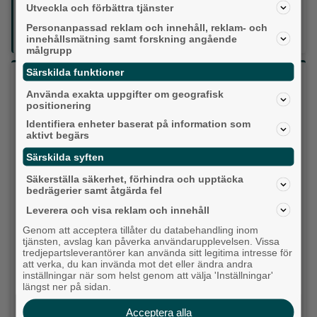
Utveckla och förbättra tjänster
Din enda lokaltidning som kommer på papper och är helt
GRATIS!
Personanpassad reklam och innehåll, reklam- och
Lokalpressen, på webben, i brevlådan och sociala medier.
innehållsmätning samt forskning angående
målgrupp
Särskilda funktioner
Vilket parti skulle du rösta på om det var val
idag?
Använda exakta uppgifter om geografisk
positionering
Identifiera enheter baserat på information som
Socialdemokraterna
aktivt begärs
Särskilda syften
Moderaterna
Säkerställa säkerhet, förhindra och upptäcka
bedrägerier samt åtgärda fel
Vänsterpartiet
Leverera och visa reklam och innehåll
Sverigedemokraterna
Genom att acceptera tillåter du databehandling inom
tjänsten, avslag kan påverka användarupplevelsen. Vissa
tredjepartsleverantörer kan använda sitt legitima intresse för
Miljöpartiet
att verka, du kan invända mot det eller ändra andra
inställningar när som helst genom att välja 'Inställningar'
Kristdemokraterna
längst ner på sidan.
Acceptera alla
Centerpartiet