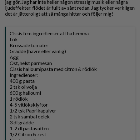
jag gör. Jag har inte heller någon stressig musik eller några
ljudeffekter, flödet är fullt av sånt redan. Jag tycker verkligen
det är jätteroligt att så många hittar och följer mig!
Cissis fem ingredienser att ha hemma
Lök
Krossade tomater
Grädde (havre eller vanlig)
Ägg
Ost, helst parmesan
Cissis halloumipasta med citron & rödlök
Ingredienser:
400 g pasta
2 tsk olivolja
600 g halloumi
1 rödlök
4-5 vitlöksklyftor
1/2 tsk Paprikapulver
2 tsk sambal oelek
3 dl grädde
1-2 dl pastavatten
1/2 Citron & zest