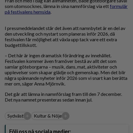
Från och med i dag kan allmänheten, både göteborgare såväl
som utomsocknes, lämna in sina namnförslag via ett
formulär
på festivalens hemsida
.
I pressmeddelandet står det även att namnbytet är en del av
den utveckling och nystart som planeras inför 2026, då
festivalen får möjlighet att växla upp tack vare ett extra
budgettillskott.
– Det här är ingen dramatisk förändring av innehållet.
Festivalen kommer även framöver bestå av allt det som
samlar göteborgarna – musik, dans, mat, aktiviteter och
upplevelser som skapar glädje och gemenskap. Men det blir
några spännande nyheter inför 2026 som vi snart kan berätta
mer om, säger Anna Mjörnvik.
Det går att lämna in namnförslag fram till den 7 december.
Det nya namnet presenteras sedan innan jul.
+
+
Sydväst
Kultur & Nöje
Följ oss på sociala medier: