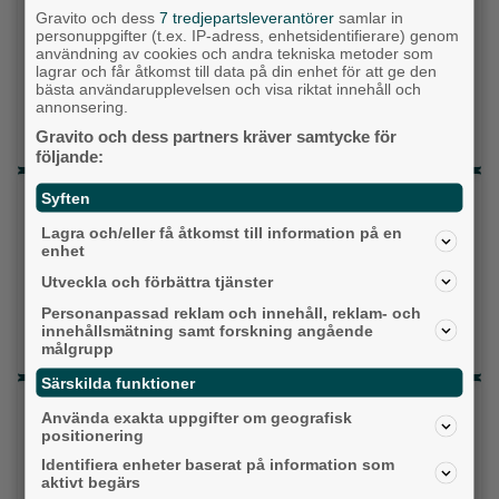
Gravito och dess
7 tredjepartsleverantörer
samlar in
Centerpartiet
personuppgifter (t.ex. IP-adress, enhetsidentifierare) genom
användning av cookies och andra tekniska metoder som
lagrar och får åtkomst till data på din enhet för att ge den
Liberalerna
bästa användarupplevelsen och visa riktat innehåll och
annonsering.
Vet ej
Gravito och dess partners kräver samtycke för
följande:
Topp tre denna veckan
Syften
Lagra och/eller få åtkomst till information på en
Milstolpen: Ny tunnel är på plats under
enhet
järnvägen
Utveckla och förbättra tjänster
Då börjar tågen rulla igen: ”Vi ligger bra i fas”
Personanpassad reklam och innehåll, reklam- och
innehållsmätning samt forskning angående
Detta händer i Alingsås 3–10 augusti
målgrupp
Särskilda funktioner
Senaste artiklarna
Använda exakta uppgifter om geografisk
positionering
Alingsås
Identifiera enheter baserat på information som
aktivt begärs