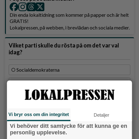
Din enda lokaltidning som kommer på papper och är helt
GRATIS!
Lokalpressen, på webben, i brevlådan och sociala medier.
Vilket parti skulle du rösta på om det var val
idag?
Socialdemokraterna
Moderaterna
Vänsterpartiet
Sverigedemokraterna
Vi bryr oss om din integritet
Detaljer
Miljöpartiet
Vi behöver ditt samtycke för att kunna ge en
personlig upplevelse.
Kristdemokraterna