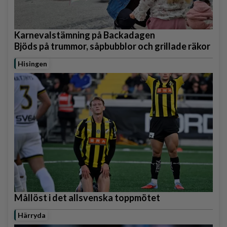
Karnevalstämning på Backadagen
Bjöds på trummor, såpbubblor och grillade räkor
Hisingen
Mållöst i det allsvenska toppmötet
Härryda