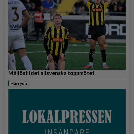
Mållöst i det allsvenska toppmötet
Härryda