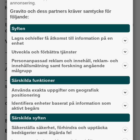
– Ja, och publiken brukar hjälpa oss ganska mycket med att
annonsering.
hålla reda på saker, säger Bianco.
Gravito och dess partners kräver samtycke för
följande:
– Och det är bara för att publiken har hört juleskivan
betydligt mycket mer än vad vi har, skrattar Vegas. De kan ju
Syften
den bättre än vi. Så det är bra att vi har hjälp.
Lagra och/eller få åtkomst till information på en
Vilka låtar kommer ni
inte
spela i Göteborg?
enhet
Utveckla och förbättra tjänster
– De vi inte kan riktigt, säger Vegas.
Personanpassad reklam och innehåll, reklam- och
– Som "Smells like teen spirit" har vi aldrig kört, säger Lars
innehållsmätning samt forskning angående
Angeles.
målgrupp
– "Jullov" spelar vi faktiskt inte, den är för svår. Det är en ren
Särskilda funktioner
studieprodukt, säger Martin Bianco och de övriga skrattar.
Använda exakta uppgifter om geografisk
positionering
– Den är gjord av studiomusiker, det är inte vi som spelar på
den överhuvudtaget, säger Lars Angeles.
Identifiera enheter baserat på information som
aktivt begärs
– Och så kommer vi inte köra pepparkaksrappen. Vi är för
Särskilda syften
gamla för att rappa, säger Elvis.
Säkerställa säkerhet, förhindra och upptäcka
Borde inte det varit en av Sveriges första raplåtar?
bedrägerier samt åtgärda fel