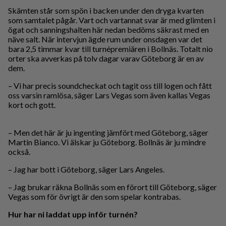
Skämten står som spön i backen under den dryga kvarten
som samtalet pågår. Vart och vartannat svar är med glimten i
ögat och sanningshalten här nedan bedöms säkrast med en
näve salt. När intervjun ägde rum under onsdagen var det
bara 2,5 timmar kvar till turnépremiären i Bollnäs. Totalt nio
orter ska avverkas på tolv dagar varav Göteborg är en av
dem.
– Vi har precis soundcheckat och tagit oss till logen och fått
oss varsin ramlösa, säger Lars Vegas som även kallas Vegas
kort och gott.
– Men det här är ju ingenting jämfört med Göteborg, säger
Martin Bianco. Vi älskar ju Göteborg. Bollnäs är ju mindre
också.
– Jag har bott i Göteborg, säger Lars Angeles.
– Jag brukar räkna Bollnäs som en förort till Göteborg, säger
Vegas som för övrigt är den som spelar kontrabas.
Hur har ni laddat upp inför turnén?