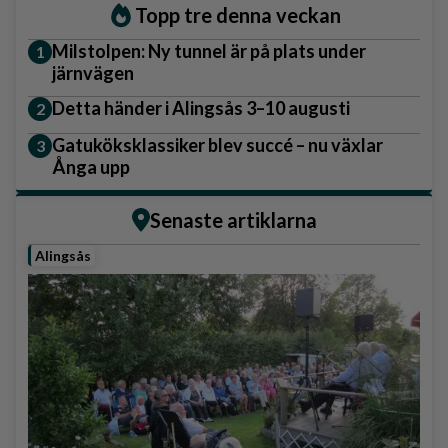
Topp tre denna veckan
Milstolpen: Ny tunnel är på plats under
järnvägen
Detta händer i Alingsås 3–10 augusti
Gatuköksklassiker blev succé – nu växlar
Ånga upp
Senaste artiklarna
Alingsås