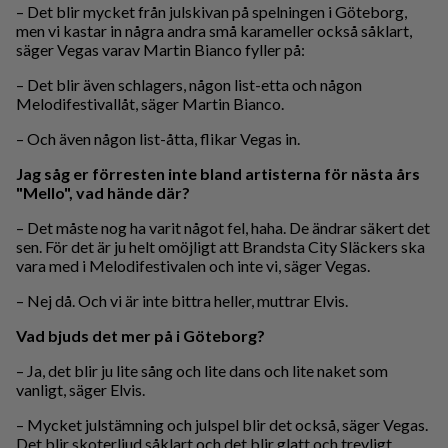
– Det blir mycket från julskivan på spelningen i Göteborg,
men vi kastar in några andra små karameller också såklart,
säger Vegas varav Martin Bianco fyller på:
– Det blir även schlagers, någon list-etta och någon
Melodifestivallåt, säger Martin Bianco.
– Och även någon list-åtta, flikar Vegas in.
Jag såg er förresten inte bland artisterna för nästa års
"Mello", vad hände där?
– Det måste nog ha varit något fel, haha. De ändrar säkert det
sen. För det är ju helt omöjligt att Brandsta City Släckers ska
vara med i Melodifestivalen och inte vi, säger Vegas.
– Nej då. Och vi är inte bittra heller, muttrar Elvis.
Vad bjuds det mer på i Göteborg?
– Ja, det blir ju lite sång och lite dans och lite naket som
vanligt, säger Elvis.
– Mycket julstämning och julspel blir det också, säger Vegas.
Det blir skoterljud såklart och det blir glatt och trevligt.