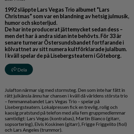
1992 släppte Lars Vegas Trio albumet ”Lars
Christmas” som var en blandning av hetsig julmusik,
humor och skoterljud.
De har inte producerat jättemycket sedan dess –
men det har å andra sidan inte behövts. För 33 år
senare turnerar Östersundsbandet fortfarande i
kölvattnet av sitt numera kultförklarade julalbum.
I kväll spelar de på Lisebergsteatern i Göteborg.
Dela
Julafton närmar sig med stormsteg. Den som inte har fått in
rätt julkänsla ännu har chansen i kväll då världens största trio
– femmannabandet Lars Vegas Trio – spelar på
Lisebergsteatern. Lokalpressen fick en trevlig, rolig och
kaosig pratstund på telefon med alla fem gruppmedlemmar
samtidigt: Lars Vegas (kontrabas), Martin Bianco (gitarr,
sopsortering), Elvis Koskinen (gitarr), Frigge Friggelito (fiol)
och Lars Angeles (trummor).