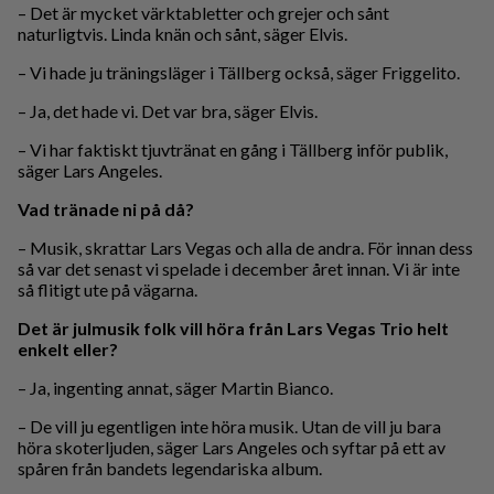
– Det är mycket värktabletter och grejer och sånt
naturligtvis. Linda knän och sånt, säger Elvis.
– Vi hade ju träningsläger i Tällberg också, säger Friggelito.
– Ja, det hade vi. Det var bra, säger Elvis.
– Vi har faktiskt tjuvtränat en gång i Tällberg inför publik,
säger Lars Angeles.
Vad tränade ni på då?
– Musik, skrattar Lars Vegas och alla de andra. För innan dess
så var det senast vi spelade i december året innan. Vi är inte
så flitigt ute på vägarna.
Det är julmusik folk vill höra från Lars Vegas Trio helt
enkelt eller?
– Ja, ingenting annat, säger Martin Bianco.
– De vill ju egentligen inte höra musik. Utan de vill ju bara
höra skoterljuden, säger Lars Angeles och syftar på ett av
spåren från bandets legendariska album.