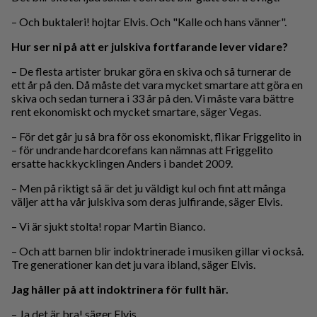
– Och buktaleri! hojtar Elvis. Och "Kalle och hans vänner".
Hur ser ni på att er julskiva fortfarande lever vidare?
– De flesta artister brukar göra en skiva och så turnerar de
ett år på den. Då måste det vara mycket smartare att göra en
skiva och sedan turnera i 33 år på den. Vi måste vara bättre
rent ekonomiskt och mycket smartare, säger Vegas.
– För det går ju så bra för oss ekonomiskt, flikar Friggelito in
– för undrande hardcorefans kan nämnas att Friggelito
ersatte hackkycklingen Anders i bandet 2009.
– Men på riktigt så är det ju väldigt kul och fint att många
väljer att ha vår julskiva som deras julfirande, säger Elvis.
– Vi är sjukt stolta! ropar Martin Bianco.
– Och att barnen blir indoktrinerade i musiken gillar vi också.
Tre generationer kan det ju vara ibland, säger Elvis.
Jag håller på att indoktrinera för fullt här.
– Ja det är bra! säger Elvis.