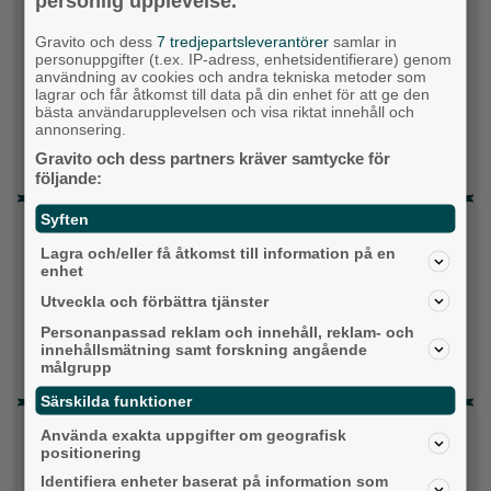
personlig upplevelse.
Kristdemokraterna
Gravito och dess
7 tredjepartsleverantörer
samlar in
personuppgifter (t.ex. IP-adress, enhetsidentifierare) genom
Centerpartiet
användning av cookies och andra tekniska metoder som
lagrar och får åtkomst till data på din enhet för att ge den
Liberalerna
bästa användarupplevelsen och visa riktat innehåll och
annonsering.
Vet ej
Gravito och dess partners kräver samtycke för
följande:
Syften
Topp tre denna veckan
Lagra och/eller få åtkomst till information på en
Fastighetsägarna vill ha ny hyresmodell –
enhet
Hyresgästföreningen kritiska
Utveckla och förbättra tjänster
Då börjar tågen rulla igen: ”Vi ligger bra i fas”
Personanpassad reklam och innehåll, reklam- och
innehållsmätning samt forskning angående
målgrupp
Ny pastor i Equmeniakyrkan Långared
Särskilda funktioner
Senaste artiklarna
Använda exakta uppgifter om geografisk
positionering
Alingsås
Identifiera enheter baserat på information som