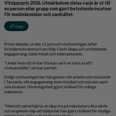
Vitsippspris 2026. Utmärkelsen delas varje år ut till
en person eller grupp som gjort betydande insatser
för medmänniskor och samhället.
Dela
Priset delades ut den 11 juni och i motiveringen lyfter
Kristdemokraterna fram Stig-Olofs långa och omfattande
engagemang, både lokalt och internationellt.
”Under hela sitt liv har Stickan varit en stark kraft i
civilsamhället”, skriver partiet.
Enligt motiveringen har han genom sitt arbete som missionär
i Tanzania, sitt engagemang inom bistånd och mission samt
sina insatser i föreningslivet gjort skillnad för många
människor.
”Med ett varmt hjärta, en djup tro på människors lika värde
och en genuin vilja att hjälpa har han gjort skillnad för otaliga
människor”, skriver Kristdemokraterna.