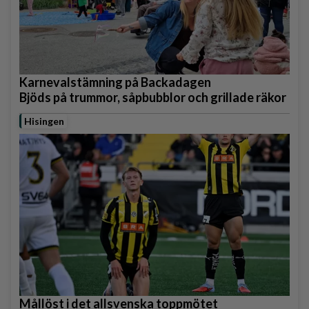
Karnevalstämning på Backadagen
Bjöds på trummor, såpbubblor och grillade räkor
Hisingen
Mållöst i det allsvenska toppmötet