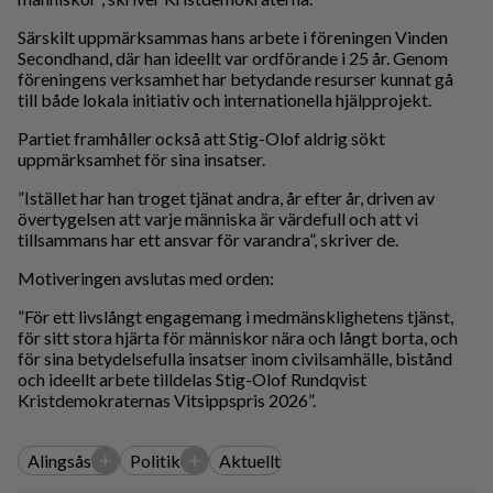
Särskilt uppmärksammas hans arbete i föreningen Vinden
Secondhand, där han ideellt var ordförande i 25 år. Genom
föreningens verksamhet har betydande resurser kunnat gå
till både lokala initiativ och internationella hjälpprojekt.
Partiet framhåller också att Stig-Olof aldrig sökt
uppmärksamhet för sina insatser.
”Istället har han troget tjänat andra, år efter år, driven av
övertygelsen att varje människa är värdefull och att vi
tillsammans har ett ansvar för varandra”, skriver de.
Motiveringen avslutas med orden:
”För ett livslångt engagemang i medmänsklighetens tjänst,
för sitt stora hjärta för människor nära och långt borta, och
för sina betydelsefulla insatser inom civilsamhälle, bistånd
och ideellt arbete tilldelas Stig-Olof Rundqvist
Kristdemokraternas Vitsippspris 2026”.
+
+
Alingsås
Politik
Aktuellt