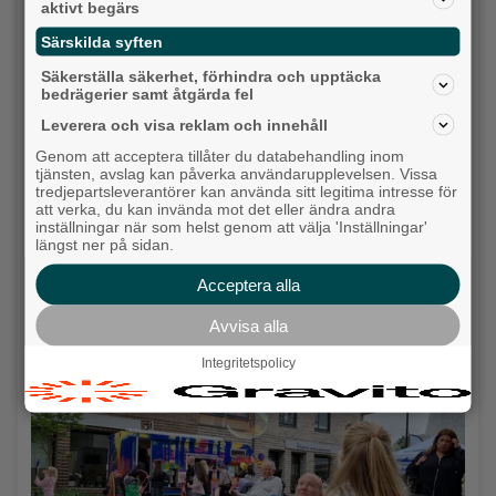
aktivt begärs
Särskilda syften
Säkerställa säkerhet, förhindra och upptäcka
bedrägerier samt åtgärda fel
Leverera och visa reklam och innehåll
Genom att acceptera tillåter du databehandling inom
tjänsten, avslag kan påverka användarupplevelsen. Vissa
tredjepartsleverantörer kan använda sitt legitima intresse för
att verka, du kan invända mot det eller ändra andra
inställningar när som helst genom att välja 'Inställningar'
längst ner på sidan.
Krögarnas kamp när tågen står stilla: "Vi
Acceptera alla
försöker bara överleva”
Avvisa alla
Backa/Kärra
Integritetspolicy