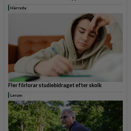
Härryda
Fler förlorar studiebidraget efter skolk
Lerum