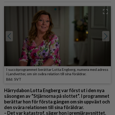
I succéprogrammet berättar Lotta Engberg, numera med adress
i Landvetter, om sin svåra relation till sina föräldrar.
SVT
Härrydabon Lotta Engberg var först ut i den nya
säsongen av ”Stjärnorna på slottet”. I programmet
berättar hon för första gången om sin uppväxt och
den svåra relationen till sina föräldrar.
– Det var katastrof, säger hon i premiäravsnittet.