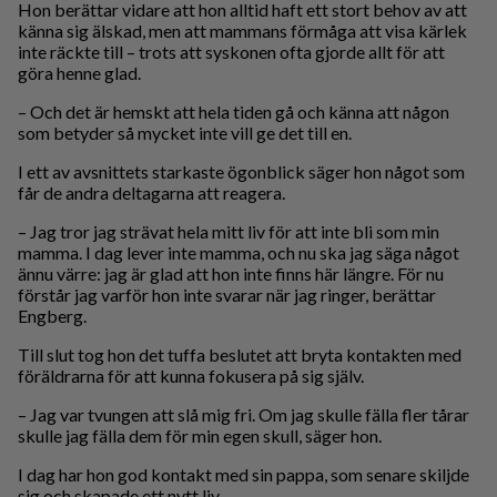
Hon berättar vidare att hon alltid haft ett stort behov av att
känna sig älskad, men att mammans förmåga att visa kärlek
inte räckte till – trots att syskonen ofta gjorde allt för att
göra henne glad.
– Och det är hemskt att hela tiden gå och känna att någon
som betyder så mycket inte vill ge det till en.
I ett av avsnittets starkaste ögonblick säger hon något som
får de andra deltagarna att reagera.
– Jag tror jag strävat hela mitt liv för att inte bli som min
mamma. I dag lever inte mamma, och nu ska jag säga något
ännu värre: jag är glad att hon inte finns här längre. För nu
förstår jag varför hon inte svarar när jag ringer, berättar
Engberg.
Till slut tog hon det tuffa beslutet att bryta kontakten med
föräldrarna för att kunna fokusera på sig själv.
– Jag var tvungen att slå mig fri. Om jag skulle fälla fler tårar
skulle jag fälla dem för min egen skull, säger hon.
I dag har hon god kontakt med sin pappa, som senare skiljde
sig och skapade ett nytt liv.