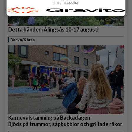
Integritetspolicy
Detta händer i Alingsås 10-17 augusti
Backa/Kärra
Karnevalstämning på Backadagen
Bjöds på trummor, såpbubblor och grillade räkor