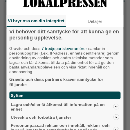
Vilket parti skulle du rösta på om det var val
idag?
Vi bryr oss om din integritet
Detaljer
Socialdemokraterna
Vi behöver ditt samtycke för att kunna ge en
personlig upplevelse.
Moderaterna
Gravito och dess
7 tredjepartsleverantörer
samlar in
personuppgifter (t.ex. IP-adress, enhetsidentifierare) genom
Vänsterpartiet
användning av cookies och andra tekniska metoder som
lagrar och får åtkomst till data på din enhet för att ge den
bästa användarupplevelsen och visa riktat innehåll och
Sverigedemokraterna
annonsering.
Gravito och dess partners kräver samtycke för
Miljöpartiet
följande:
Kristdemokraterna
Syften
Centerpartiet
Lagra och/eller få åtkomst till information på en
enhet
Liberalerna
Utveckla och förbättra tjänster
Personanpassad reklam och innehåll, reklam- och
Vet ej
innehållsmätning samt forskning angående