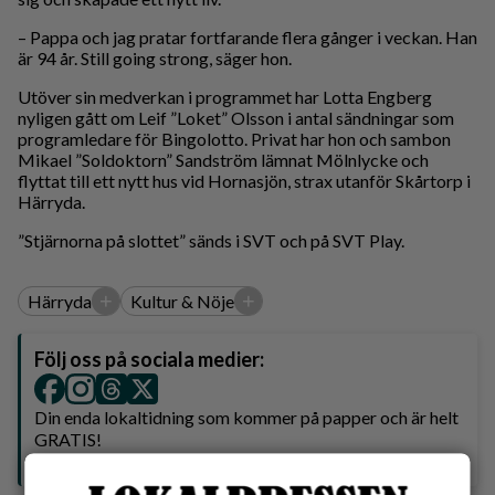
– Pappa och jag pratar fortfarande flera gånger i veckan. Han
är 94 år. Still going strong, säger hon.
Utöver sin medverkan i programmet har Lotta Engberg
nyligen gått om Leif ”Loket” Olsson i antal sändningar som
programledare för Bingolotto. Privat har hon och sambon
Mikael ”Soldoktorn” Sandström lämnat Mölnlycke och
flyttat till ett nytt hus vid Hornasjön, strax utanför Skårtorp i
Härryda.
”Stjärnorna på slottet” sänds i SVT och på SVT Play.
+
+
Härryda
Kultur & Nöje
Följ oss på sociala medier:
Din enda lokaltidning som kommer på papper och är helt
GRATIS!
Lokalpressen, på webben, i brevlådan och sociala medier.