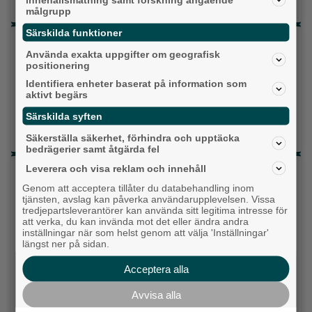
målgrupp
Särskilda funktioner
Topp tre denna veckan
Använda exakta uppgifter om geografisk
positionering
Milstolpen: Ny tunnel är på plats under
järnvägen
Identifiera enheter baserat på information som
aktivt begärs
Detta händer i Alingsås 3–10 augusti
Särskilda syften
Då börjar tågen rulla igen: ”Vi ligger bra i fas”
Säkerställa säkerhet, förhindra och upptäcka
bedrägerier samt åtgärda fel
Leverera och visa reklam och innehåll
Senaste artiklarna
Genom att acceptera tillåter du databehandling inom
Alingsås
tjänsten, avslag kan påverka användarupplevelsen. Vissa
tredjepartsleverantörer kan använda sitt legitima intresse för
att verka, du kan invända mot det eller ändra andra
inställningar när som helst genom att välja 'Inställningar'
längst ner på sidan.
Acceptera alla
Avvisa alla