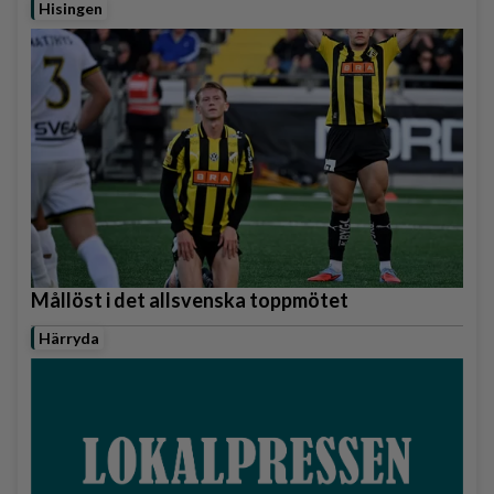
Hisingen
Mållöst i det allsvenska toppmötet
Härryda