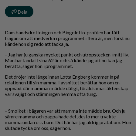
Dela
Dansbandsdrottningen och Bingolotto-profilen har fått
frågan om att medverka i programmet i flera år, men först nu
kände hon sig redo att tacka ja.
– Jag har ju ganska mycket punkt och utropstecken i mitt liv.
Man har landat i sina 62 år och så kände jag att nu kan jag
berätta, säger hon i programmet.
Det dröjer inte länge innan Lotta Engberg kommer in på
relationen till sin mamma. I avsnittet berättar hon om en
uppväxt där mamman mådde dåligt, föräldrarnas äktenskap
var svajigt och stämningen hemma ofta tung.
– Smolket i bägaren var att mamma inte mådde bra. Och ju
sämre mamma och pappa hade det, desto mer tryckte
mamma undan oss barn. Det här har jag aldrig pratat om. Hon
slutade tycka om oss, säger hon.