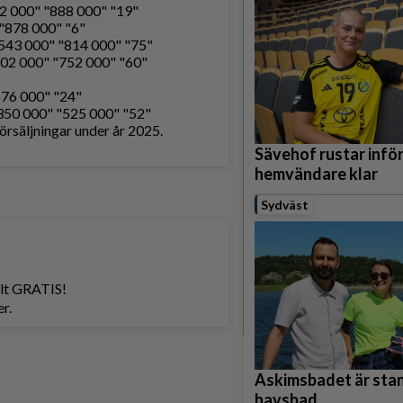
92 000" "888 000" "19"
 "878 000" "6"
"543 000" "814 000" "75"
502 000" "752 000" "60"
576 000" "24"
"350 000" "525 000" "52"
örsäljningar under år 2025.
Sävehof rustar infö
hemvändare klar
Sydväst
helt GRATIS!
r.
Askimsbadet är stan
havsbad