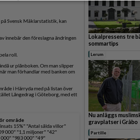
f på Svensk Mäklarstatistik, kan
Lokalpressens tre b
av innebär den föreslagna ändringen
sommartips
ela roll.
Lerum
 ändå ur plånboken. Om man slipper
vt när man förhandlar med banken om
mråde i Härryda med på listan över
tället Långedrag i Göteborg, med ett
Nu anläggs muslims
för område
gravplatser i Gråbo
sats 15%" "Antal sålda villor"
9 000" "1,1 miljoner" "42"
Partille
 000" "983 000" "49"