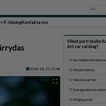
E-tidning
Kontakta oss
sändare till oss
Vilket parti skulle d
ärrydas
det var val idag?
Socialdemokraterna
2026-02-21 17:48
Moderaterna
g
Vänsterpartiet
ärra
Sverigedemokrater
n
Miljöpartiet