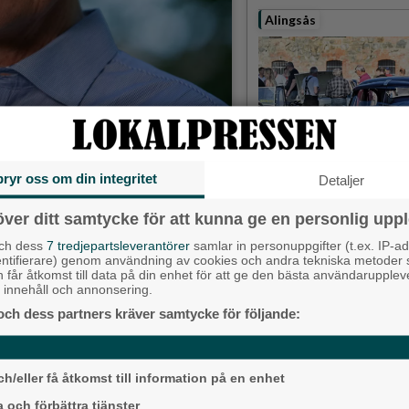
Alingsås
bryr oss om din integritet
Detaljer
Detta händer i Alin
augusti
över ditt samtycke för att kunna ge en personlig uppl
och dess
7 tredjepartsleverantörer
samlar in personuppgifter (t.ex. IP-ad
Backa/Kärra
entifierare) genom användning av cookies och andra tekniska metoder
h får åtkomst till data på din enhet för att ge den bästa användarupple
at innehåll och annonsering.
och dess partners kräver samtycke för följande:
Mäklarstatistik.
h/eller få åtkomst till information på en enhet
 och förbättra tjänster