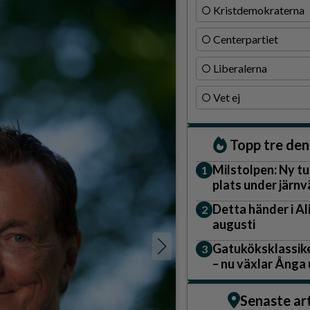
Kristdemokraterna
Centerpartiet
Liberalerna
Vet ej
Drömmen om en egen vil
stora.
Adobe Stock
Topp tre de
Milstolpen: Ny tu
plats under järn
Detta händer i A
augusti
Gatuköksklassike
– nu växlar Ånga
Senaste ar