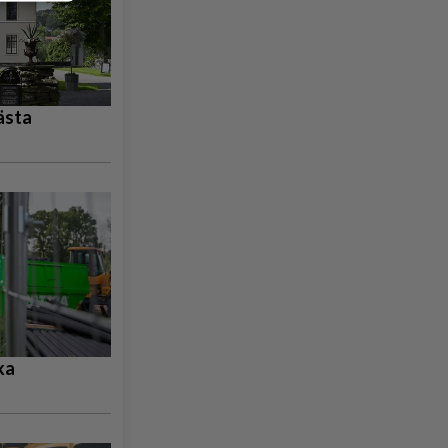
ästa
ka