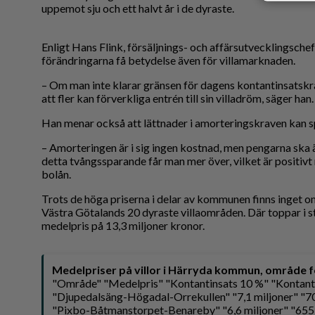
uppemot sju och ett halvt år i de dyraste.
Enligt Hans Flink, försäljnings- och affärsutvecklingsche
förändringarna få betydelse även för villamarknaden.
– Om man inte klarar gränsen för dagens kontantinsatskr
att fler kan förverkliga entrén till sin villadröm, säger han.
Han menar också att lättnader i amorteringskraven kan sp
– Amorteringen är i sig ingen kostnad, men pengarna ska
detta tvångssparande får man mer över, vilket är positi
bolån.
Trots de höga priserna i delar av kommunen finns inget o
Västra Götalands 20 dyraste villaområden. Där toppar i s
medelpris på 13,3 miljoner kronor.
Medelpriser på villor i Härryda kommun, område 
"Område" "Medelpris" "Kontantinsats 10 %" "Kontantin
"Djupedalsäng-Högadal-Orrekullen" "7,1 miljoner" "70
"Pixbo-Båtmanstorpet-Benareby" "6,6 miljoner" "655