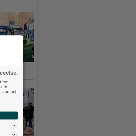
gsås 3–10
evelse.
ress,
 som
velsen och