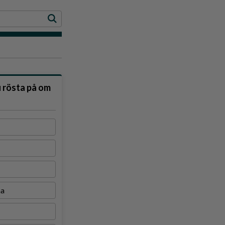
u rösta på om
na