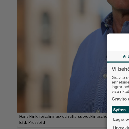
Vi 
Vi beh
Gravito 
enhetsid
lagrar oc
visa rikt
Gravito 
Syften
Hans Flink, försäljnings- och affärsutvecklingschef på Svensk 
Lagra oc
Pressbild
Utveckla