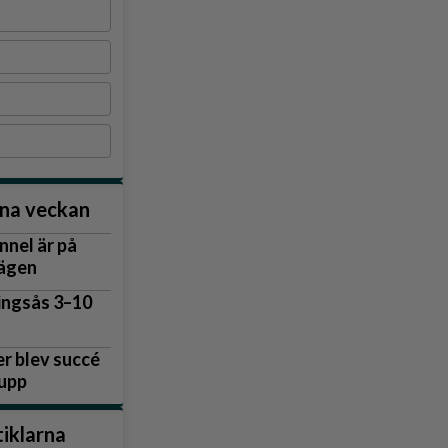
la i Härryda har ett snittpris på 5,3 miljoner kronor – men variationerna
nna veckan
nnel är på
vägen
lingsås 3–10
r blev succé
 upp
tiklarna