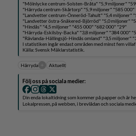
"Mölnlycke centrum-Solsten-Bråta" "5,9 miljoner" "5
"Härryda centrum-Skårtorp" "5,9 miljoner" "585 000"
"Landvetter centrum-Önneröd-Tahult" "5,4 miljoner" 
"Landvetter östra-Snåkered-Björröd" "5,0 miljoner" "
"Hindås" "4,5 miljoner" "455 000" "682 000" "29"
"Härryda-Eskilsby-Backa" "3,8 miljoner" "384 000" "
"Rävlanda-Hällingsjö-Hindås omland" "3,5 miljoner" 
I statistiken ingår endast områden med minst fem villaf
Källa: Svensk Mäklarstatistik.
+
Härryda
Aktuellt
Följ oss på sociala medier:
Din enda lokaltidning som kommer på papper och är 
Lokalpressen, på webben, i brevlådan och sociala medie