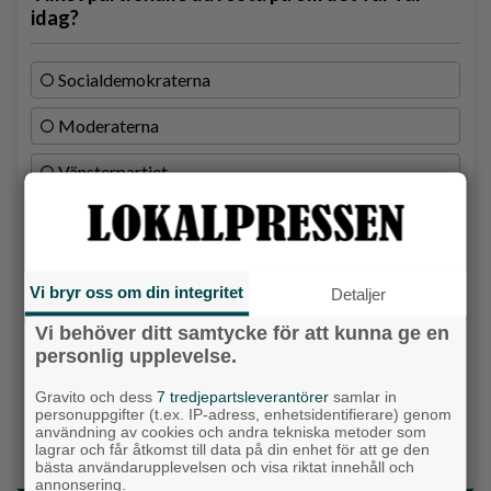
idag?
Socialdemokraterna
Moderaterna
Vänsterpartiet
Sverigedemokraterna
Miljöpartiet
Vi bryr oss om din integritet
Detaljer
Kristdemokraterna
Vi behöver ditt samtycke för att kunna ge en
personlig upplevelse.
Centerpartiet
Gravito och dess
7 tredjepartsleverantörer
samlar in
Liberalerna
personuppgifter (t.ex. IP-adress, enhetsidentifierare) genom
användning av cookies och andra tekniska metoder som
Vet ej
lagrar och får åtkomst till data på din enhet för att ge den
bästa användarupplevelsen och visa riktat innehåll och
annonsering.