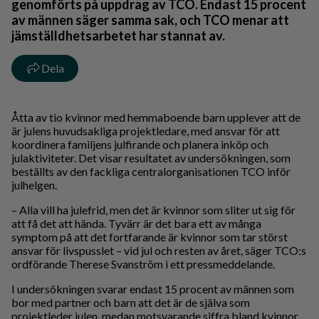
genomförts på uppdrag av TCO. Endast 15 procent
av männen säger samma sak, och TCO menar att
jämställdhetsarbetet har stannat av.
Dela
Åtta av tio kvinnor med hemmaboende barn upplever att de
är julens huvudsakliga projektledare, med ansvar för att
koordinera familjens julfirande och planera inköp och
julaktiviteter. Det visar resultatet av undersökningen, som
beställts av den fackliga centralorganisationen TCO inför
julhelgen.
– Alla vill ha julefrid, men det är kvinnor som sliter ut sig för
att få det att hända. Tyvärr är det bara ett av många
symptom på att det fortfarande är kvinnor som tar störst
ansvar för livspusslet – vid jul och resten av året, säger TCO:s
ordförande Therese Svanström i ett pressmeddelande.
I undersökningen svarar endast 15 procent av männen som
bor med partner och barn att det är de själva som
projektleder julen, medan motsvarande siffra bland kvinnor