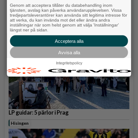
Genom att acceptera tillåter du databehandling inom
tjänsten, avslag kan påverka användarupplevelsen. Vissa
tredjepartsleverantörer kan använda sitt legitima intresse för
En dag på traktor runt sjön Anten
att verka, du kan invända mot det eller ändra andra
inställningar när som helst genom att välja 'Inställningar'
längst ner på sidan.
Backa/Kärra
Acceptera alla
Avvisa alla
Integritetspolicy
LP guidar: 5 pärlor i Prag
Hisingen