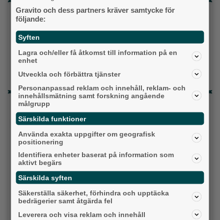
Gravito och dess partners kräver samtycke för
Topp tre denna veckan
följande:
Fastighetsägarna vill ha ny hyresmodell –
Syften
Hyresgästföreningen kritiska
Lagra och/eller få åtkomst till information på en
Ny pastor i Equmeniakyrkan Långared
enhet
Utveckla och förbättra tjänster
Då börjar tågen rulla igen: ”Vi ligger bra i fas”
Personanpassad reklam och innehåll, reklam- och
innehållsmätning samt forskning angående
Senaste artiklarna
målgrupp
Särskilda funktioner
Alingsås
Använda exakta uppgifter om geografisk
positionering
Identifiera enheter baserat på information som
aktivt begärs
Särskilda syften
Säkerställa säkerhet, förhindra och upptäcka
bedrägerier samt åtgärda fel
Leverera och visa reklam och innehåll