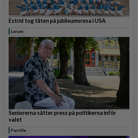
Estrid tog täten på jubileumsresa i USA
Lerum
Seniorerna sätter press på politikerna inför
valet
Partille