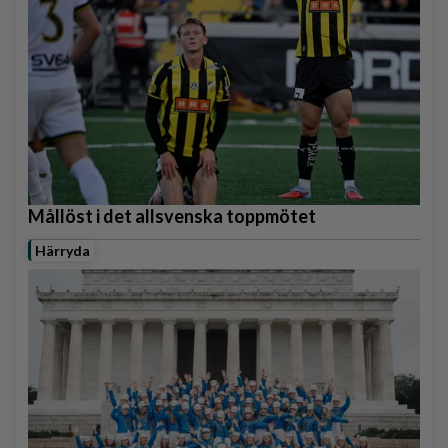
Mållöst i det allsvenska toppmötet
Härryda