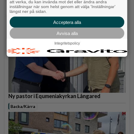
att verka, du kan invända mot det eller ändra andra
Senaste artiklarna
inställningar när som helst genom att välja 'Inställningar'
längst ner på sidan.
Alingsås
Acceptera alla
Avvisa alla
Integritetspolicy
Ny pastor i Equmeniakyrkan Långared
Backa/Kärra