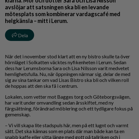
klarna. Mor och dotter Sara och Lisa Nilsson
avslöjar att satsningen ska bli en levande
mötesplats som kombinerar vardagscafé med
helgkänsla – mitt i Lerum.
Dela
När det i november stod klart att en ny bistro skulle ta över
hörnläget i Solkatten väcktes nyfikenheten i Lerum. Sedan
dess har Lerumsborna Sara och Lisa Nilsson varit medvetet
hemlighetsfulla. Nu, när öppningen närmar sig, delar de med
sig av sina tankar om vad Lisas Bistro ska bli och vilken roll
de hoppas att den ska få i centrum.
Lokalen, som vetter mot Bagges torg och Göteborgsvägen,
har varit under omvandling sedan årsskiftet, med ny
färgsättning, förändrad möblering och ett tydligare fokus på
gemenskap.
– Vi vill skapa lite stadspuls här, men på ett lugnt och varmt
sätt. Det ska kännas som en plats där man både kan ta en
snabb kaffe eller sitta länge med gott på tallriken och i