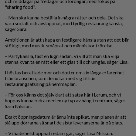
och middagar på fredagar och lördagar, med fokus på
"sharing food".
– Man ska kunna beställa in några rätter och dela. Det ska
vara socialt och avslappnat, med tydlig restaurangkänsla,
säger Sara.
Ambitionen är att skapa en festligare känsla utan att det blir
stökigt, med musik, småprat och människor i rörelse.
– Partykänsla, fast en lugn sådan. Vi vill att man ska vilja
stanna kvar, ta en rätt eller ett glas till och umgås, säger Lisa.
I höstas berättade mor och dotter om sin långa erfarenhet
från branschen, som de nu tar med sig till sin
restaurangsatsning på hemmaplan.
– För oss känns det självklart att satsa här i Lerum, och vi
hoppas kunna bidra med en ny typ av häng i centrum, säger
Sara Nilsson.
Exakt öppningsdatum är ännu inte spikat, men planen är att
slå upp dörrarna så snart de sista leveranserna är på plats.
– Vi hade helst öppnat redan i går, säger Lisa Nilsson.