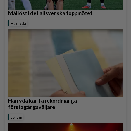
Mållöst i det allsvenska toppmötet
Härryda
Härryda kan få rekordmånga
förstagångsväljare
Lerum