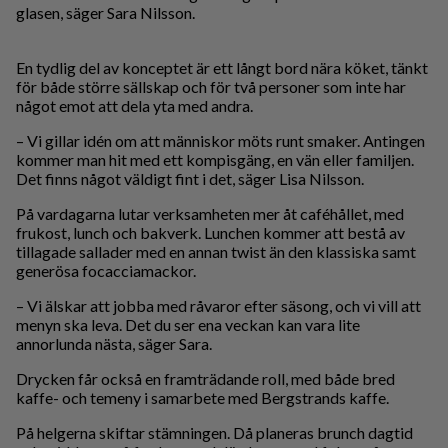
glasen, säger Sara Nilsson.
En tydlig del av konceptet är ett långt bord nära köket, tänkt
för både större sällskap och för två personer som inte har
något emot att dela yta med andra.
– Vi gillar idén om att människor möts runt smaker. Antingen
kommer man hit med ett kompisgäng, en vän eller familjen.
Det finns något väldigt fint i det, säger Lisa Nilsson.
På vardagarna lutar verksamheten mer åt caféhållet, med
frukost, lunch och bakverk. Lunchen kommer att bestå av
tillagade sallader med en annan twist än den klassiska samt
generösa focacciamackor.
– Vi älskar att jobba med råvaror efter säsong, och vi vill att
menyn ska leva. Det du ser ena veckan kan vara lite
annorlunda nästa, säger Sara.
Drycken får också en framträdande roll, med både bred
kaffe- och temeny i samarbete med Bergstrands kaffe.
På helgerna skiftar stämningen. Då planeras brunch dagtid