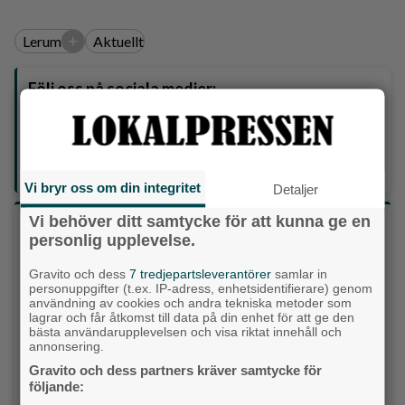
+
Lerum
Aktuellt
Följ oss på sociala medier:
Din enda lokaltidning som kommer på papper och är helt
GRATIS!
Lokalpressen, på webben, i brevlådan och sociala medier.
Vi bryr oss om din integritet
Detaljer
Vi behöver ditt samtycke för att kunna ge en
Vilket parti skulle du rösta på om det var val
personlig upplevelse.
idag?
Gravito och dess
7 tredjepartsleverantörer
samlar in
personuppgifter (t.ex. IP-adress, enhetsidentifierare) genom
Socialdemokraterna
användning av cookies och andra tekniska metoder som
lagrar och får åtkomst till data på din enhet för att ge den
bästa användarupplevelsen och visa riktat innehåll och
Moderaterna
annonsering.
Gravito och dess partners kräver samtycke för
Vänsterpartiet
följande: