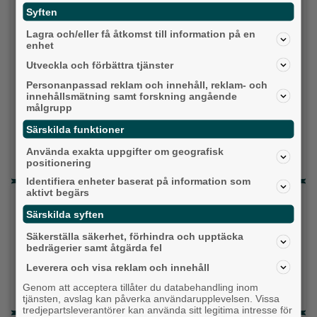
Sverigedemokraterna
Syften
Miljöpartiet
Lagra och/eller få åtkomst till information på en
enhet
Kristdemokraterna
Utveckla och förbättra tjänster
Personanpassad reklam och innehåll, reklam- och
Centerpartiet
innehållsmätning samt forskning angående
målgrupp
Liberalerna
Särskilda funktioner
Använda exakta uppgifter om geografisk
Vet ej
positionering
Identifiera enheter baserat på information som
aktivt begärs
Topp tre denna veckan
Särskilda syften
Milstolpen: Ny tunnel är på plats under
Säkerställa säkerhet, förhindra och upptäcka
järnvägen
bedrägerier samt åtgärda fel
Då börjar tågen rulla igen: ”Vi ligger bra i fas”
Leverera och visa reklam och innehåll
Genom att acceptera tillåter du databehandling inom
Detta händer i Alingsås 3–10 augusti
tjänsten, avslag kan påverka användarupplevelsen. Vissa
tredjepartsleverantörer kan använda sitt legitima intresse för