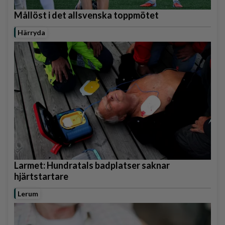
Mållöst i det allsvenska toppmötet
Härryda
Larmet: Hundratals badplatser saknar
hjärtstartare
Lerum