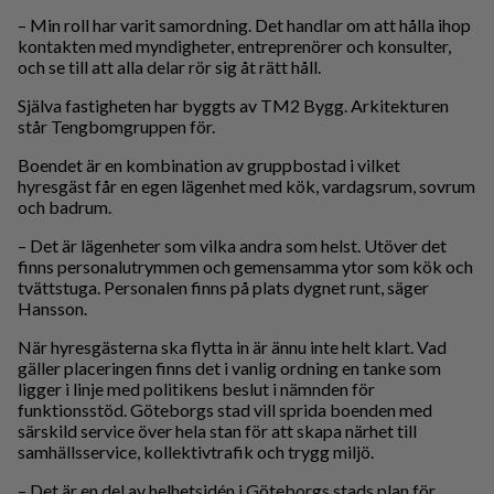
– Min roll har varit samordning. Det handlar om att hålla ihop
kontakten med myndigheter, entreprenörer och konsulter,
och se till att alla delar rör sig åt rätt håll.
Själva fastigheten har byggts av TM2 Bygg. Arkitekturen
står Tengbomgruppen för.
Boendet är en kombination av gruppbostad i vilket
hyresgäst får en egen lägenhet med kök, vardagsrum, sovrum
och badrum.
– Det är lägenheter som vilka andra som helst. Utöver det
finns personalutrymmen och gemensamma ytor som kök och
tvättstuga. Personalen finns på plats dygnet runt, säger
Hansson.
När hyresgästerna ska flytta in är ännu inte helt klart. Vad
gäller placeringen finns det i vanlig ordning en tanke som
ligger i linje med politikens beslut i nämnden för
funktionsstöd. Göteborgs stad vill sprida boenden med
särskild service över hela stan för att skapa närhet till
samhällsservice, kollektivtrafik och trygg miljö.
– Det är en del av helhetsidén i Göteborgs stads plan för