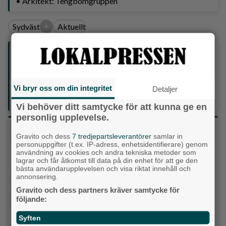
• Arkitekt: Tengbomgruppen
+
Sydväst
Aktuellt
Följ oss på sociala medier:
Din enda lokaltidning som kommer på papper och är helt
Vi bryr oss om din integritet
Detaljer
GRATIS!
Lokalpressen, på webben, i brevlådan och sociala medier.
Vi behöver ditt samtycke för att kunna ge en
personlig upplevelse.
Vilket parti skulle du rösta på om det var val
Gravito och dess
7 tredjepartsleverantörer
samlar in
idag?
personuppgifter (t.ex. IP-adress, enhetsidentifierare) genom
användning av cookies och andra tekniska metoder som
lagrar och får åtkomst till data på din enhet för att ge den
bästa användarupplevelsen och visa riktat innehåll och
Socialdemokraterna
annonsering.
Gravito och dess partners kräver samtycke för
Moderaterna
följande:
Vänsterpartiet
Syften