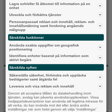
Sverigedemokraterna
Lagra och/eller få åtkomst till information på en
enhet
Miljöpartiet
Utveckla och förbättra tjänster
Personanpassad reklam och innehåll, reklam- och
Kristdemokraterna
innehållsmätning samt forskning angående
målgrupp
Centerpartiet
Särskilda funktioner
Liberalerna
Använda exakta uppgifter om geografisk
positionering
Vet ej
Identifiera enheter baserat på information som
aktivt begärs
Särskilda syften
Topp tre denna veckan
Säkerställa säkerhet, förhindra och upptäcka
bedrägerier samt åtgärda fel
Fastighetsägarna vill ha ny hyresmodell –
Leverera och visa reklam och innehåll
Hyresgästföreningen kritiska
Genom att acceptera tillåter du databehandling inom
Ny pastor i Equmeniakyrkan Långared
tjänsten, avslag kan påverka användarupplevelsen. Vissa
tredjepartsleverantörer kan använda sitt legitima intresse för
Då börjar tågen rulla igen: ”Vi ligger bra i fas”
att verka, du kan invända mot det eller ändra andra
inställningar när som helst genom att välja 'Inställningar'