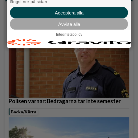
längst ner på sidan.
Senaste artiklarna
Acceptera alla
Alingsås
Avvisa alla
Integritetspolicy
Polisen varnar: Bedragarna tar inte semester
Backa/Kärra