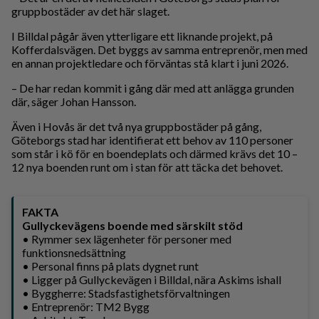
gruppbostäder av det här slaget.
I Billdal pågår även ytterligare ett liknande projekt, på
Kofferdalsvägen. Det byggs av samma entreprenör, men med
en annan projektledare och förväntas stå klart i juni 2026.
– De har redan kommit i gång där med att anlägga grunden
där, säger Johan Hansson.
Även i Hovås är det två nya gruppbostäder på gång,
Göteborgs stad har identifierat ett behov av 110 personer
som står i kö för en boendeplats och därmed krävs det 10 –
12 nya boenden runt om i stan för att täcka det behovet.
FAKTA
Gullyckevägens boende med särskilt stöd
• Rymmer sex lägenheter för personer med
funktionsnedsättning
• Personal finns på plats dygnet runt
• Ligger på Gullyckevägen i Billdal, nära Askims ishall
• Byggherre: Stadsfastighetsförvaltningen
• Entreprenör: TM2 Bygg