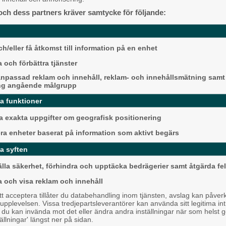
Alingsås
och dess partners kräver samtycke för följande:
räftar en stabil nivå över tid, även om
h/eller få åtkomst till information på en enhet
h tillgänglighet uppskattas av
 och förbättra tjänster
esse.
npassad reklam och innehåll, reklam- och innehållsmätning samt
ng angående målgrupp
satt starkt. Lerums kommun placerar
r en bit bakom på 73.
da funktioner
Detta händer i Alin
 exakta uppgifter om geografisk positionering
augusti
en av mätningar är varje enhet ett
era enheter baserat på information som aktivt begärs
ommunen i praktiken.
Backa/Kärra
a syften
borgsregionen (68) och i hela landet
t företagsvänliga i området.
älla säkerhet, förhindra och upptäcka bedrägerier samt åtgärda fel
ån nivåer runt 65–70 i slutet av 2010-
a och visa reklam och innehåll
 etablerat sig i toppskiktet.
 acceptera tillåter du databehandling inom tjänsten, avslag kan påver
pplevelsen. Vissa tredjepartsleverantörer kan använda sitt legitima int
r om en tillfällig topp, utan om ett
, du kan invända mot det eller ändra andra inställningar när som helst 
ringslivet, säger representanter från
tällningar' längst ner på sidan.