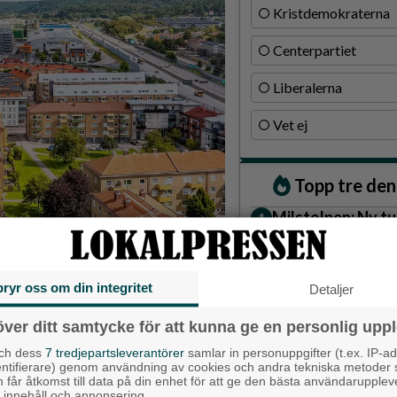
Kristdemokraterna
Centerpartiet
Liberalerna
Vet ej
Topp tre de
Milstolpen: Ny tu
plats under järn
estämma i årets NKI – Nöjd Kund Index.
Detta händer i A
augusti
bryr oss om din integritet
Detaljer
a i Göteborgsregionen när det
ingen från Sveriges Kommuner
Gatuköksklassike
över ditt samtycke för att kunna ge en personlig uppl
unen på ett Nöjd Kund Index
– nu växlar Ånga
ellt snitt.
och dess
7 tredjepartsleverantörer
samlar in personuppgifter (t.ex. IP-ad
entifierare) genom användning av cookies och andra tekniska metoder
h får åtkomst till data på din enhet för att ge den bästa användarupple
Senaste ar
at innehåll och annonsering.