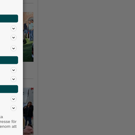
gsås 3–10
ka
resse för
genom att