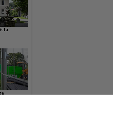
ästa
ka