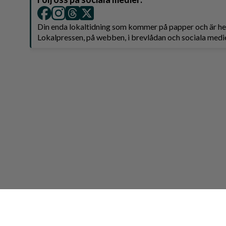
Din enda lokaltidning som kommer på papper och är 
Lokalpressen, på webben, i brevlådan och sociala medie