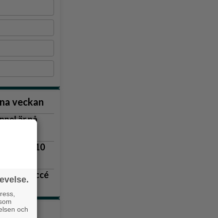
nna veckan
nnel är på
vägen
lingsås 3–10
r blev succé
evelse.
 upp
ress,
 som
velsen och
tiklarna