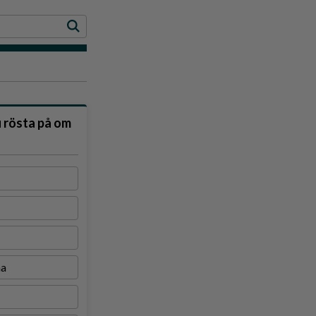
u rösta på om
na