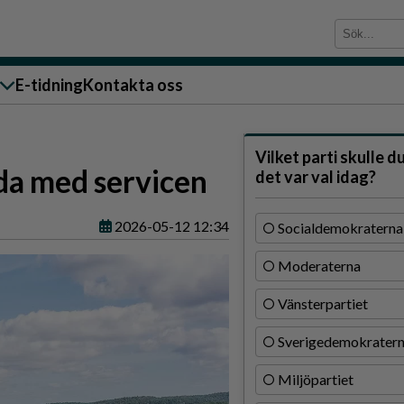
E-tidning
Kontakta oss
sändare till oss
Vilket parti skulle d
jda med servicen
det var val idag?
2026-05-12 12:34
Socialdemokraterna
Moderaterna
g
Vänsterpartiet
ärra
Sverigedemokrater
n
Miljöpartiet