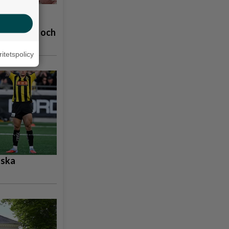
å
åpbubblor och
ritetspolicy
nska