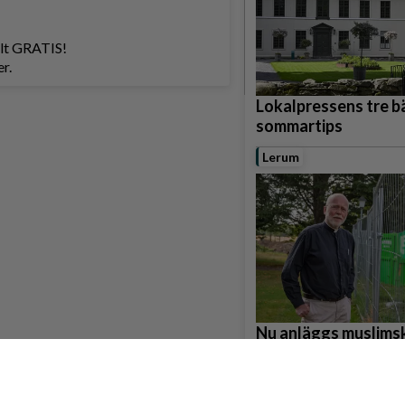
helt GRATIS!
r.
Lokalpressens tre b
sommartips
Lerum
Nu anläggs muslims
gravplatser i Gråbo
Partille