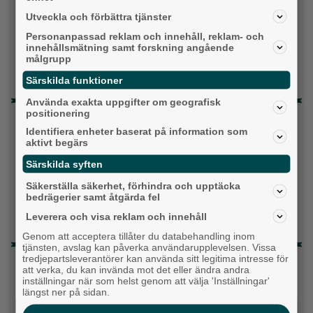
Centerpartiet
Utveckla och förbättra tjänster
Personanpassad reklam och innehåll, reklam- och
Liberalerna
innehållsmätning samt forskning angående
målgrupp
Vet ej
Särskilda funktioner
Använda exakta uppgifter om geografisk
positionering
Topp tre denna veckan
Identifiera enheter baserat på information som
aktivt begärs
Milstolpen: Ny tunnel är på plats under
järnvägen
Särskilda syften
Detta händer i Alingsås 3–10 augusti
Säkerställa säkerhet, förhindra och upptäcka
bedrägerier samt åtgärda fel
Gatuköksklassiker blev succé – nu växlar
Leverera och visa reklam och innehåll
Ånga upp
Genom att acceptera tillåter du databehandling inom
tjänsten, avslag kan påverka användarupplevelsen. Vissa
tredjepartsleverantörer kan använda sitt legitima intresse för
Senaste artiklarna
att verka, du kan invända mot det eller ändra andra
inställningar när som helst genom att välja 'Inställningar'
Alingsås
längst ner på sidan.