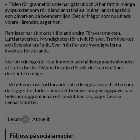
– Tiden för grannehörande har gått ut och vi har fått in många
synpunkter som rör bland annat hälsa, buller, landskapsbild
och påverkan på boendemiljön. Det är frågor som nu utreds
vidare i ärendet, säger hon.
Remisser har skickats till bland andra Försvarsmakten,
Luftfartsverket, Myndigheten för civilt försvar, Trafikverket
och Svenska kraftnät. Svar från flera av myndigheterna
inväntas fortfarande.
När utredningen är klar kommer samhällsbyggnadsnämnden
att fatta beslut. Någon tidsplan för när det kan ske finns
dock inte i nuläget.
– Vi befinner oss fortfarande i utredningsfasen och eftersom
det ligger bostäder i området behöver omgivningspåverkan
belysas noggrant innan ett beslut kan tas, säger Cecilia
Lennartsdotter.
+
Lerum
Aktuellt
Följ oss på sociala medier: