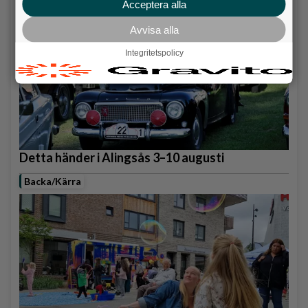
Acceptera alla
Avvisa alla
Integritetspolicy
Detta händer i Alingsås 3–10 augusti
Backa/Kärra