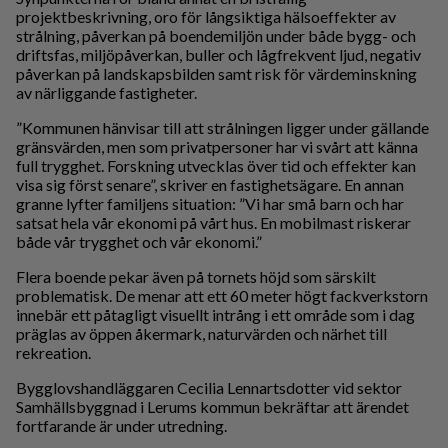
projektbeskrivning, oro för långsiktiga hälsoeffekter av
strålning, påverkan på boendemiljön under både bygg- och
driftsfas, miljöpåverkan, buller och lågfrekvent ljud, negativ
påverkan på landskapsbilden samt risk för värdeminskning
av närliggande fastigheter.
”Kommunen hänvisar till att strålningen ligger under gällande
gränsvärden, men som privatpersoner har vi svårt att känna
full trygghet. Forskning utvecklas över tid och effekter kan
visa sig först senare”, skriver en fastighetsägare. En annan
granne lyfter familjens situation: ”Vi har små barn och har
satsat hela vår ekonomi på vårt hus. En mobilmast riskerar
både vår trygghet och vår ekonomi.”
Flera boende pekar även på tornets höjd som särskilt
problematisk. De menar att ett 60 meter högt fackverkstorn
innebär ett påtagligt visuellt intrång i ett område som i dag
präglas av öppen åkermark, naturvärden och närhet till
rekreation.
Bygglovshandläggaren Cecilia Lennartsdotter vid sektor
Samhällsbyggnad i Lerums kommun bekräftar att ärendet
fortfarande är under utredning.