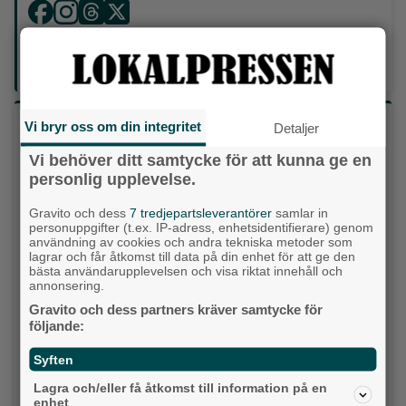
Din enda lokaltidning som kommer på papper och är helt
GRATIS!
Lokalpressen, på webben, i brevlådan och sociala medier.
Vilket parti skulle du rösta på om det var val
Vi bryr oss om din integritet
Detaljer
idag?
Vi behöver ditt samtycke för att kunna ge en
personlig upplevelse.
Socialdemokraterna
Gravito och dess
7 tredjepartsleverantörer
samlar in
personuppgifter (t.ex. IP-adress, enhetsidentifierare) genom
Moderaterna
användning av cookies och andra tekniska metoder som
lagrar och får åtkomst till data på din enhet för att ge den
Vänsterpartiet
bästa användarupplevelsen och visa riktat innehåll och
annonsering.
Sverigedemokraterna
Gravito och dess partners kräver samtycke för
följande:
Miljöpartiet
Syften
Kristdemokraterna
Lagra och/eller få åtkomst till information på en
enhet