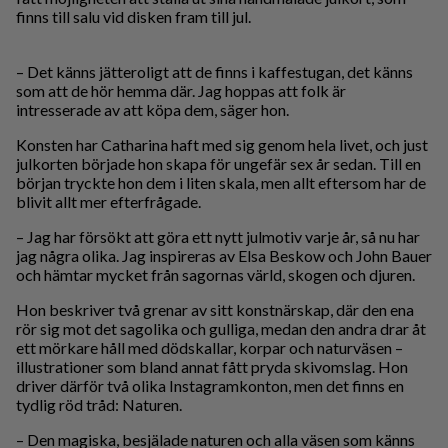
finns till salu vid disken fram till jul.
– Det känns jätteroligt att de finns i kaffestugan, det känns
som att de hör hemma där. Jag hoppas att folk är
intresserade av att köpa dem, säger hon.
Konsten har Catharina haft med sig genom hela livet, och just
julkorten började hon skapa för ungefär sex år sedan. Till en
början tryckte hon dem i liten skala, men allt eftersom har de
blivit allt mer efterfrågade.
– Jag har försökt att göra ett nytt julmotiv varje år, så nu har
jag några olika. Jag inspireras av Elsa Beskow och John Bauer
och hämtar mycket från sagornas värld, skogen och djuren.
Hon beskriver två grenar av sitt konstnärskap, där den ena
rör sig mot det sagolika och gulliga, medan den andra drar åt
ett mörkare håll med dödskallar, korpar och naturväsen –
illustrationer som bland annat fått pryda skivomslag. Hon
driver därför två olika Instagramkonton, men det finns en
tydlig röd tråd: Naturen.
– Den magiska, besjälade naturen och alla väsen som känns