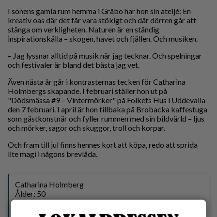
I sonens gamla rum hemma i Gråbo har hon sin ateljé: En
kreativ oas där det får vara stökigt och där dörren går att
stänga om verkligheten. Naturen är en ständig
inspirationskälla – skogen, havet och fjällen. Och musiken.
– Jag lyssnar alltid på musik när jag tecknar. Och spelningar
och festivaler är bland det bästa jag vet.
Även nästa år går i kontrasternas tecken för Catharina
Holmbergs skapande. I februari ställer hon ut på
"Dödsmässa #9 – Vintermörker" på Folkets Hus i Uddevalla
den 7 februari. I april är hon tillbaka på Brobacka kaffestuga
som gästkonstnär och fyller rummen med sin bildvärld – ljus
och mörker, sagor och skuggor, troll och korpar.
Och fram till jul finns hennes kort att köpa, redo att sprida
lite magi i någons brevlåda.
Catharina Holmberg
Ålder: 50
Bor: Gråbo
Familj: Make, två barn (27 och 15), samt en hund