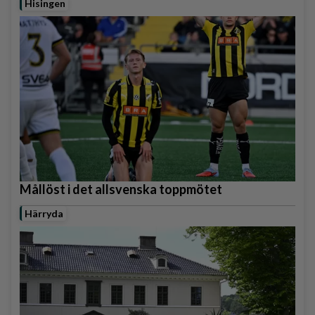
Hisingen
Mållöst i det allsvenska toppmötet
Härryda