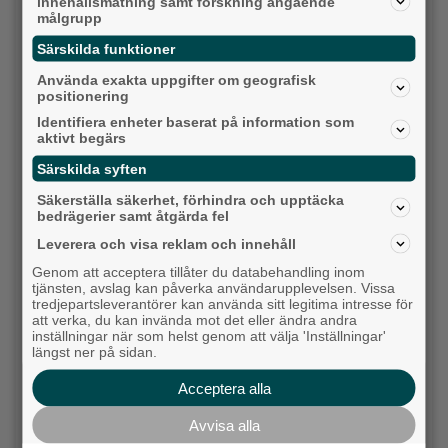
innehållsmätning samt forskning angående
Vilket parti skulle du rösta på om det var val
målgrupp
idag?
Särskilda funktioner
Använda exakta uppgifter om geografisk
Socialdemokraterna
positionering
Identifiera enheter baserat på information som
Moderaterna
aktivt begärs
Vänsterpartiet
Särskilda syften
Säkerställa säkerhet, förhindra och upptäcka
Sverigedemokraterna
bedrägerier samt åtgärda fel
Leverera och visa reklam och innehåll
Miljöpartiet
Genom att acceptera tillåter du databehandling inom
tjänsten, avslag kan påverka användarupplevelsen. Vissa
Kristdemokraterna
tredjepartsleverantörer kan använda sitt legitima intresse för
att verka, du kan invända mot det eller ändra andra
Centerpartiet
inställningar när som helst genom att välja 'Inställningar'
längst ner på sidan.
Liberalerna
Acceptera alla
Vet ej
Avvisa alla