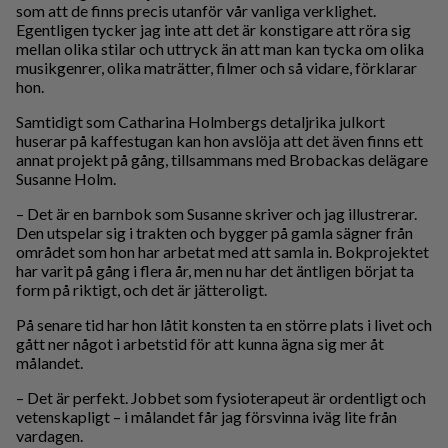
som att de finns precis utanför vår vanliga verklighet.
Egentligen tycker jag inte att det är konstigare att röra sig
mellan olika stilar och uttryck än att man kan tycka om olika
musikgenrer, olika maträtter, filmer och så vidare, förklarar
hon.
Samtidigt som Catharina Holmbergs detaljrika julkort
huserar på kaffestugan kan hon avslöja att det även finns ett
annat projekt på gång, tillsammans med Brobackas delägare
Susanne Holm.
– Det är en barnbok som Susanne skriver och jag illustrerar.
Den utspelar sig i trakten och bygger på gamla sägner från
området som hon har arbetat med att samla in. Bokprojektet
har varit på gång i flera år, men nu har det äntligen börjat ta
form på riktigt, och det är jätteroligt.
På senare tid har hon låtit konsten ta en större plats i livet och
gått ner något i arbetstid för att kunna ägna sig mer åt
målandet.
– Det är perfekt. Jobbet som fysioterapeut är ordentligt och
vetenskapligt – i målandet får jag försvinna iväg lite från
vardagen.