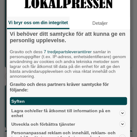
Yrke: Fysioterapeut
Intressen: Måla, natur, vandring, träning, yoga, musik och
festivaler
Instagram: @cattas_sagobilder och @eldhexan
Vi bryr oss om din integritet
Detaljer
Aktuellt: Säljer julkort på Brobacka kaffestuga fram till
jul
Vi behöver ditt samtycke för att kunna ge en
Nästa år: Medverkar med sina bilder på "Dödsmässa #9
personlig upplevelse.
– Vintermörker" på Folkets Hus i Uddevalla den 7
februari. Gästkonstnär på Brobacka i april. Arbetar med
Gravito och dess
7 tredjepartsleverantörer
samlar in
illustrationer till en barnbok baserad på lokala sägner
personuppgifter (t.ex. IP-adress, enhetsidentifierare) genom
tillsammans med Susanne Holm.
användning av cookies och andra tekniska metoder som
lagrar och får åtkomst till data på din enhet för att ge den
bästa användarupplevelsen och visa riktat innehåll och
+
Lerum
Aktuellt
annonsering.
Gravito och dess partners kräver samtycke för
följande:
Följ oss på sociala medier:
Syften
Din enda lokaltidning som kommer på papper och är helt
Lagra och/eller få åtkomst till information på en
GRATIS!
enhet
Lokalpressen, på webben, i brevlådan och sociala medier.
Utveckla och förbättra tjänster
Personanpassad reklam och innehåll, reklam- och