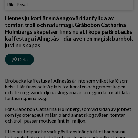
Privat
Hennes julkort är små sagovärldar fyllda av
tomtar, troll och naturmagi. Gråbobon Catharina
Holmbergs skapelser finns nu att köpa på Brobacka
kaffestuga i Alingsås – där även en magisk barnbok
just nu skapas.
Dela
Brobacka kaffestuga i Alingsås är inte som vilket kafé som
helst. Här finns också plats för konsten och gemenskapen,
och de omgivande djupa skogarna är som gjorda för att låta
fantasin spinna iväg.
För Gråbobon Catharina Holmberg, som vid sidan av jobbet
som fysioterapeut, målar bland annat skogsväsen, tomtar
och troll, passar motiven fint in i miljön.
Efter att tidigare ha varit gästkonstnär på fiket har hon nu
fått möjligheten att ställa ut sina handmålade julkort, som