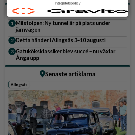
Integritetspolicy
Topp tre denna veckan
Milstolpen: Ny tunnel är på plats under
järnvägen
Detta händer i Alingsås 3–10 augusti
Gatuköksklassiker blev succé – nu växlar
Ånga upp
Senaste artiklarna
Alingsås