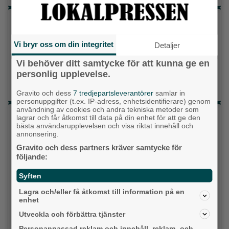
Topp tre denna veckan
Då börjar tågen rulla igen: ”Vi ligger bra i fas”
Vi bryr oss om din integritet
Detaljer
Fastighetsägarna vill ha ny hyresmodell –
Vi behöver ditt samtycke för att kunna ge en
Hyresgästföreningen kritiska
personlig upplevelse.
Detta händer i Alingsås 3–10 augusti
Gravito och dess
7 tredjepartsleverantörer
samlar in
personuppgifter (t.ex. IP-adress, enhetsidentifierare) genom
användning av cookies och andra tekniska metoder som
Senaste artiklarna
lagrar och får åtkomst till data på din enhet för att ge den
bästa användarupplevelsen och visa riktat innehåll och
annonsering.
Alingsås
Gravito och dess partners kräver samtycke för
följande:
Syften
Lagra och/eller få åtkomst till information på en
enhet
Utveckla och förbättra tjänster
Personanpassad reklam och innehåll, reklam- och