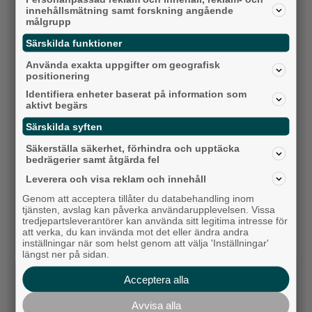
innehållsmätning samt forskning angående
målgrupp
Särskilda funktioner
Krögarnas kamp när tågen står stilla: "Vi
Använda exakta uppgifter om geografisk
försöker bara överleva”
positionering
Identifiera enheter baserat på information som
Backa/Kärra
aktivt begärs
Särskilda syften
Säkerställa säkerhet, förhindra och upptäcka
bedrägerier samt åtgärda fel
Leverera och visa reklam och innehåll
Genom att acceptera tillåter du databehandling inom
tjänsten, avslag kan påverka användarupplevelsen. Vissa
tredjepartsleverantörer kan använda sitt legitima intresse för
att verka, du kan invända mot det eller ändra andra
inställningar när som helst genom att välja 'Inställningar'
längst ner på sidan.
Karnevalstämning på Backadagen
Acceptera alla
Bjöds på trummor, såpbubblor och grillade räkor
Avvisa alla