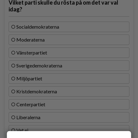
Vilket parti skulle du rösta på om det var val
idag?
Socialdemokraterna
Moderaterna
Vänsterpartiet
Sverigedemokraterna
Miljöpartiet
Kristdemokraterna
Centerpartiet
Liberalerna
Vet ej