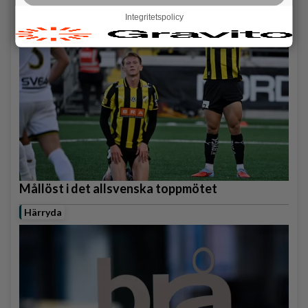
Hisingen
Integritetspolicy
Mållöst i det allsvenska toppmötet
Härryda