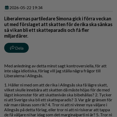
2026-05-22 19:34
Liberalernas partiledare Simona gick i förra veckan
ut med förslaget att skatten för de rika ska sänkas
så vi kan bli ett skatteparadis och få fler
miljardärer.
Dela
Med anledning av detta minst sagt kontroversiella, för att
inte säga idiotiska, förlag vill jag ställa några frågor till
Liberalerna i Alingsås.
1. Håller ni med om att de rika i Alingsås ska få lägre skatt,
vilket skulle innebära att skatten då måste höjas för de med
lägst inkomster för att skattenivån ska bibehållas? 2. Tycker
ni att Sverige ska bli ett skatteparadis? 3. Var går gränsen för
när man räknas som rik? 4. Tror ni att ni vinner nya väljare i
Alingsås på detta förlag, eller tror ni att ni riskerar att tappa
de få väljare ni har idag som det marginalparti ni är? 5. Tror ni