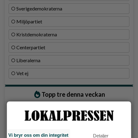
Sverigedemokraterna
Miljöpartiet
Kristdemokraterna
Centerpartiet
Liberalerna
Vet ej
Topp tre denna veckan
Fastighetsägarna vill ha ny hyresmodell –
Hyresgästföreningen kritiska
Då börjar tågen rulla igen: ”Vi ligger bra i fas”
Ny pastor i Equmeniakyrkan Långared
Vi bryr oss om din integritet
Detaljer