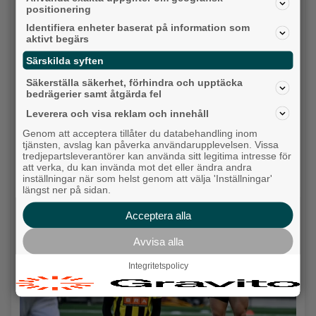
positionering
Identifiera enheter baserat på information som
aktivt begärs
Särskilda syften
Säkerställa säkerhet, förhindra och upptäcka
bedrägerier samt åtgärda fel
Leverera och visa reklam och innehåll
Genom att acceptera tillåter du databehandling inom
tjänsten, avslag kan påverka användarupplevelsen. Vissa
Karnevalstämning på Backadagen
tredjepartsleverantörer kan använda sitt legitima intresse för
Bjöds på trummor, såpbubblor och grillade räkor
att verka, du kan invända mot det eller ändra andra
inställningar när som helst genom att välja 'Inställningar'
längst ner på sidan.
Hisingen
Acceptera alla
Avvisa alla
Integritetspolicy