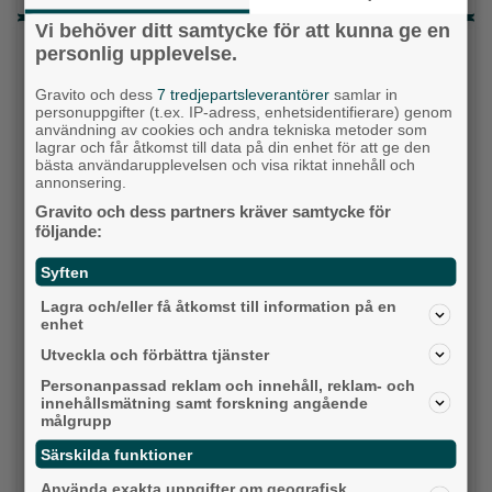
Vi behöver ditt samtycke för att kunna ge en
Senaste artiklarna
personlig upplevelse.
Alingsås
Gravito och dess
7 tredjepartsleverantörer
samlar in
personuppgifter (t.ex. IP-adress, enhetsidentifierare) genom
användning av cookies och andra tekniska metoder som
lagrar och får åtkomst till data på din enhet för att ge den
bästa användarupplevelsen och visa riktat innehåll och
annonsering.
Gravito och dess partners kräver samtycke för
följande:
Syften
Lagra och/eller få åtkomst till information på en
enhet
Utveckla och förbättra tjänster
Krögarnas kamp när tågen står stilla: "Vi
Personanpassad reklam och innehåll, reklam- och
försöker bara överleva”
innehållsmätning samt forskning angående
målgrupp
Backa/Kärra
Särskilda funktioner
Använda exakta uppgifter om geografisk