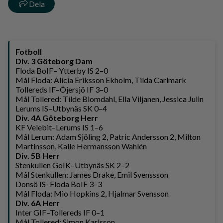
Dela
Fotboll
Div. 3 Göteborg Dam
Floda BoIF– Ytterby IS 2–0
Mål Floda: Alicia Eriksson Ekholm, Tilda Carlmark
Tollereds IF–Öjersjö IF 3–0
Mål Tollered: Tilde Blomdahl, Ella Viljanen, Jessica Julin
Lerums IS–Utbynäs SK 0–4
Div. 4A Göteborg Herr
KF Velebit–Lerums IS 1–6
Mål Lerum: Adam Sjöling 2, Patric Andersson 2, Milton
Martinsson, Kalle Hermansson Wahlén
Div. 5B Herr
Stenkullen GoIK–Utbynäs SK 2–2
Mål Stenkullen: James Drake, Emil Svenssson
Donsö IS–Floda BoIF 3–3
Mål Floda: Mio Hopkins 2, Hjalmar Svensson
Div. 6A Herr
Inter GIF–Tollereds IF 0–1
Mål Tollered: Simon Karlsson