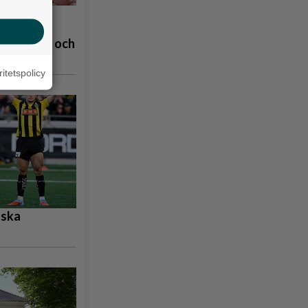
å
åpbubblor och
ritetspolicy
nska