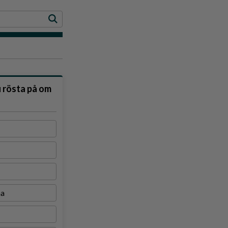
u rösta på om
na