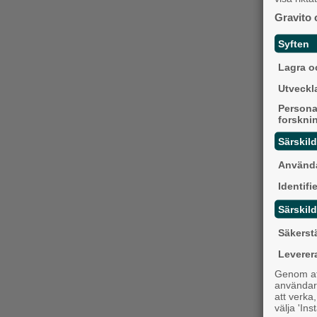
Gravito 
Syften
Lagra oc
Utveckla
Persona
forskni
Särskil
Använda
Identifi
Särskild
Säkerst
Leverer
Genom att
användaru
att verka
välja 'Ins