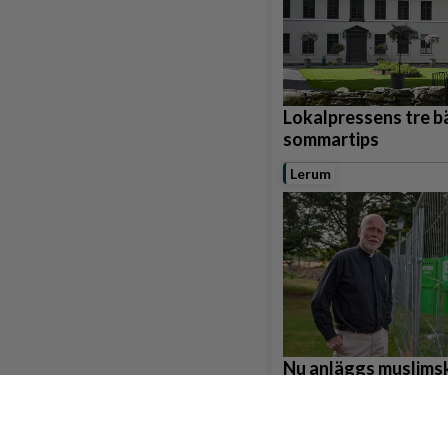
Lokalpressens tre b
sommartips
Lerum
Nu anläggs muslims
gravplatser i Gråbo
Partille