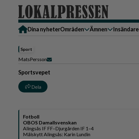
Dina nyheter
Områden
Ämnen
Insändare
Alingsås
Bostad
Skicka in
Sport
Härryda
Ekonomi
Alingsås
Mats
Persson
Lerum
Krönika
Härryda
Sportsvepet
Partille
Kultur & Nöje
Lerum
Göteborg
Familj
Partille
Dela
Backa/Kärra
Nyheter
Götebor
Hisingen
Backa/K
Näringsliv
Fotboll
Sydväst
Hisinge
Omsorg
OBOS Damallsvenskan
Alingsås IF FF–Djurgården IF 1–4
Sydväst
Politik
Målskytt Alingsås: Karin Lundin