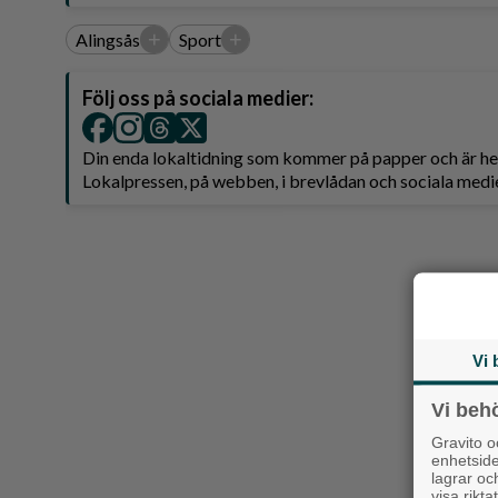
Reportage
+
+
Alingsås
Sport
Sport
Trafik
Följ oss på sociala medier:
Din enda lokaltidning som kommer på papper och är 
Lokalpressen, på webben, i brevlådan och sociala medie
Vi 
Vi beh
Gravito 
enhetsid
lagrar oc
visa rikt