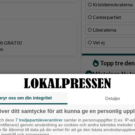
Kristdemokraterna
Centerpartiet
Liberalerna
Vet ej
helt GRATIS!
r.
Topp tre de
Milstolpen: Ny tu
plats under järn
Detta händer i A
augusti
bryr oss om din integritet
Detaljer
Gatuköksklassike
över ditt samtycke för att kunna ge en personlig uppl
– nu växlar Ånga
och dess
7 tredjepartsleverantörer
samlar in personuppgifter (t.ex. IP-ad
entifierare) genom användning av cookies och andra tekniska metoder
h får åtkomst till data på din enhet för att ge den bästa användarupple
Senaste ar
at innehåll och annonsering.