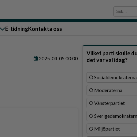
E-tidning
Kontakta oss
sändare till oss
Vilket parti skulle d
2025-04-05 00:00
det var val idag?
Socialdemokraterna
Moderaterna
g
Vänsterpartiet
ärra
Sverigedemokrater
n
Miljöpartiet