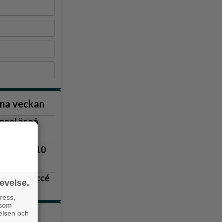
nna veckan
nnel är på
vägen
lingsås 3–10
r blev succé
evelse.
 upp
ress,
 som
velsen och
tiklarna