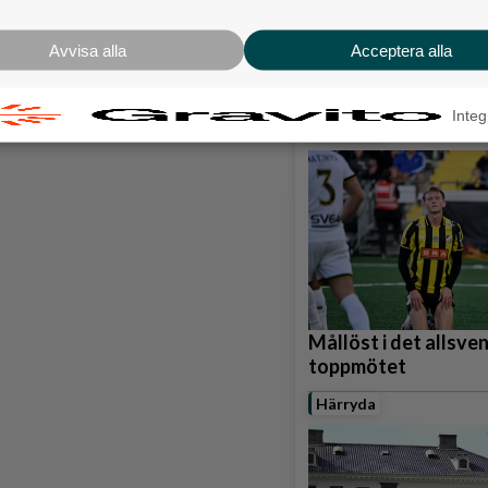
Karnevalstämning p
Backadagen
Avvisa alla
Acceptera alla
Bjöds på trummor, s
grillade räkor
Integ
Hisingen
Mållöst i det allsve
toppmötet
Härryda