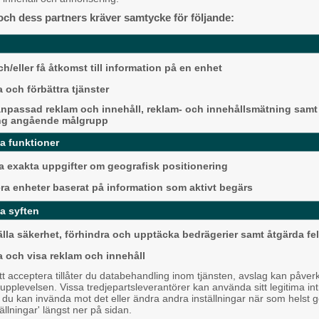
Alingsås
och dess partners kräver samtycke för följande:
h/eller få åtkomst till information på en enhet
 och förbättra tjänster
npassad reklam och innehåll, reklam- och innehållsmätning samt
ng angående målgrupp
da funktioner
Detta händer i Alin
 exakta uppgifter om geografisk positionering
augusti
era enheter baserat på information som aktivt begärs
Backa/Kärra
a syften
älla säkerhet, förhindra och upptäcka bedrägerier samt åtgärda fel
a och visa reklam och innehåll
 acceptera tillåter du databehandling inom tjänsten, avslag kan påver
pplevelsen. Vissa tredjepartsleverantörer kan använda sitt legitima int
, du kan invända mot det eller ändra andra inställningar när som helst 
tällningar' längst ner på sidan.