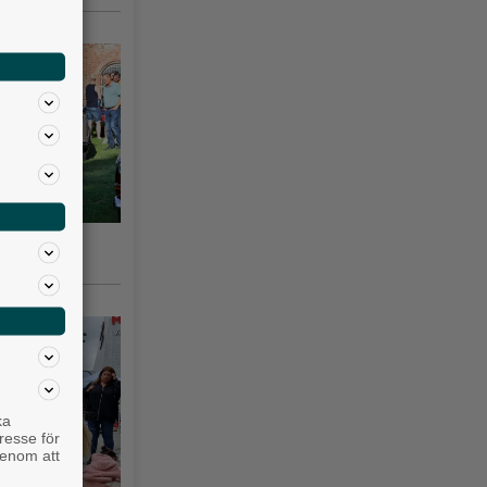
gsås 3–10
ka
resse för
genom att