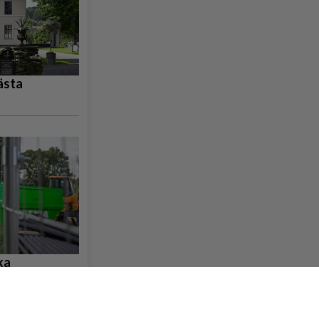
ästa
ka