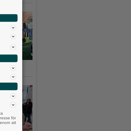
gsås 3–10
ka
resse för
genom att