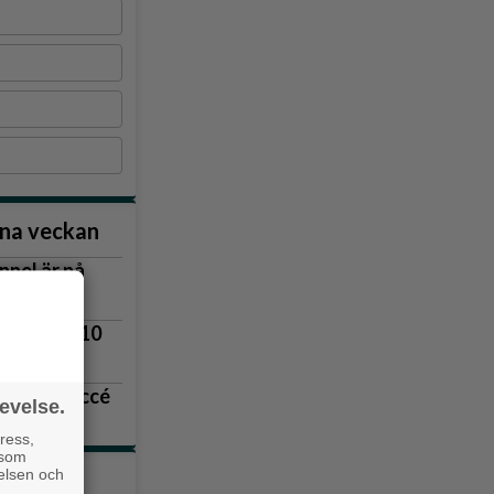
nna veckan
nnel är på
vägen
lingsås 3–10
r blev succé
evelse.
 upp
ress,
 som
velsen och
tiklarna