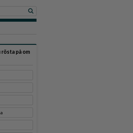
u rösta på om
na