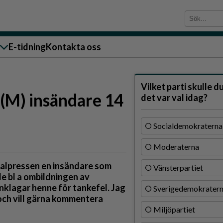
E-tidning
Kontakta oss
sändare till oss
Vilket parti skulle d
 (M) insändare 14
det var val idag?
Socialdemokraterna
Moderaterna
g
kalpressen en insändare som
Vänsterpartiet
ärra
de bl a ombildningen av
anklagar henne för tankefel. Jag
Sverigedemokrater
n
 och vill gärna kommentera
Miljöpartiet