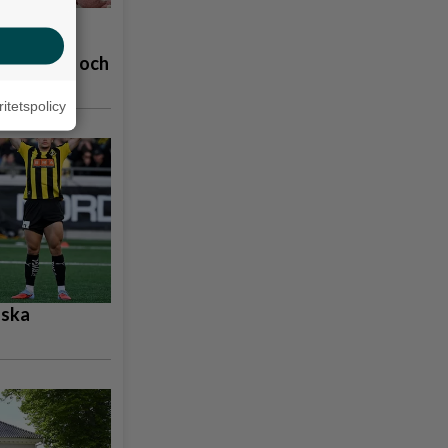
å
åpbubblor och
ritetspolicy
nska