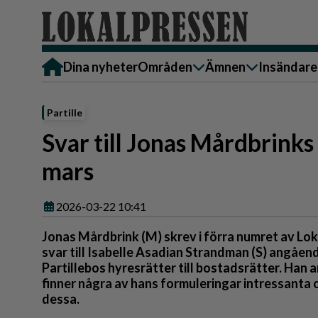
Dina nyheter
Områden
Ämnen
Insändare
Alingsås
Bostad
Skicka in
Partille
Härryda
Ekonomi
Alingsås
Svar till Jonas Mårdbrinks
Lerum
Krönika
Härryda
mars
Partille
Kultur & Nöje
Lerum
Göteborg
Familj
Partille
2026-03-22 10:41
Backa/Kärra
Nyheter
Götebor
Jonas Mårdbrink (M) skrev i förra numret av Lo
Hisingen
Backa/K
Näringsliv
svar till Isabelle Asadian Strandman (S) angåen
Partillebos hyresrätter till bostadsrätter. Han 
Sydväst
Hisinge
Omsorg
finner några av hans formuleringar intressanta
Sydväst
Politik
dessa.