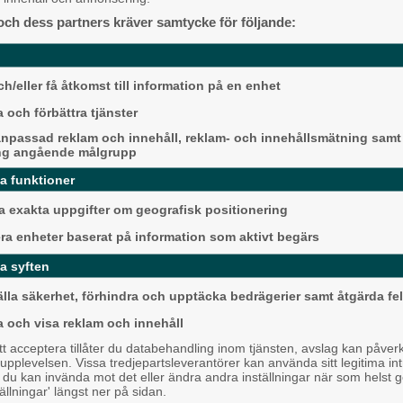
ostadsrätter som Partillebo gör,
Alingsås
och dess partners kräver samtycke för följande:
nomiska förutsättningarna att köpa.
h/eller få åtkomst till information på en enhet
 och förbättra tjänster
npassad reklam och innehåll, reklam- och innehållsmätning samt
ng angående målgrupp
da funktioner
Detta händer i Alin
 exakta uppgifter om geografisk positionering
augusti
helt GRATIS!
era enheter baserat på information som aktivt begärs
r.
Backa/Kärra
a syften
älla säkerhet, förhindra och upptäcka bedrägerier samt åtgärda fel
a och visa reklam och innehåll
 acceptera tillåter du databehandling inom tjänsten, avslag kan påver
pplevelsen. Vissa tredjepartsleverantörer kan använda sitt legitima int
, du kan invända mot det eller ändra andra inställningar när som helst 
tällningar' längst ner på sidan.