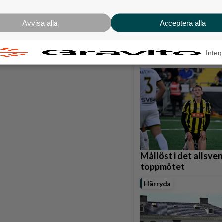
Karnevalstämning p
Backadagen
Avvisa alla
Acceptera alla
Bjöds på trummor, s
grillade räkor
Integ
Hisingen
Mållöst i det allsve
toppmötet
Härryda