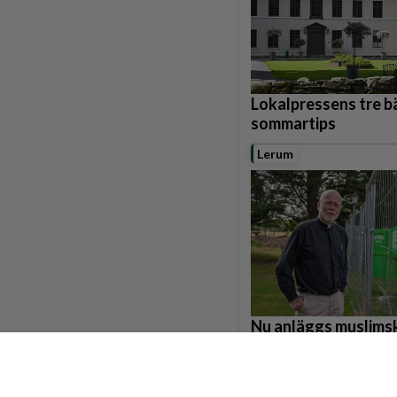
Lokalpressens tre b
sommartips
Lerum
Nu anläggs muslims
gravplatser i Gråbo
Partille