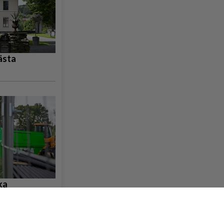
ästa
ka