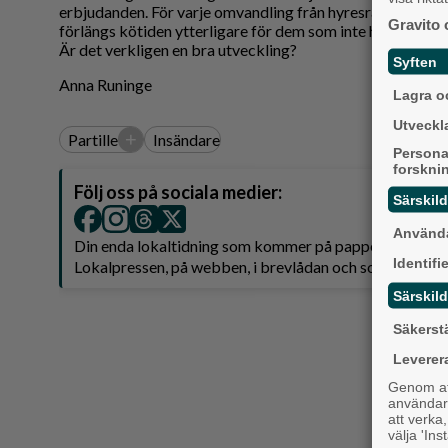
erbjudanden. För varje omvandling från hyresrätter till b
Gravito 
förlängs kötiden ytterligare för dem som inte har de eko
Är det verkligen en bra utveckling?
Syften
Anna Runinge
Lagra oc
Utveckla
+
Partille
Insändare
Persona
forskni
Följ oss på sociala medier:
Särskil
Använda
Din enda lokaltidning som kommer på papper och är 
Identifi
Lokalpressen, på webben, i brevlådan och sociala medie
Särskild
Säkerst
Leverer
Genom att
användaru
att verka
välja 'Ins