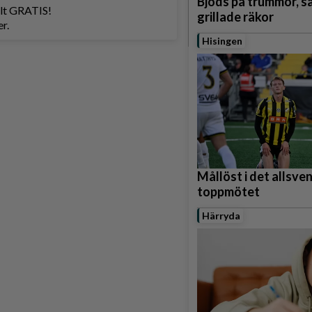
Bjöds på trummor, s
helt GRATIS!
grillade räkor
r.
Hisingen
Mållöst i det allsve
toppmötet
Härryda