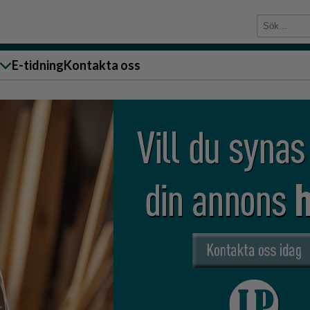
E-tidning
Kontakta oss
sändare till oss
g
ärra
n