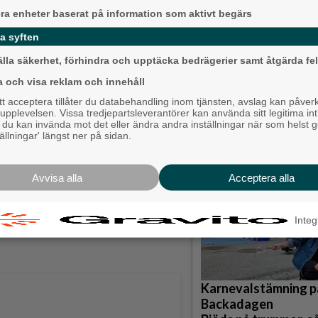
era enheter baserat på information som aktivt begärs
 utmaningar och möjligheter och det är
a syften
säger akvarellmålaren Susanne
älla säkerhet, förhindra och upptäcka bedrägerier samt åtgärda fel
a och visa reklam och innehåll
 beskriver sina verk som att ”varje
 acceptera tillåter du databehandling inom tjänsten, avslag kan påver
Krögarnas kamp när
t att ”färgerna är mina bästa vänner
pplevelsen. Vissa tredjepartsleverantörer kan använda sitt legitima int
stilla: "Vi försöker 
, du kan invända mot det eller ändra andra inställningar när som helst 
tällningar' längst ner på sidan.
 mest långväga gästen, Annika
Backa/Kärra
Avvisa alla
Acceptera alla
m jag på något vis, säger skåningen.
dag klockan 12-16.
Integ
Karnevalstämning p
Backadagen