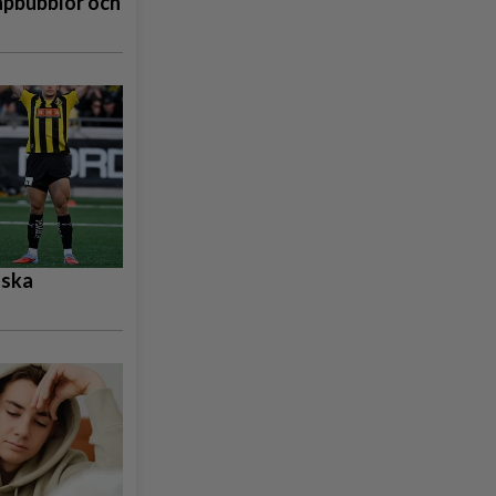
åpbubblor och
nska