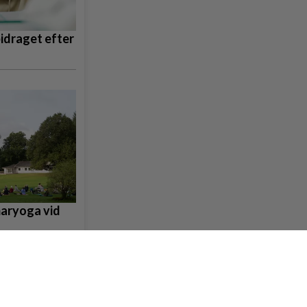
bidraget efter
maryoga vid