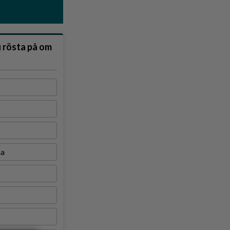
u rösta på om
na