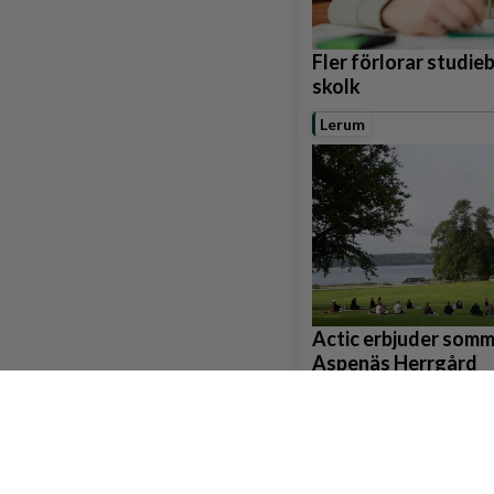
Fler förlorar studie
skolk
Lerum
Actic erbjuder som
Aspenäs Herrgård
Partille