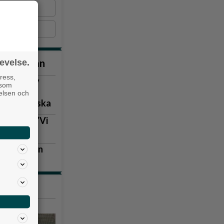
nna veckan
evelse.
ress,
vill ha ny
 som
velsen och
gen kritiska
lla igen: ”Vi
eniakyrkan
tiklarna