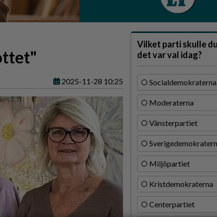
Vilket parti skulle d
ottet"
det var val idag?
2025-11-28 10:25
Socialdemokraterna
Moderaterna
Vänsterpartiet
Sverigedemokrater
Miljöpartiet
Kristdemokraterna
Centerpartiet