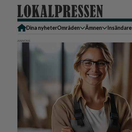
Dina nyheter
Områden
Ämnen
Insändare
Alingsås
Bostad
Skicka in
Härryda
Ekonomi
Alingsås
Lerum
Krönika
Härryda
Partille
Kultur & Nöje
Lerum
Göteborg
Familj
Partille
Backa/Kärra
Nyheter
Götebor
Hisingen
Backa/K
Näringsliv
Sydväst
Hisinge
Omsorg
Sydväst
Politik