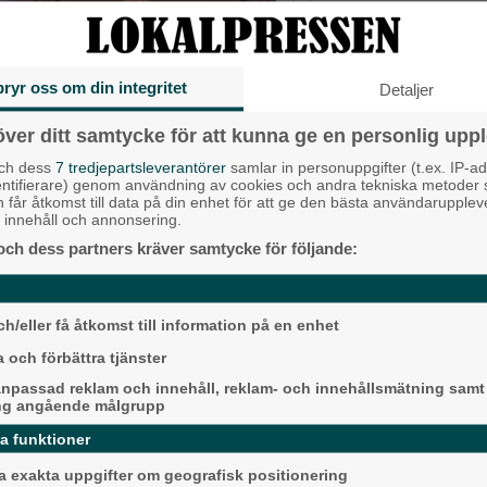
Liberalerna
Vet ej
bryr oss om din integritet
Detaljer
Topp tre de
över ditt samtycke för att kunna ge en personlig uppl
och dess
7 tredjepartsleverantörer
samlar in personuppgifter (t.ex. IP-ad
 just nu aktuella i utställningen på
Fastighetsägarna 
entifierare) genom användning av cookies och andra tekniska metoder
hyresmodell –
h får åtkomst till data på din enhet för att ge den bästa användarupple
at innehåll och annonsering.
Hyresgästförenin
llning för året.
och dess partners kräver samtycke för följande:
Då börjar tågen ru
ariationsrik utställning! säger
ligger bra i fas”
medlemsutskicket.
Ny pastor i Equm
h/eller få åtkomst till information på en enhet
Långared
 och förbättra tjänster
npassad reklam och innehåll, reklam- och innehållsmätning samt
Senaste ar
ng angående målgrupp
 pågår på Partille herrgård, även känt
da funktioner
Alingsås
 exakta uppgifter om geografisk positionering
ina Gillgren (Göteborg) och Susanne