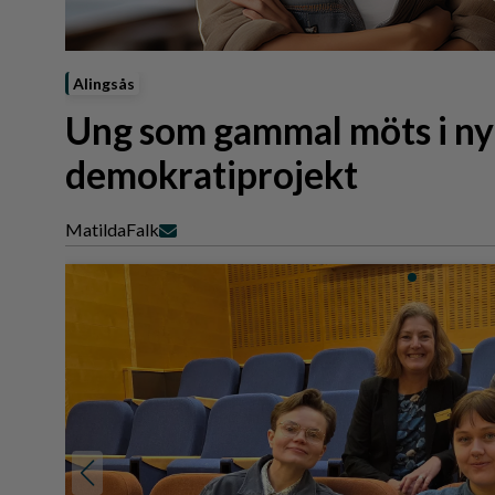
Reportage
Sport
Trafik
Alingsås
Ung som gammal möts i ny
demokratiprojekt
Matilda
Falk