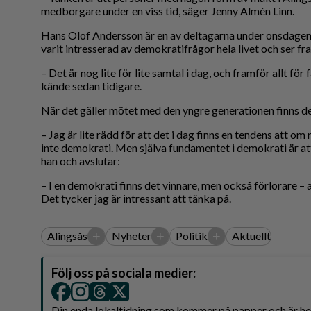
medborgare under en viss tid, säger Jenny Almèn Linn.
Hans Olof Andersson är en av deltagarna under onsdagen
varit intresserad av demokratifrågor hela livet och ser f
– Det är nog lite för lite samtal i dag, och framför allt f
kände sedan tidigare.
När det gäller mötet med den yngre generationen finns det
– Jag är lite rädd för att det i dag finns en tendens att om 
inte demokrati. Men själva fundamentet i demokrati är att
han och avslutar:
– I en demokrati finns det vinnare, men också förlorare – a
Det tycker jag är intressant att tänka på.
+
+
+
Alingsås
Nyheter
Politik
Aktuellt
Följ oss på sociala medier:
Din enda lokaltidning som kommer på papper och är 