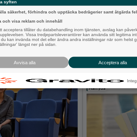
grillade räkor
a syften
Hisingen
älla säkerhet, förhindra och upptäcka bedrägerier samt åtgärda fel
ras perspektiv. Det handlar också om
på mig? Där kan erfarenheterna skilja
a och visa reklam och innehåll
 acceptera tillåter du databehandling inom tjänsten, avslag kan påver
pplevelsen. Vissa tredjepartsleverantörer kan använda sitt legitima int
kret.
, du kan invända mot det eller ändra andra inställningar när som helst 
tällningar' längst ner på sidan.
ymnasiet och Hjälmareds folkhögskola
aktiskt har att påverka och hur man
ger Jenny Almèn Linn.
Avvisa alla
Acceptera alla
Mållöst i det allsve
toppmötet
Integ
Härryda