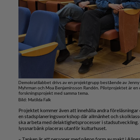
Demokratilabbet drivs av en projektgrupp bestående av Jenny 
Myhrman och Moa Benjaminsson Randén. Pilotprojektet är en d
forskningsprojekt med samma tema.
Matilda Falk
Projektet kommer även att innehålla andra föreläsningar
en stadsplaneringsworkshop där allmänhet och skolklas
ska arbeta med delaktighetsprocesser i stadsutveckling.
lyssnarbänk placeras utanför kulturhuset.
– Tanken är att personer med någon form av makt i Alingså