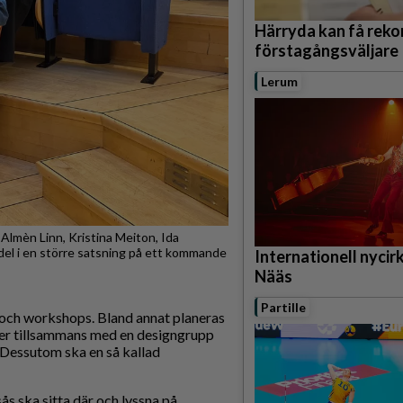
Härryda kan få rek
förstagångsväljare
Lerum
Almèn Linn, Kristina Meiton, Ida
el i en större satsning på ett kommande
Internationell nycirku
Nääs
Partille
 och workshops. Bland annat planeras
ser tillsammans med en designgrupp
 Dessutom ska en så kallad
s ska sitta där och lyssna på