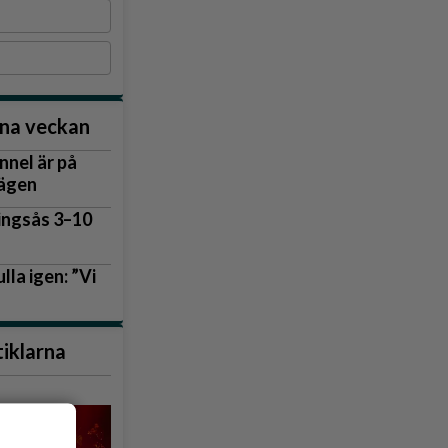
nna veckan
nnel är på
vägen
lingsås 3–10
lla igen: ”Vi
tiklarna