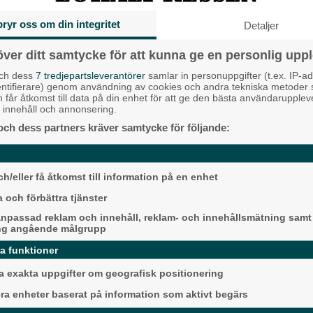
bryr oss om din integritet
Detaljer
Alingsås, där fika och demokrati
över ditt samtycke för att kunna ge en personlig uppl
och dess
7 tredjepartsleverantörer
samlar in personuppgifter (t.ex. IP-ad
sig på sambandet mellan demokrati och
entifierare) genom användning av cookies och andra tekniska metoder
ny Almèn Linn, utvecklingsstrateg på
Internationell nycirku
h får åtkomst till data på din enhet för att ge den bästa användarupple
Nääs
at innehåll och annonsering.
och dess partners kräver samtycke för följande:
ån initiativet Media och demokrati
Backa/Kärra
Det nya pilotprojekt
samhällsfrågor. På wo
Matilda Falk
h/eller få åtkomst till information på en enhet
g kring samhällsfrågor med hjälp av
na Meiton, programansvarig på
 och förbättra tjänster
npassad reklam och innehåll, reklam- och innehållsmätning samt
ng angående målgrupp
rationer. Kristina Meiton menar att
da funktioner
Karnevalstämning p
 och vara delaktig i samhället, medan
 exakta uppgifter om geografisk positionering
del av information på andra sätt. Vi
Backadagen
era enheter baserat på information som aktivt begärs
Bjöds på trummor, s