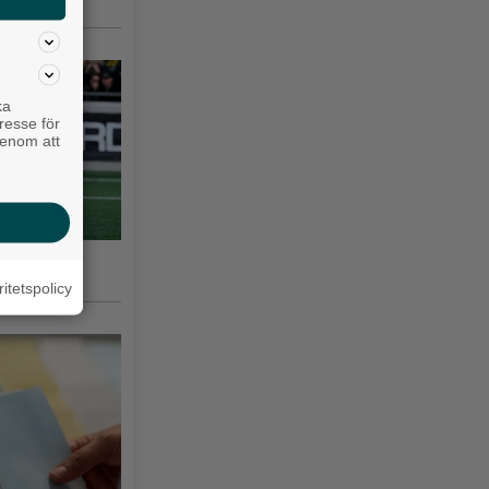
ka
resse för
genom att
nska
ritetspolicy