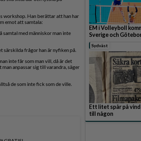
s workshop. Han berättar att han har
ram emot att samtala:
EM i Volleyboll komm
ör få samtal med människor man inte
Sverige och Götebo
Sydväst
 särskilda frågor han är nyfiken på.
man inte får som man vill, då är det
 man anpassar sig till varandra, säger
lltså de som inte fick som de ville.
Ett litet spår på vi
till någon
helt GRATIS!