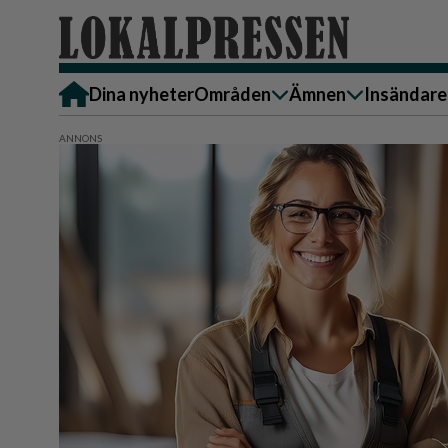
Dina nyheter
Områden
Ämnen
Insändare
Alingsås
Bostad
Skicka in
Härryda
Ekonomi
Alingsås
Lerum
Krönika
Härryda
Partille
Kultur & Nöje
Lerum
Göteborg
Familj
Partille
Backa/Kärra
Nyheter
Götebor
Hisingen
Backa/K
Näringsliv
Sydväst
Hisinge
Omsorg
Sydväst
Politik