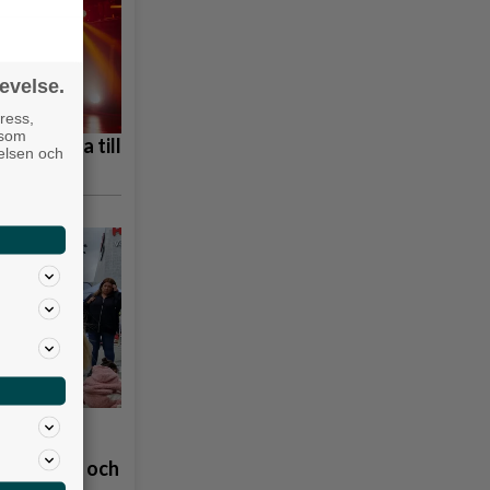
evelse.
ress,
 som
s tillbaka till
velsen och
et Demokratilabbet vill skapa generationsmöten och större engagemang 
rkshopen den 21 januari deltog alingsåsaren Hans Olof Andersson, 84.
å
åpbubblor och