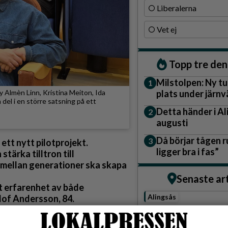
Liberalerna
Vet ej
Topp tre de
Milstolpen: Ny tu
 Almèn Linn, Kristina Meiton, Ida
plats under järn
el i en större satsning på ett
Detta händer i A
augusti
Då börjar tågen ru
 ett nytt pilotprojekt.
ligger bra i fas”
tärka tilltron till
mellan generationer ska skapa
Senaste ar
t erfarenhet av både
Alingsås
Olof Andersson, 84.