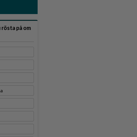
u rösta på om
na