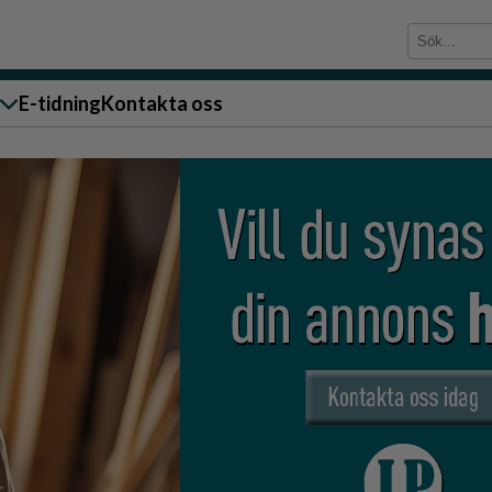
E-tidning
Kontakta oss
sändare till oss
g
ärra
n