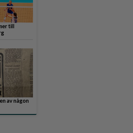
er till
rg
nden av någon