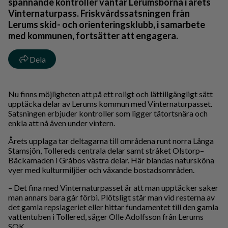
spännande kontroller väntar Lerumsborna i årets
Vinternaturpass. Friskvårdssatsningen från
Lerums skid- och orienteringsklubb, i samarbete
med kommunen, fortsätter att engagera.
Dela
Nu finns möjligheten att på ett roligt och lättillgängligt sätt
upptäcka delar av Lerums kommun med Vinternaturpasset.
Satsningen erbjuder kontroller som ligger tätortsnära och
enkla att nå även under vintern.
Årets upplaga tar deltagarna till områdena runt norra Långa
Stamsjön, Tollereds centrala delar samt stråket Olstorp–
Bäckamaden i Gråbos västra delar. Här blandas natursköna
vyer med kulturmiljöer och växande bostadsområden.
– Det fina med Vinternaturpasset är att man upptäcker saker
man annars bara går förbi. Plötsligt står man vid resterna av
det gamla repslageriet eller hittar fundamentet till den gamla
vattentuben i Tollered, säger Olle Adolfsson från Lerums
SOK.