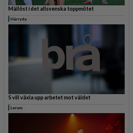
Mållöst i det allsvenska toppmötet
Härryda
S vill växla upp arbetet mot våldet
Lerum