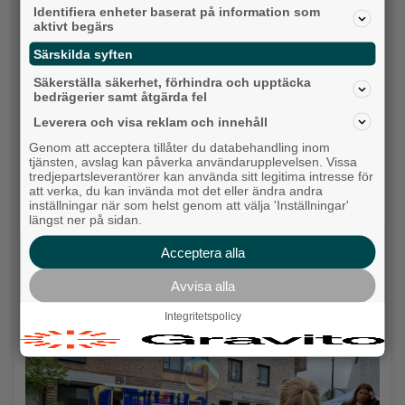
Identifiera enheter baserat på information som
Alingsås
aktivt begärs
Särskilda syften
Säkerställa säkerhet, förhindra och upptäcka
bedrägerier samt åtgärda fel
Leverera och visa reklam och innehåll
Genom att acceptera tillåter du databehandling inom
tjänsten, avslag kan påverka användarupplevelsen. Vissa
tredjepartsleverantörer kan använda sitt legitima intresse för
att verka, du kan invända mot det eller ändra andra
inställningar när som helst genom att välja 'Inställningar'
längst ner på sidan.
Acceptera alla
Krögarnas kamp när tågen står stilla: "Vi
försöker bara överleva”
Avvisa alla
Backa/Kärra
Integritetspolicy