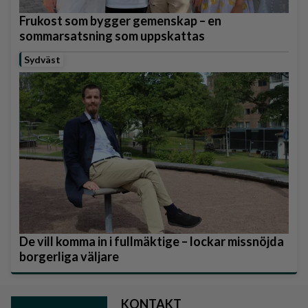
Frukost som bygger gemenskap – en
sommarsatsning som uppskattas
Sydväst
De vill komma in i fullmäktige – lockar missnöjda
borgerliga väljare
KONTAKT