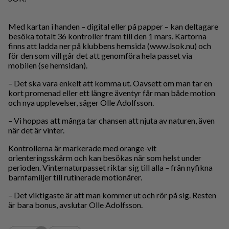
Med kartan i handen – digital eller på papper – kan deltagare
besöka totalt 36 kontroller fram till den 1 mars. Kartorna
finns att ladda ner på klubbens hemsida (www.lsok.nu) och
för den som vill går det att genomföra hela passet via
mobilen (se hemsidan).
– Det ska vara enkelt att komma ut. Oavsett om man tar en
kort promenad eller ett längre äventyr får man både motion
och nya upplevelser, säger Olle Adolfsson.
– Vi hoppas att många tar chansen att njuta av naturen, även
när det är vinter.
Kontrollerna är markerade med orange-vit
orienteringsskärm och kan besökas när som helst under
perioden. Vinternaturpasset riktar sig till alla – från nyfikna
barnfamiljer till rutinerade motionärer.
– Det viktigaste är att man kommer ut och rör på sig. Resten
är bara bonus, avslutar Olle Adolfsson.