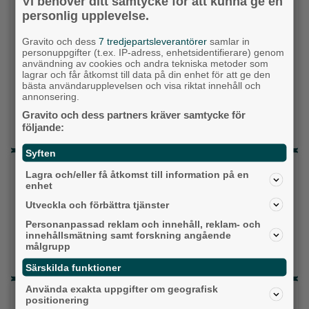
Vi behöver ditt samtycke för att kunna ge en
Miljöpartiet
personlig upplevelse.
Kristdemokraterna
Gravito och dess
7 tredjepartsleverantörer
samlar in
personuppgifter (t.ex. IP-adress, enhetsidentifierare) genom
användning av cookies och andra tekniska metoder som
Centerpartiet
lagrar och får åtkomst till data på din enhet för att ge den
bästa användarupplevelsen och visa riktat innehåll och
Liberalerna
annonsering.
Gravito och dess partners kräver samtycke för
Vet ej
följande:
Syften
Topp tre denna veckan
Lagra och/eller få åtkomst till information på en
enhet
Då börjar tågen rulla igen: ”Vi ligger bra i fas”
Utveckla och förbättra tjänster
Fastighetsägarna vill ha ny hyresmodell –
Personanpassad reklam och innehåll, reklam- och
Hyresgästföreningen kritiska
innehållsmätning samt forskning angående
målgrupp
Detta händer i Alingsås 3–10 augusti
Särskilda funktioner
Använda exakta uppgifter om geografisk
Senaste artiklarna
positionering