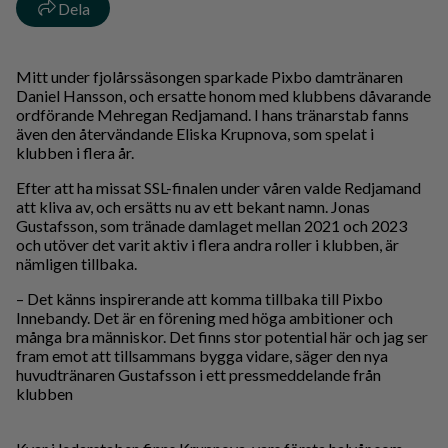
Dela
Mitt under fjolårssäsongen sparkade Pixbo damtränaren
Daniel Hansson, och ersatte honom med klubbens dåvarande
ordförande Mehregan Redjamand. I hans tränarstab fanns
även den återvändande Eliska Krupnova, som spelat i
klubben i flera år.
Efter att ha missat SSL-finalen under våren valde Redjamand
att kliva av, och ersätts nu av ett bekant namn. Jonas
Gustafsson, som tränade damlaget mellan 2021 och 2023
och utöver det varit aktiv i flera andra roller i klubben, är
nämligen tillbaka.
– Det känns inspirerande att komma tillbaka till Pixbo
Innebandy. Det är en förening med höga ambitioner och
många bra människor. Det finns stor potential här och jag ser
fram emot att tillsammans bygga vidare, säger den nya
huvudtränaren Gustafsson i ett pressmeddelande från
klubben