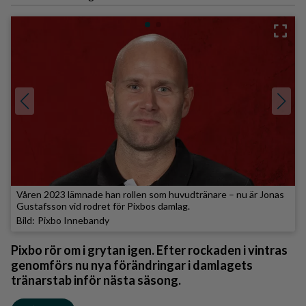
Våren 2023 lämnade han rollen som huvudtränare – nu är Jonas
Gustafsson vid rodret för Pixbos damlag.
Pixbo Innebandy
Pixbo rör om i grytan igen. Efter rockaden i vintras
genomförs nu nya förändringar i damlagets
tränarstab inför nästa säsong.