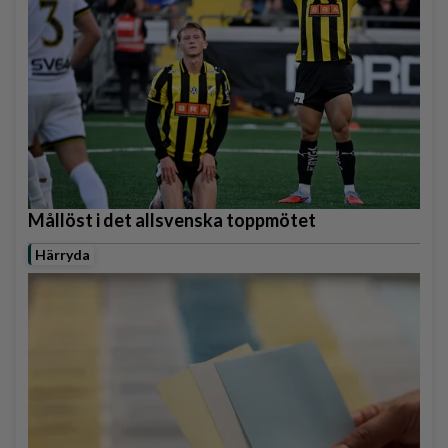
Mållöst i det allsvenska toppmötet
Härryda