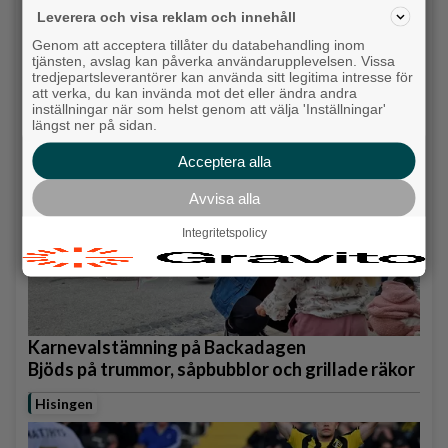
Leverera och visa reklam och innehåll
Genom att acceptera tillåter du databehandling inom
Ny pastor i Equmeniakyrkan Långared
tjänsten, avslag kan påverka användarupplevelsen. Vissa
tredjepartsleverantörer kan använda sitt legitima intresse för
Backa/Kärra
att verka, du kan invända mot det eller ändra andra
inställningar när som helst genom att välja 'Inställningar'
längst ner på sidan.
Acceptera alla
Avvisa alla
Integritetspolicy
Karnevalstämning på Backadagen
Bjöds på trummor, såpbubblor och grillade räkor
Hisingen