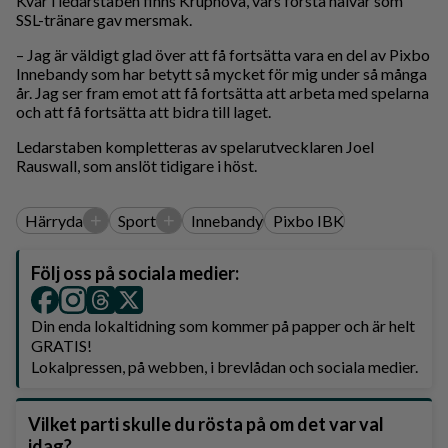
Kvar i ledarstaben finns Krupnova, vars första halvår som
SSL-tränare gav mersmak.
– Jag är väldigt glad över att få fortsätta vara en del av Pixbo
Innebandy som har betytt så mycket för mig under så många
år. Jag ser fram emot att få fortsätta att arbeta med spelarna
och att få fortsätta att bidra till laget.
Ledarstaben kompletteras av spelarutvecklaren Joel
Rauswall, som anslöt tidigare i höst.
+
+
Härryda
Sport
Innebandy
Pixbo IBK
Följ oss på sociala medier:
Din enda lokaltidning som kommer på papper och är helt
GRATIS!
Lokalpressen, på webben, i brevlådan och sociala medier.
Vilket parti skulle du rösta på om det var val
idag?