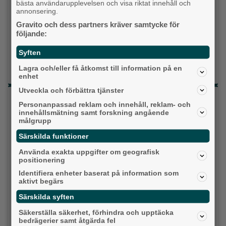
bästa användarupplevelsen och visa riktat innehåll och
Topp tre denna veckan
annonsering.
Milstolpen: Ny tunnel är på plats under
Gravito och dess partners kräver samtycke för
följande:
järnvägen
Då börjar tågen rulla igen: ”Vi ligger bra i fas”
Syften
Lagra och/eller få åtkomst till information på en
Detta händer i Alingsås 3–10 augusti
enhet
Utveckla och förbättra tjänster
Senaste artiklarna
Personanpassad reklam och innehåll, reklam- och
innehållsmätning samt forskning angående
Alingsås
målgrupp
Särskilda funktioner
Använda exakta uppgifter om geografisk
positionering
Identifiera enheter baserat på information som
aktivt begärs
Särskilda syften
Säkerställa säkerhet, förhindra och upptäcka
bedrägerier samt åtgärda fel