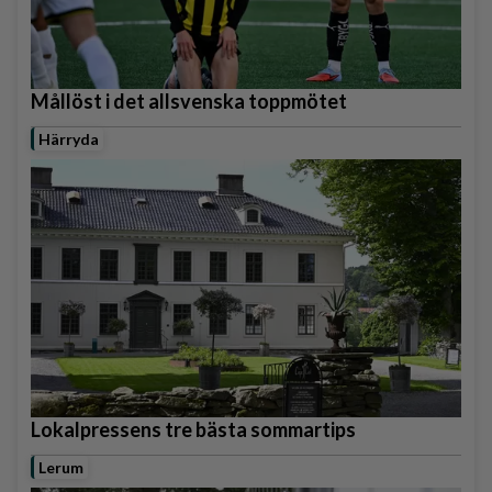
Mållöst i det allsvenska toppmötet
Härryda
Lokalpressens tre bästa sommartips
Lerum