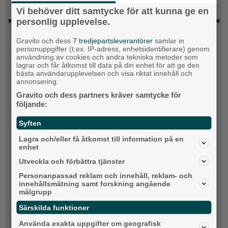
Ånga upp
Vi behöver ditt samtycke för att kunna ge en
personlig upplevelse.
Senaste artiklarna
Gravito och dess
7 tredjepartsleverantörer
samlar in
personuppgifter (t.ex. IP-adress, enhetsidentifierare) genom
Alingsås
användning av cookies och andra tekniska metoder som
lagrar och får åtkomst till data på din enhet för att ge den
bästa användarupplevelsen och visa riktat innehåll och
annonsering.
Gravito och dess partners kräver samtycke för
följande:
Syften
Lagra och/eller få åtkomst till information på en
enhet
Utveckla och förbättra tjänster
Personanpassad reklam och innehåll, reklam- och
innehållsmätning samt forskning angående
Detta händer i Alingsås 3–10 augusti
målgrupp
Backa/Kärra
Särskilda funktioner
Använda exakta uppgifter om geografisk