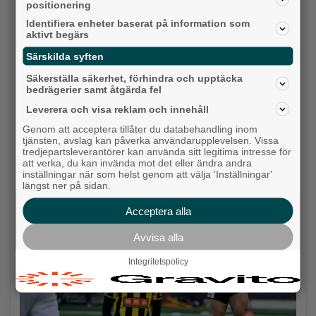
positionering
Identifiera enheter baserat på information som
aktivt begärs
Särskilda syften
Säkerställa säkerhet, förhindra och upptäcka
bedrägerier samt åtgärda fel
Leverera och visa reklam och innehåll
Genom att acceptera tillåter du databehandling inom
tjänsten, avslag kan påverka användarupplevelsen. Vissa
tredjepartsleverantörer kan använda sitt legitima intresse för
Karnevalstämning på Backadagen
att verka, du kan invända mot det eller ändra andra
Bjöds på trummor, såpbubblor och grillade räkor
inställningar när som helst genom att välja 'Inställningar'
längst ner på sidan.
Hisingen
Acceptera alla
Avvisa alla
Integritetspolicy