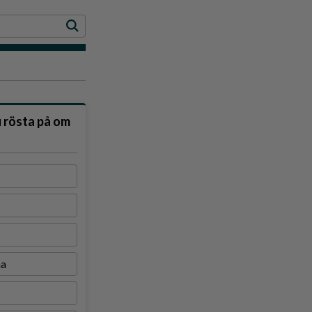
u rösta på om
na