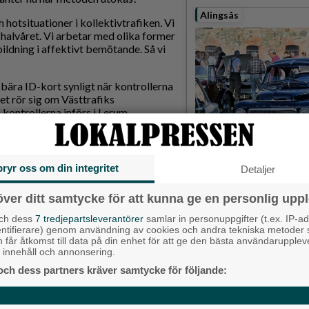
Alingsås
h hotsituationer i kollektivtrafiken. Vi
 halvåret. Vi arbetar med olika former
ildning i affektivt bemötande. Så vi
bära ID-kort synligt när kontrollerna
det rör sig om Västtrafiks
a kontrollerna införs i Lerum.
hättan, sedan lägger vi nästa
Detta händer i Alin
augusti
bryr oss om din integritet
Detaljer
Backa/Kärra
över ditt samtycke för att kunna ge en personlig uppl
och dess
7 tredjepartsleverantörer
samlar in personuppgifter (t.ex. IP-ad
entifierare) genom användning av cookies och andra tekniska metoder
h får åtkomst till data på din enhet för att ge den bästa användarupple
at innehåll och annonsering.
helt GRATIS!
och dess partners kräver samtycke för följande:
r.