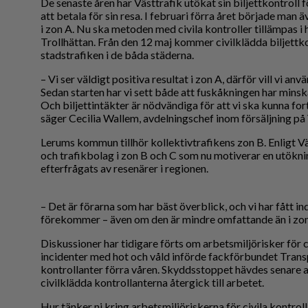
De senaste åren har Västtrafik utökat sin biljettkontroll 
Reportage
att betala för sin resa. I februari förra året började man
Sport
i zon A. Nu ska metoden med civila kontroller tillämpas i 
Trollhättan. Från den 12 maj kommer civilklädda biljettko
Trafik
stadstrafiken i de båda städerna.
– Vi ser väldigt positiva resultat i zon A, därför vill vi an
Sedan starten har vi sett både att fuskåkningen har minska
Och biljettintäkter är nödvändiga för att vi ska kunna for
säger Cecilia Wallem, avdelningschef inom försäljning på 
Lerums kommun tillhör kollektivtrafikens zon B. Enligt Väs
och trafikbolag i zon B och C som nu motiverar en utöknin
efterfrågats av resenärer i regionen.
– Det är förarna som har bäst överblick, och vi har fått i
förekommer – även om den är mindre omfattande än i zon 
Diskussioner har tidigare förts om arbetsmiljörisker för ci
incidenter med hot och våld införde fackförbundet Transp
kontrollanter förra våren. Skyddsstoppet hävdes senare 
civilklädda kontrollanterna återgick till arbetet.
Hur tänker ni kring arbetsmiljöriskerna för civila kontro