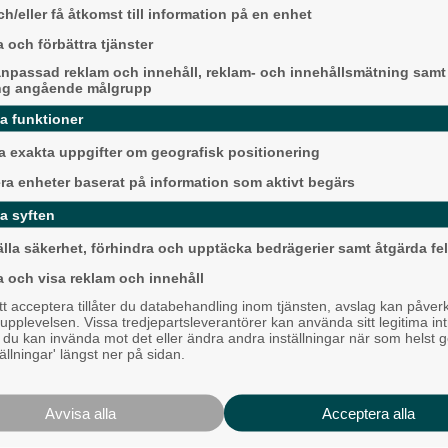
h/eller få åtkomst till information på en enhet
Karnevalstämning p
Backadagen
 och förbättra tjänster
Bjöds på trummor, s
npassad reklam och innehåll, reklam- och innehållsmätning samt
grillade räkor
ng angående målgrupp
da funktioner
Hisingen
 exakta uppgifter om geografisk positionering
era enheter baserat på information som aktivt begärs
a syften
älla säkerhet, förhindra och upptäcka bedrägerier samt åtgärda fel
a och visa reklam och innehåll
 acceptera tillåter du databehandling inom tjänsten, avslag kan påver
Mållöst i det allsve
pplevelsen. Vissa tredjepartsleverantörer kan använda sitt legitima int
toppmötet
, du kan invända mot det eller ändra andra inställningar när som helst 
tällningar' längst ner på sidan.
Härryda
Avvisa alla
Acceptera alla