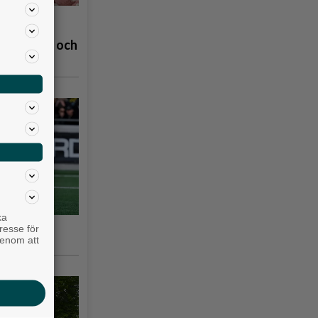
å
åpbubblor och
ka
nska
resse för
genom att