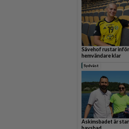
Sävehof rustar infö
hemvändare klar
Sydväst
Askimsbadet är stan
havsbad