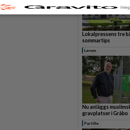
Integ
Lokalpressens tre b
sommartips
Lerum
Nu anläggs muslims
gravplatser i Gråbo
Partille