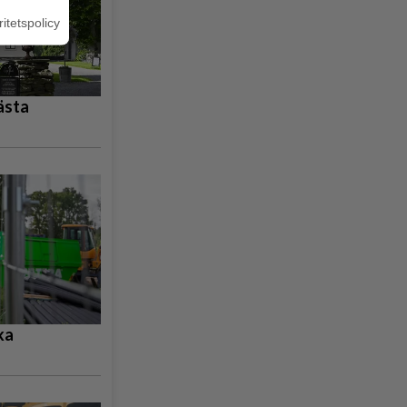
ritetspolicy
ästa
ka