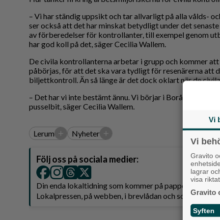
– Vi har ständig uppsikt och tar allvarligt på alla vålds- oc
ser också att det har minskat betydligt under det senaste
av förberedelser för kontrollanter, till exempel genom utb
har god koll på det, säger Cecilia Wallem.
De civila kontrollanterna arbetar i grupp och kommer att 
påbörjas, för att det ska vara tydligt för resenärerna att 
biljettkontroll. Än så länge är det dock oklart när de civil
– Det har vi inte bestämt ännu. Vi börjar i Borås och Troll
pusselbit, säger Cecilia Wallem.
Vi 
+
+
Lerum
Nyheter
Vi beh
Gravito 
Följ oss på sociala medier:
enhetsid
lagrar oc
visa rikt
Din enda lokaltidning som kommer på papper och är 
Gravito 
Lokalpressen, på webben, i brevlådan och sociala medie
Syften