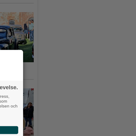
gsås 3–10
evelse.
ress,
 som
velsen och