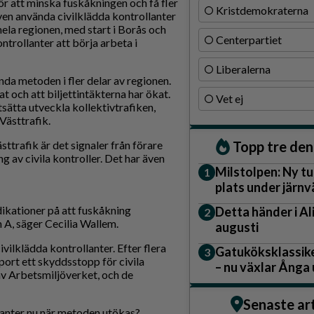
för att minska fuskåkningen och få fler
Kristdemokraterna
 även använda civilklädda kontrollanter
hela regionen, med start i Borås och
Centerpartiet
ntrollanter att börja arbeta i
Liberalerna
vända metoden i fler delar av regionen.
t och att biljettintäkterna har ökat.
Vet ej
tsätta utveckla kollektivtrafiken,
Västtrafik.
Topp tre de
ttrafik är det signaler från förare
g av civila kontroller. Det har även
Milstolpen: Ny tu
plats under järn
ndikationer på att fuskåkning
Detta händer i A
A, säger Cecilia Wallem.
augusti
vilklädda kontrollanter. Efter flera
Gatuköksklassike
ort ett skyddsstopp för civila
– nu växlar Ånga
av Arbetsmiljöverket, och de
Senaste ar
llanter nu när metoden utökas?