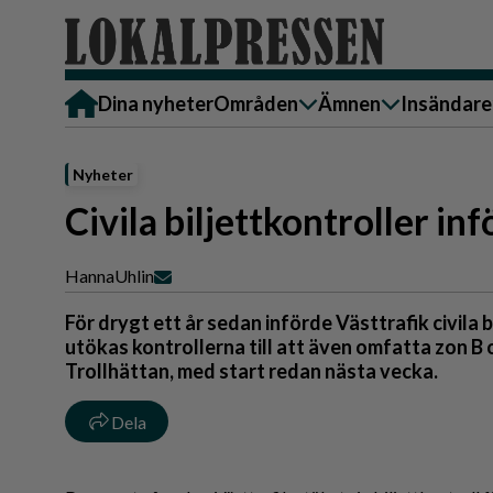
Dina nyheter
Områden
Ämnen
Insändare
Alingsås
Bostad
Skicka in
Nyheter
Härryda
Ekonomi
Alingsås
Civila biljettkontroller inf
Lerum
Krönika
Härryda
Partille
Kultur & Nöje
Lerum
Hanna
Uhlin
Göteborg
Familj
Partille
För drygt ett år sedan införde Västtrafik civila b
Backa/Kärra
Nyheter
Götebor
utökas kontrollerna till att även omfatta zon B 
Trollhättan, med start redan nästa vecka.
Hisingen
Backa/K
Näringsliv
Sydväst
Hisinge
Dela
Omsorg
Sydväst
Politik