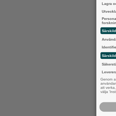
Lagra oc
Utveckla
Persona
forskni
Särskil
Använda
Identifi
Särskild
Säkerst
Leverer
Genom att
användaru
att verka
välja 'Ins