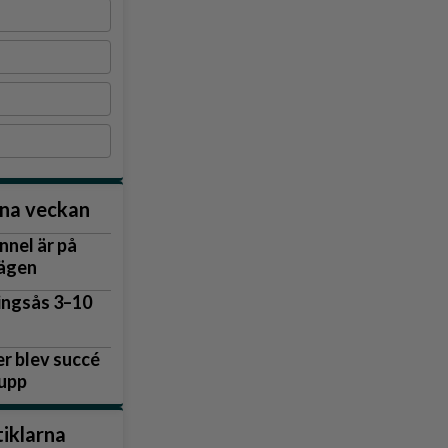
nna veckan
nnel är på
vägen
lingsås 3–10
r blev succé
 upp
tiklarna