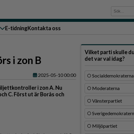
E-tidning
Kontakta oss
sändare till oss
Vilket parti skulle d
örs i zon B
det var val idag?
2025-05-10 00:00
Socialdemokraterna
iljettkontroller i zon A. Nu
Moderaterna
g
och C. Först ut är Borås och
Vänsterpartiet
ärra
Sverigedemokrater
n
Miljöpartiet