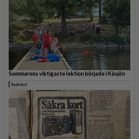
Sommarens viktigaste lektion började i Kåsjön
Sydväst