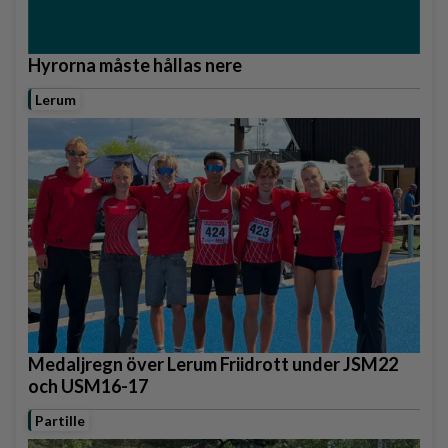
Hyrorna måste hållas nere
Lerum
Medaljregn över Lerum Friidrott under JSM22
och USM16-17
Partille