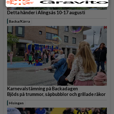
Detta händer i Alingsås 10-17 augusti
Backa/Kärra
Karnevalstämning på Backadagen
Bjöds på trummor, såpbubblor och grillade räkor
Hisingen