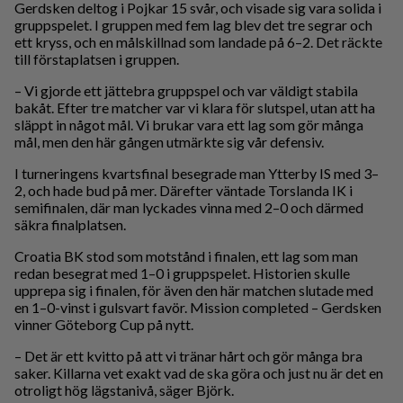
Gerdsken deltog i Pojkar 15 svår, och visade sig vara solida i
gruppspelet. I gruppen med fem lag blev det tre segrar och
ett kryss, och en målskillnad som landade på 6–2. Det räckte
till förstaplatsen i gruppen.
– Vi gjorde ett jättebra gruppspel och var väldigt stabila
bakåt. Efter tre matcher var vi klara för slutspel, utan att ha
släppt in något mål. Vi brukar vara ett lag som gör många
mål, men den här gången utmärkte sig vår defensiv.
I turneringens kvartsfinal besegrade man Ytterby IS med 3–
2, och hade bud på mer. Därefter väntade Torslanda IK i
semifinalen, där man lyckades vinna med 2–0 och därmed
säkra finalplatsen.
Croatia BK stod som motstånd i finalen, ett lag som man
redan besegrat med 1–0 i gruppspelet. Historien skulle
upprepa sig i finalen, för även den här matchen slutade med
en 1–0-vinst i gulsvart favör. Mission completed – Gerdsken
vinner Göteborg Cup på nytt.
– Det är ett kvitto på att vi tränar hårt och gör många bra
saker. Killarna vet exakt vad de ska göra och just nu är det en
otroligt hög lägstanivå, säger Björk.