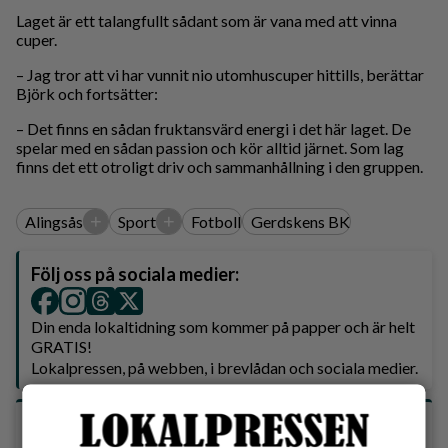
Laget är ett talangfullt sådant som är vana med att vinna
cuper.
– Jag tror att vi har vunnit nio utomhuscuper hittills, berättar
Björk och fortsätter:
– Det finns en sådan fruktansvärd energi i det här laget. De
spelar med en sådan passion och kör alltid järnet. Som lag
finns det ett otroligt driv och sammanhållning i den gruppen.
+
+
Alingsås
Sport
Fotboll
Gerdskens BK
Följ oss på sociala medier:
Din enda lokaltidning som kommer på papper och är helt
GRATIS!
Lokalpressen, på webben, i brevlådan och sociala medier.
Vilket parti skulle du rösta på om det var val
idag?