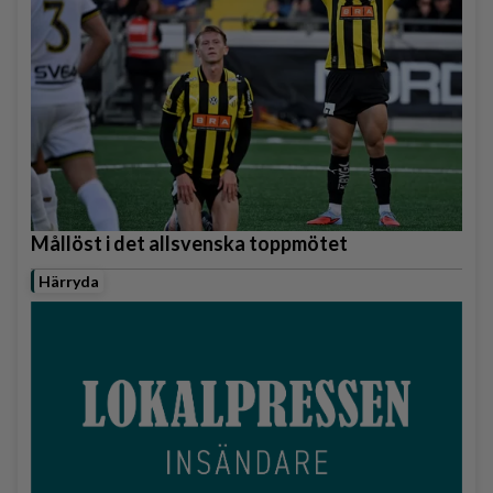
Mållöst i det allsvenska toppmötet
Härryda