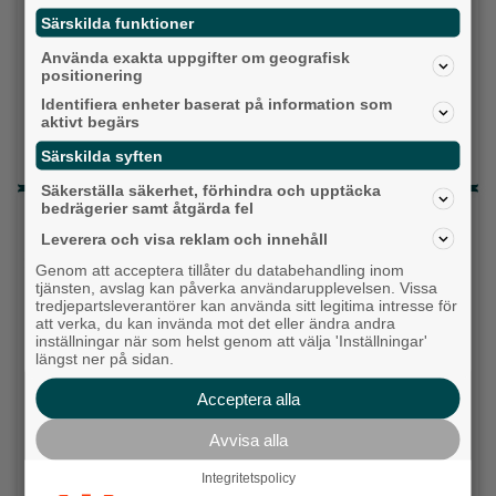
Topp tre denna veckan
Särskilda funktioner
Milstolpen: Ny tunnel är på plats under
Använda exakta uppgifter om geografisk
järnvägen
positionering
Identifiera enheter baserat på information som
Detta händer i Alingsås 3–10 augusti
aktivt begärs
Då börjar tågen rulla igen: ”Vi ligger bra i fas”
Särskilda syften
Säkerställa säkerhet, förhindra och upptäcka
bedrägerier samt åtgärda fel
Senaste artiklarna
Leverera och visa reklam och innehåll
Alingsås
Genom att acceptera tillåter du databehandling inom
tjänsten, avslag kan påverka användarupplevelsen. Vissa
tredjepartsleverantörer kan använda sitt legitima intresse för
att verka, du kan invända mot det eller ändra andra
inställningar när som helst genom att välja 'Inställningar'
längst ner på sidan.
Acceptera alla
Avvisa alla
Integritetspolicy