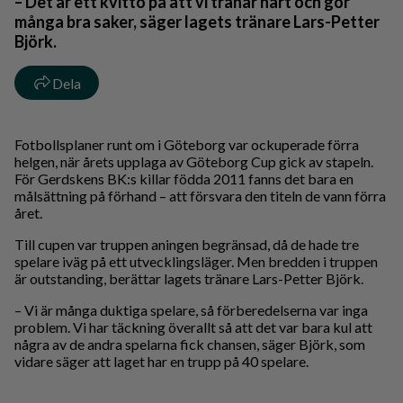
– Det är ett kvitto på att vi tränar hårt och gör
många bra saker, säger lagets tränare Lars-Petter
Björk.
Dela
Fotbollsplaner runt om i Göteborg var ockuperade förra
helgen, när årets upplaga av Göteborg Cup gick av stapeln.
För Gerdskens BK:s killar födda 2011 fanns det bara en
målsättning på förhand – att försvara den titeln de vann förra
året.
Till cupen var truppen aningen begränsad, då de hade tre
spelare iväg på ett utvecklingsläger. Men bredden i truppen
är outstanding, berättar lagets tränare Lars-Petter Björk.
– Vi är många duktiga spelare, så förberedelserna var inga
problem. Vi har täckning överallt så att det var bara kul att
några av de andra spelarna fick chansen, säger Björk, som
vidare säger att laget har en trupp på 40 spelare.