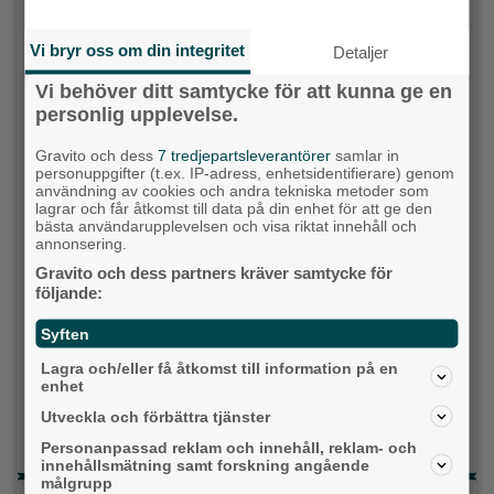
Vi bryr oss om din integritet
Detaljer
Socialdemokraterna
Vi behöver ditt samtycke för att kunna ge en
Moderaterna
personlig upplevelse.
Vänsterpartiet
Gravito och dess
7 tredjepartsleverantörer
samlar in
personuppgifter (t.ex. IP-adress, enhetsidentifierare) genom
användning av cookies och andra tekniska metoder som
Sverigedemokraterna
lagrar och får åtkomst till data på din enhet för att ge den
bästa användarupplevelsen och visa riktat innehåll och
annonsering.
Miljöpartiet
Gravito och dess partners kräver samtycke för
Kristdemokraterna
följande:
Syften
Centerpartiet
Lagra och/eller få åtkomst till information på en
Liberalerna
enhet
Utveckla och förbättra tjänster
Vet ej
Personanpassad reklam och innehåll, reklam- och
innehållsmätning samt forskning angående
målgrupp