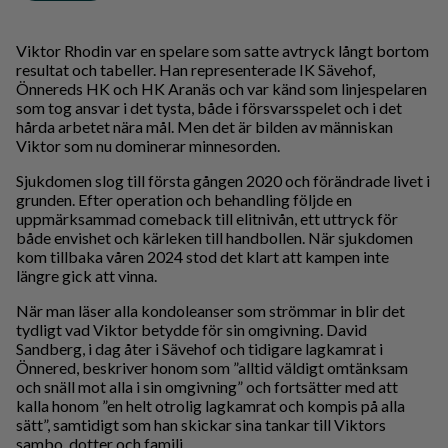
Viktor Rhodin var en spelare som satte avtryck långt bortom
resultat och tabeller. Han representerade IK Sävehof,
Önnereds HK och HK Aranäs och var känd som linjespelaren
som tog ansvar i det tysta, både i försvarsspelet och i det
hårda arbetet nära mål. Men det är bilden av människan
Viktor som nu dominerar minnesorden.
Sjukdomen slog till första gången 2020 och förändrade livet i
grunden. Efter operation och behandling följde en
uppmärksammad comeback till elitnivån, ett uttryck för
både envishet och kärleken till handbollen. När sjukdomen
kom tillbaka våren 2024 stod det klart att kampen inte
längre gick att vinna.
När man läser alla kondoleanser som strömmar in blir det
tydligt vad Viktor betydde för sin omgivning. David
Sandberg, i dag åter i Sävehof och tidigare lagkamrat i
Önnered, beskriver honom som ”alltid väldigt omtänksam
och snäll mot alla i sin omgivning” och fortsätter med att
kalla honom ”en helt otrolig lagkamrat och kompis på alla
sätt”, samtidigt som han skickar sina tankar till Viktors
sambo, dotter och familj.