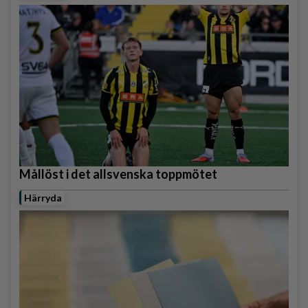
Mållöst i det allsvenska toppmötet
Härryda