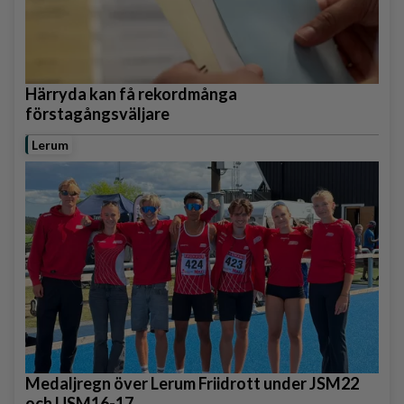
Härryda kan få rekordmånga
förstagångsväljare
Lerum
Medaljregn över Lerum Friidrott under JSM22
och USM16-17