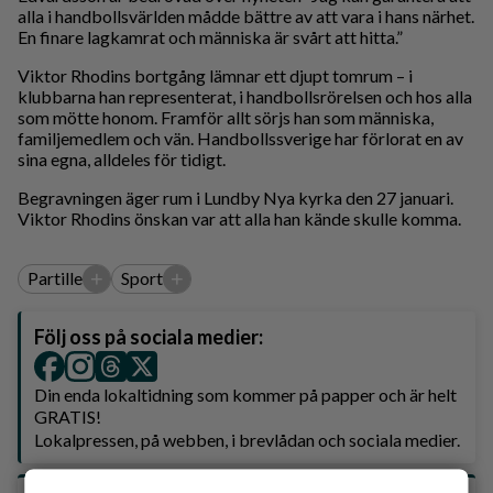
alla i handbollsvärlden mådde bättre av att vara i hans närhet.
En finare lagkamrat och människa är svårt att hitta.”
Viktor Rhodins bortgång lämnar ett djupt tomrum – i
klubbarna han representerat, i handbollsrörelsen och hos alla
som mötte honom. Framför allt sörjs han som människa,
familjemedlem och vän. Handbollssverige har förlorat en av
sina egna, alldeles för tidigt.
Begravningen äger rum i Lundby Nya kyrka den 27 januari.
Viktor Rhodins önskan var att alla han kände skulle komma.
+
+
Partille
Sport
Följ oss på sociala medier:
Din enda lokaltidning som kommer på papper och är helt
GRATIS!
Lokalpressen, på webben, i brevlådan och sociala medier.