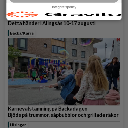
Integritetspolicy
Detta händer i Alingsås 10-17 augusti
Backa/Kärra
Karnevalstämning på Backadagen
Bjöds på trummor, såpbubblor och grillade räkor
Hisingen