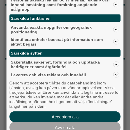
innehållsmätning samt forskning angående
målgrupp
Topp tre denna veckan
Särskilda funktioner
Milstolpen: Ny tunnel är på plats under
Använda exakta uppgifter om geografisk
järnvägen
positionering
Detta händer i Alingsås 3–10 augusti
Identifiera enheter baserat på information som
aktivt begärs
Då börjar tågen rulla igen: ”Vi ligger bra i fas”
Särskilda syften
Säkerställa säkerhet, förhindra och upptäcka
Senaste artiklarna
bedrägerier samt åtgärda fel
Leverera och visa reklam och innehåll
Alingsås
Genom att acceptera tillåter du databehandling inom
tjänsten, avslag kan påverka användarupplevelsen. Vissa
tredjepartsleverantörer kan använda sitt legitima intresse för
att verka, du kan invända mot det eller ändra andra
inställningar när som helst genom att välja 'Inställningar'
längst ner på sidan.
Acceptera alla
Avvisa alla