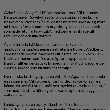
Gzim Salihi i Alingsås HK, som spelade med Viktor under
flera säsonger i Sävehof, sätter ord på samma känsla. Han
beskriver Viktor som ”en av de finaste människorna jag stött
på i mitt liv”, en person som brydde sig om allt och alla och
som hade ”ett hjärta av guld”, med tankarna riktade till
familjen och den lilla dottern.
Även från ledarhåll kommer starka ord. Svenska
handbollsförbundets generalsekreterare Robert Wedberg,
som tränade Viktor i Sävehofs elitlag mellan 2015 och 2017,
beskriver honom som ”en otroligt bra lagspelare men
framför allt en fantastiskt fin medmänniska” och betonar den
enorma saknad som nu finns hos familjen.
Den norska landslagsspelaren Vetle Eck Aga, som hann spela
en säsong med Viktor, beskriver hur det räckte för att lära
känna ”en oerhört stark, snäll och mycket omtyckt människa”
som med sitt stora hjärta gjorde varje lagkamrat trygg och
välkommen.
Landslagsspelaren och tysklandsproffset Jonathan
Edvardsson är bedrövad över nyheten “Jag kan garantera att