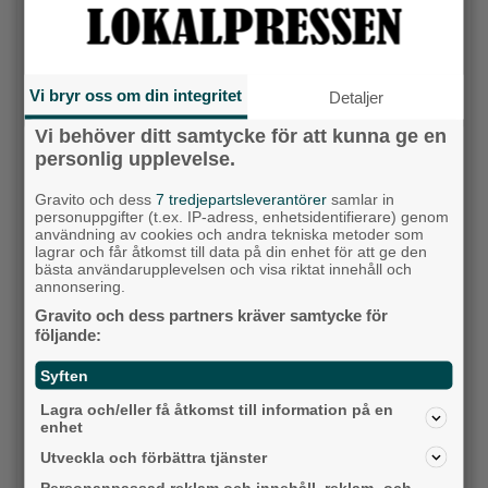
Vilket parti skulle du rösta på om det var val
idag?
Socialdemokraterna
Vi bryr oss om din integritet
Detaljer
Vi behöver ditt samtycke för att kunna ge en
Moderaterna
personlig upplevelse.
Vänsterpartiet
Gravito och dess
7 tredjepartsleverantörer
samlar in
personuppgifter (t.ex. IP-adress, enhetsidentifierare) genom
Sverigedemokraterna
användning av cookies och andra tekniska metoder som
lagrar och får åtkomst till data på din enhet för att ge den
bästa användarupplevelsen och visa riktat innehåll och
Miljöpartiet
annonsering.
Gravito och dess partners kräver samtycke för
Kristdemokraterna
följande:
Centerpartiet
Syften
Lagra och/eller få åtkomst till information på en
Liberalerna
enhet
Utveckla och förbättra tjänster
Vet ej
Personanpassad reklam och innehåll, reklam- och