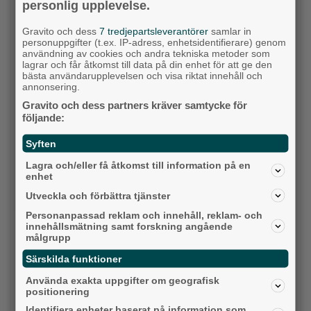
personlig upplevelse.
Gravito och dess
7 tredjepartsleverantörer
samlar in
personuppgifter (t.ex. IP-adress, enhetsidentifierare) genom
användning av cookies och andra tekniska metoder som
lagrar och får åtkomst till data på din enhet för att ge den
bästa användarupplevelsen och visa riktat innehåll och
annonsering.
Gravito och dess partners kräver samtycke för
följande:
Syften
Krögarnas kamp när tågen står stilla: "Vi
Lagra och/eller få åtkomst till information på en
enhet
försöker bara överleva”
Utveckla och förbättra tjänster
Backa/Kärra
Personanpassad reklam och innehåll, reklam- och
innehållsmätning samt forskning angående
målgrupp
Särskilda funktioner
Använda exakta uppgifter om geografisk
positionering
Identifiera enheter baserat på information som