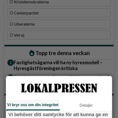
Kristdemokraterna
Centerpartiet
Liberalerna
Vet ej
Topp tre denna veckan
Fastighetsägarna vill ha ny hyresmodell –
Hyresgästföreningen kritiska
Då börjar tågen rulla igen: ”Vi ligger bra i fas”
Ny pastor i Equmeniakyrkan Långared
Senaste artiklarna
Vi bryr oss om din integritet
Detaljer
Alingsås
Vi behöver ditt samtycke för att kunna ge en