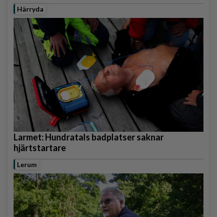
Härryda
Larmet: Hundratals badplatser saknar
hjärtstartare
Lerum