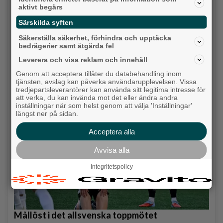
aktivt begärs
Särskilda syften
Säkerställa säkerhet, förhindra och upptäcka
bedrägerier samt åtgärda fel
Karnevalstämning på Backadagen
Leverera och visa reklam och innehåll
Bjöds på trummor, såpbubblor och grillade räkor
Genom att acceptera tillåter du databehandling inom
tjänsten, avslag kan påverka användarupplevelsen. Vissa
Hisingen
tredjepartsleverantörer kan använda sitt legitima intresse för
att verka, du kan invända mot det eller ändra andra
inställningar när som helst genom att välja 'Inställningar'
längst ner på sidan.
Acceptera alla
Avvisa alla
Integritetspolicy
Mållöst i det allsvenska toppmötet