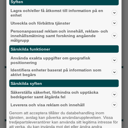
Syften
Miljöpartiet
Lagra och/eller få åtkomst till information på en
enhet
Kristdemokraterna
Utveckla och förbättra tjänster
Personanpassad reklam och innehåll, reklam- och
Centerpartiet
innehållsmätning samt forskning angående
målgrupp
Liberalerna
Särskilda funktioner
Vet ej
Använda exakta uppgifter om geografisk
positionering
Identifiera enheter baserat på information som
Topp tre denna veckan
aktivt begärs
Särskilda syften
Då börjar tågen rulla igen: ”Vi ligger bra i fas”
Säkerställa säkerhet, förhindra och upptäcka
Fastighetsägarna vill ha ny hyresmodell –
bedrägerier samt åtgärda fel
Hyresgästföreningen kritiska
Leverera och visa reklam och innehåll
Detta händer i Alingsås 3–10 augusti
Genom att acceptera tillåter du databehandling inom
tjänsten, avslag kan påverka användarupplevelsen. Vissa
tredjepartsleverantörer kan använda sitt legitima intresse för
att verka, du kan invända mot det eller ändra andra