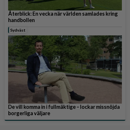
Återblick: En vecka när världen samlades kring
handbollen
Sydväst
De vill komma in i fullmäktige – lockar missnöjda
borgerliga väljare