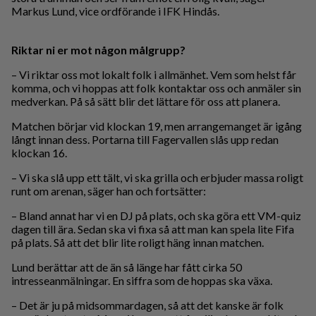
Markus Lund, vice ordförande i IFK Hindås.
Riktar ni er mot någon målgrupp?
– Vi riktar oss mot lokalt folk i allmänhet. Vem som helst får
komma, och vi hoppas att folk kontaktar oss och anmäler sin
medverkan. På så sätt blir det lättare för oss att planera.
Matchen börjar vid klockan 19, men arrangemanget är igång
långt innan dess. Portarna till Fagervallen slås upp redan
klockan 16.
– Vi ska slå upp ett tält, vi ska grilla och erbjuder massa roligt
runt om arenan, säger han och fortsätter:
– Bland annat har vi en DJ på plats, och ska göra ett VM-quiz
dagen till ära. Sedan ska vi fixa så att man kan spela lite Fifa
på plats. Så att det blir lite roligt häng innan matchen.
Lund berättar att de än så länge har fått cirka 50
intresseanmälningar. En siffra som de hoppas ska växa.
– Det är ju på midsommardagen, så att det kanske är folk