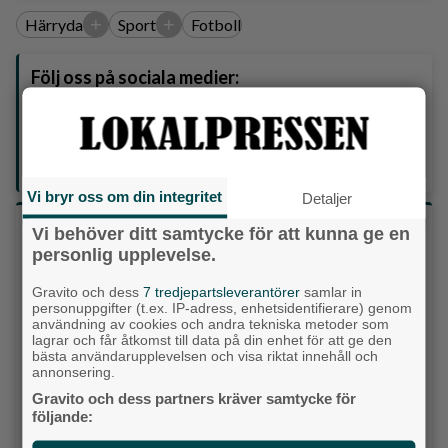
+
+
Härryda
Sport
Fotboll
Följ oss på sociala medier:
Din enda lokaltidning som kommer på papper och är helt
GRATIS!
Lokalpressen, på webben, i brevlådan och sociala medier.
Vi bryr oss om din integritet
Detaljer
Vilket parti skulle du rösta på om det var val
Vi behöver ditt samtycke för att kunna ge en
idag?
personlig upplevelse.
Gravito och dess
7 tredjepartsleverantörer
samlar in
Socialdemokraterna
personuppgifter (t.ex. IP-adress, enhetsidentifierare) genom
användning av cookies och andra tekniska metoder som
lagrar och får åtkomst till data på din enhet för att ge den
Moderaterna
bästa användarupplevelsen och visa riktat innehåll och
annonsering.
Vänsterpartiet
Gravito och dess partners kräver samtycke för
följande:
Sverigedemokraterna