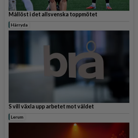
Mållöst i det allsvenska toppmötet
Härryda
S vill växla upp arbetet mot våldet
Lerum