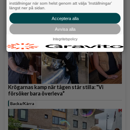
Senaste artiklarna
inställningar när som helst genom att välja 'Inställningar'
längst ner på sidan.
Alingsås
Acceptera alla
Avvisa alla
Integritetspolicy
Krögarnas kamp när tågen står stilla: "Vi
försöker bara överleva”
Backa/Kärra