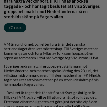
bara några veckor bort. IFK Hindås är också
taggade – och har tagit beslutet att visa Sveriges
gruppspelsmatch mot Nederländerna på en
storbildsskärm på Fagervallen.
Dela
VM är runt hörnet, och efter fyra år är det svenska
herrlandslaget åter i ett mästerskap. Till Sveriges matcher
kommer gator och torg fyllas av folk som hoppas på en
repris av sommaren 1994 när Sverige tog VM-brons i USA.
I Sveriges andra match i gruppspelet ställs man mot
Nederländerna, och matchen spelas lördag den 20 juni, det
vill säga midsommardagen. Till den matchen har IFK Hindås
tagit beslutet att visa matchen på en storbildsskärm på sin
hemmaplan, Fagervallen.
– Beslutet är taget dels för att fira att Sverige äntligen är
tillbaka i VM, och vi vill se till att göra något roligt av det.
Eftersom vi har möjligheten att göra just det slår vi på den
stora trumman och ser fram emot en rolig kväll, säger