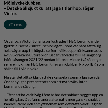
Mölnlyckeklubben.
– Det ska bli sjukt kul att jaga titlar ihop, säger
Victor.
Dela
Oscar och Victor Johansson fostrades i FBC Lerum där de
gjorde allsvensk succé i seniorlaget – som var nära att ta sig
hela vägen upp till högsta serien – vilket uppmärksammades
av SSL-drakarna. Storebror Oscar värvades till Helsingborg
inför säsongen 2021/22 medan lillebror Victor två säsonger
senare gick från FBC Lerum till grannklubben Pixbo IBK som
håller till i Mölnlycke.
Nu står det alltså klart att de ska spela i samma lag igen då
Oscar nyligen presenterats som ett nyförvärv inför
kommande säsong.
– Efter att ha varit iväg i fem år har det såklart byggts upp en
hemlängtan. Det fanns andra alternativ men ganska snabbt
kändes Pixbo och en flytt hemåt som det rätta valet. Jag har