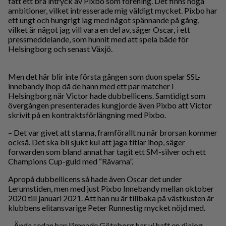
fått ett bra intryck av Pixbo som förening. Det finns höga
ambitioner, vilket intresserade mig väldigt mycket. Pixbo har
ett ungt och hungrigt lag med något spännande på gång,
vilket är något jag vill vara en del av, säger Oscar, i ett
pressmeddelande, som hunnit med att spela både för
Helsingborg och senast Växjö.
Men det här blir inte första gången som duon spelar SSL-
innebandy ihop då de hann med ett par matcher i
Helsingborg när Victor hade dubbellicens. Samtidigt som
övergången presenterades kungjorde även Pixbo att Victor
skrivit på en kontraktsförlängning med Pixbo.
– Det var givet att stanna, framförallt nu när brorsan kommer
också. Det ska bli sjukt kul att jaga titlar ihop, säger
forwarden som bland annat har tagit ett SM-silver och ett
Champions Cup-guld med “Rävarna”.
Apropå dubbellicens så hade även Oscar det under
Lerumstiden, men med just Pixbo Innebandy mellan oktober
2020 till januari 2021. Att han nu är tillbaka på västkusten är
klubbens elitansvarige Peter Runnestig mycket nöjd med.
– Ända sedan han lämnade Göteborg har vi haft en dialog