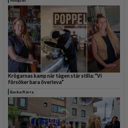
Alingsås
Krögarnas kamp när tågen står stilla: "Vi
försöker bara överleva”
Backa/Kärra