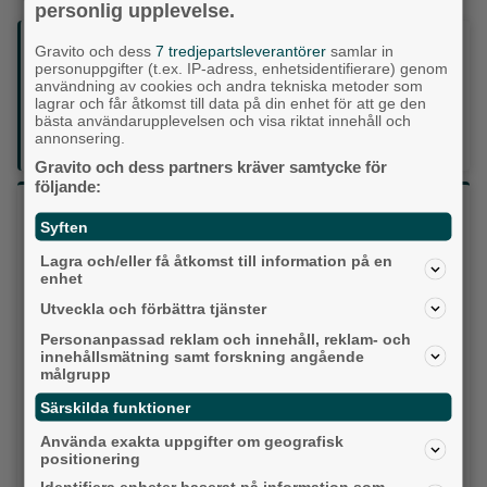
personlig upplevelse.
Följ oss på sociala medier:
Gravito och dess
7 tredjepartsleverantörer
samlar in
personuppgifter (t.ex. IP-adress, enhetsidentifierare) genom
användning av cookies och andra tekniska metoder som
Din enda lokaltidning som kommer på papper och är helt
lagrar och får åtkomst till data på din enhet för att ge den
bästa användarupplevelsen och visa riktat innehåll och
GRATIS!
annonsering.
Lokalpressen, på webben, i brevlådan och sociala medier.
Gravito och dess partners kräver samtycke för
följande:
Vilket parti skulle du rösta på om det var val
Syften
idag?
Lagra och/eller få åtkomst till information på en
enhet
Socialdemokraterna
Utveckla och förbättra tjänster
Personanpassad reklam och innehåll, reklam- och
Moderaterna
innehållsmätning samt forskning angående
målgrupp
Vänsterpartiet
Särskilda funktioner
Sverigedemokraterna
Använda exakta uppgifter om geografisk
positionering
Miljöpartiet
Identifiera enheter baserat på information som