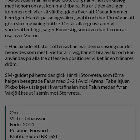
med honom om att komma tillbaka. Nu är tiden äntligen
kommen och vi är så väldigt glada över att Oscar kommer
hem igen. Han är passningssäker, snabb och har förmågan att
göra sin omgivning bättre. Det är alla egenskaper vi
värdesätter högt, säger Runnestig som även har beröm att
ösa över Victor:
– Han axlade ett stort offensivt ansvar denna säsong när det
behövdes som mest. Victor är rivig, har ett bra avslut och kan
användas på alla tre offensiva positioner vilket är en tränares
dröm.
SM-guldet på herrsidan gick i år till Storvreta, som förra
helgen besegrade Falun med 3–2 i Avicii Arena. Tabellsjuan
Pixbo blev utslaget i kvartsfinalen mot Falun medan fyran
Växjö åkte ut i semin mot Storvreta.
Om
Victor Johansson
Född: 2004
Position: Forward
Klubb: Pixbo IBK i SSL