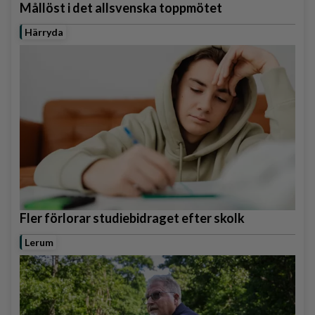
Mållöst i det allsvenska toppmötet
Härryda
Fler förlorar studiebidraget efter skolk
Lerum