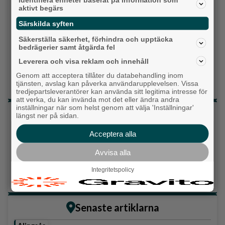
aktivt begärs
Kristdemokraterna
Särskilda syften
Centerpartiet
Säkerställa säkerhet, förhindra och upptäcka
bedrägerier samt åtgärda fel
Liberalerna
Leverera och visa reklam och innehåll
Genom att acceptera tillåter du databehandling inom
Vet ej
tjänsten, avslag kan påverka användarupplevelsen. Vissa
tredjepartsleverantörer kan använda sitt legitima intresse för
att verka, du kan invända mot det eller ändra andra
inställningar när som helst genom att välja 'Inställningar'
Topp tre denna veckan
längst ner på sidan.
Fastighetsägarna vill ha ny hyresmodell –
Acceptera alla
Hyresgästföreningen kritiska
Avvisa alla
Då börjar tågen rulla igen: ”Vi ligger bra i fas”
Integritetspolicy
Ny pastor i Equmeniakyrkan Långared
Senaste artiklarna