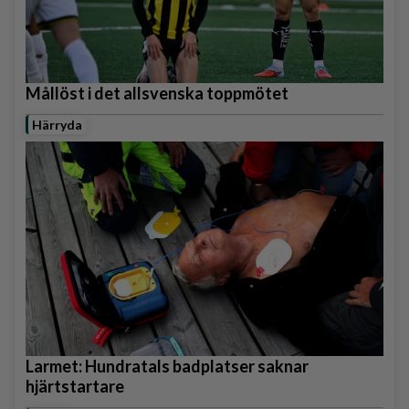
Mållöst i det allsvenska toppmötet
Härryda
Larmet: Hundratals badplatser saknar
hjärtstartare