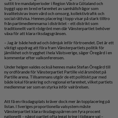
suttit tre mandatperioder i Region Västra Götaland och
byggt upp en bred erfarenhet av samhällsfrågor som
kvalitetskrav inom vård och omsorg, kollektivtrafik och
social rättvisa. Hennes placering i topp visar på stark tilltro
från partimedlemmarna i distriktet – ett distrikt som
traditionellt varit rödgrönt men där Vänsterpartiet behöver
växa för att klara riksdagsgränsen.
– Jag är både hedrad och ödmjuk inför förtroendet. Det är ett
viktigt uppdrag att föra fram Vänsterpartiets politik för
jämlikhet och trygghet i hela Västsverige, säger Öregård i en
kommentar efter valkonferensen.
Under helgen valdes också hennes make Stefan Öregård till
ny ordförande för Vänsterpartiet Partille vid årsmötet på
Partille arena. Tillsammans utgör de ett politiskt par med
både lokal förankring och regional erfarenhet, vilket partiets
medlemmar ser som en styrka inför valrörelsen.
Att få en riksdagsplats kräver dock mer än topplacering på
listan. I Sveriges proportionella valsystem måste
Vänsterpartiet klara riksdagsspärren om fyra procent
nationellt – något partiet ofta legat kring i tidigare val –