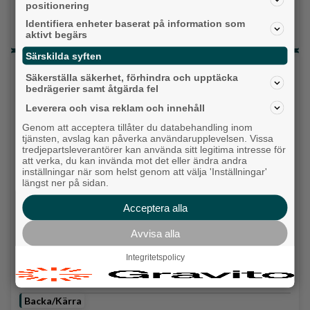
Ny pastor i Equmeniakyrkan Långared
positionering
Identifiera enheter baserat på information som
Då börjar tågen rulla igen: ”Vi ligger bra i fas”
aktivt begärs
Särskilda syften
Senaste artiklarna
Säkerställa säkerhet, förhindra och upptäcka
bedrägerier samt åtgärda fel
Alingsås
Leverera och visa reklam och innehåll
Genom att acceptera tillåter du databehandling inom
tjänsten, avslag kan påverka användarupplevelsen. Vissa
tredjepartsleverantörer kan använda sitt legitima intresse för
att verka, du kan invända mot det eller ändra andra
inställningar när som helst genom att välja 'Inställningar'
längst ner på sidan.
Acceptera alla
Avvisa alla
Integritetspolicy
Polisen varnar: Bedragarna tar inte semester
Backa/Kärra