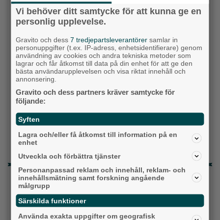
Moderaterna
Vi behöver ditt samtycke för att kunna ge en
Vänsterpartiet
personlig upplevelse.
Gravito och dess
7 tredjepartsleverantörer
samlar in
Sverigedemokraterna
personuppgifter (t.ex. IP-adress, enhetsidentifierare) genom
användning av cookies och andra tekniska metoder som
Miljöpartiet
lagrar och får åtkomst till data på din enhet för att ge den
bästa användarupplevelsen och visa riktat innehåll och
annonsering.
Kristdemokraterna
Gravito och dess partners kräver samtycke för
följande:
Centerpartiet
Syften
Liberalerna
Lagra och/eller få åtkomst till information på en
enhet
Vet ej
Utveckla och förbättra tjänster
Personanpassad reklam och innehåll, reklam- och
Topp tre denna veckan
innehållsmätning samt forskning angående
målgrupp
Fastighetsägarna vill ha ny hyresmodell –
Särskilda funktioner
Hyresgästföreningen kritiska
Använda exakta uppgifter om geografisk