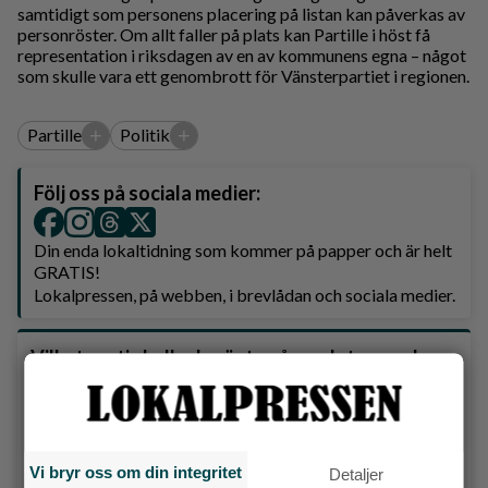
samtidigt som personens placering på listan kan påverkas av
personröster. Om allt faller på plats kan Partille i höst få
representation i riksdagen av en av kommunens egna – något
som skulle vara ett genombrott för Vänsterpartiet i regionen.
+
+
Partille
Politik
Följ oss på sociala medier:
Din enda lokaltidning som kommer på papper och är helt
GRATIS!
Lokalpressen, på webben, i brevlådan och sociala medier.
Vilket parti skulle du rösta på om det var val
idag?
Socialdemokraterna
Vi bryr oss om din integritet
Detaljer