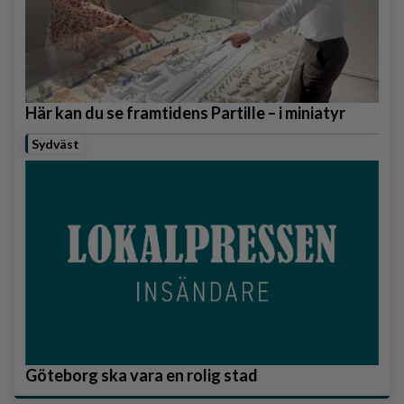
Här kan du se framtidens Partille – i miniatyr
Sydväst
Göteborg ska vara en rolig stad